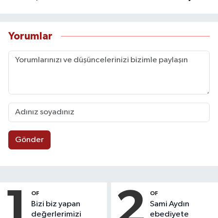
Yorumlar
Gönder
1
2
OF
OF
Bizi biz yapan
Sami Aydın
değerlerimizi
ebediyete