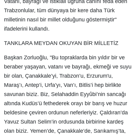
Vatanı, bayrağı ve istiklali uğruna canını feda eden
Trabzonlular, tüm dünyaya bir kere daha Türk
milletinin nasıl bir millet olduğunu göstermiştir"
ifadelerini kullandı.
TANKLARA MEYDAN OKUYAN BİR MİLLETİZ
Başkan Zorluoğlu, "Bu topraklarda bin yıldır bir ve
beraber yaşayan, vatanı ve bayrağı, ekmeği ve suyu
bir olan, Çanakkale’yi, Trabzon’u, Erzurum'u,
Maraş’ı, Antep’i, Urfa’yı, Van’ı, Bitlis’i hep birlikte
savunan biziz. Biz, Selahaddin Eyyûbi’nin sancağı
altında Kudüs’ü fethederek orayı bir barış ve huzur
beldesine çeviren ordunun neferleriyiz. Çaldıran’da
Yavuz Sultan Selim’in ordusunda birbirine kardeş
olan biziz. Yemen’de, Çanakkale’de, Sarıkamış’ta,