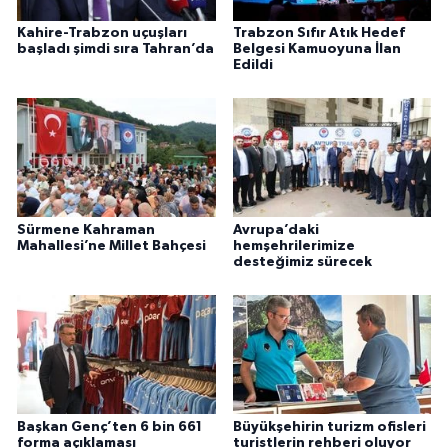
Kahire-Trabzon uçuşları
Trabzon Sıfır Atık Hedef
başladı şimdi sıra Tahran’da
Belgesi Kamuoyuna İlan
Edildi
Sürmene Kahraman
Avrupa’daki
Mahallesi’ne Millet Bahçesi
hemşehrilerimize
desteğimiz sürecek
Başkan Genç’ten 6 bin 661
Büyükşehirin turizm ofisleri
forma açıklaması
turistlerin rehberi oluyor