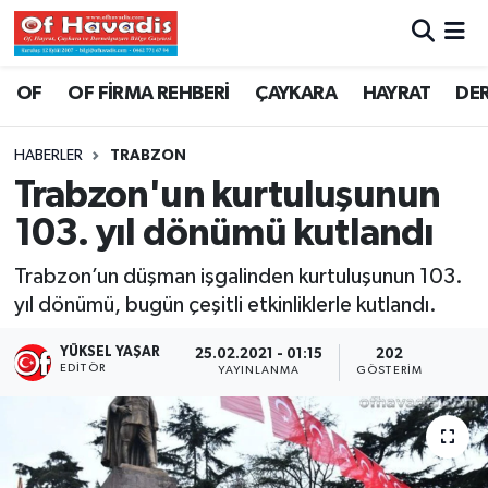
Trabzon Nöbetçi Eczaneler
OF
OF FİRMA REHBERİ
ÇAYKARA
HAYRAT
DE
Trabzon Hava Durumu
HABERLER
TRABZON
Trabzon'un kurtuluşunun
Trabzon Namaz Vakitleri
103. yıl dönümü kutlandı
Trabzon Trafik Yoğunluk Haritası
Trabzon’un düşman işgalinden kurtuluşunun 103.
yıl dönümü, bugün çeşitli etkinliklerle kutlandı.
Süper Lig Puan Durumu ve Fikstür
YÜKSEL YAŞAR
25.02.2021 - 01:15
202
Tüm Manşetler
EDITÖR
YAYINLANMA
GÖSTERIM
Son Dakika Haberleri
Haber Arşivi