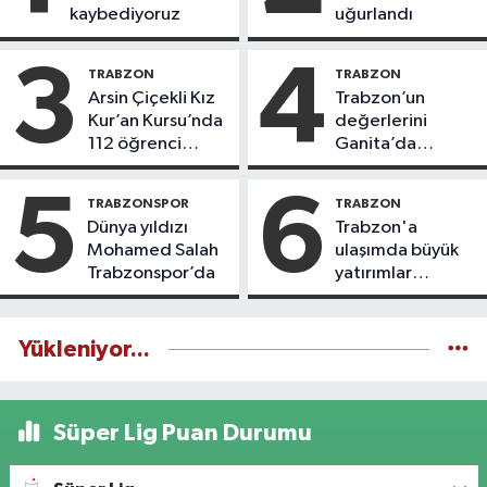
kaybediyoruz
uğurlandı
3
4
TRABZON
TRABZON
Arsin Çiçekli Kız
Trabzon’un
Kur’an Kursu’nda
değerlerini
112 öğrenci
Ganita’da
icazet aldı
yaşatıyoruz
5
6
TRABZONSPOR
TRABZON
Dünya yıldızı
Trabzon'a
Mohamed Salah
ulaşımda büyük
Trabzonspor’da
yatırımlar
yapılıyor
Yükleniyor...
Süper Lig Puan Durumu