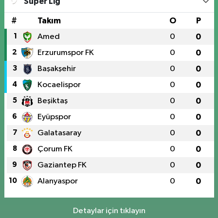
Süper Lig
#
Takım
O
P
1
Amed
0
0
2
Erzurumspor FK
0
0
3
Başakşehir
0
0
4
Kocaelispor
0
0
5
Beşiktaş
0
0
6
Eyüpspor
0
0
7
Galatasaray
0
0
8
Çorum FK
0
0
9
Gaziantep FK
0
0
10
Alanyaspor
0
0
Detaylar için tıklayın