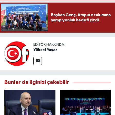
Başkan Genç, Ampute takımına
şampiyonluk hedefi çizdi
EDITÖR HAKKINDA
Yüksel Yaşar
Bunlar da ilginizi çekebilir