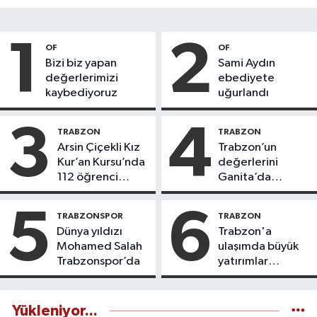
1
2
OF
OF
Bizi biz yapan
Sami Aydın
değerlerimizi
ebediyete
kaybediyoruz
uğurlandı
3
4
TRABZON
TRABZON
Arsin Çiçekli Kız
Trabzon’un
Kur’an Kursu’nda
değerlerini
112 öğrenci
Ganita’da
icazet aldı
yaşatıyoruz
5
6
TRABZONSPOR
TRABZON
Dünya yıldızı
Trabzon'a
Mohamed Salah
ulaşımda büyük
Trabzonspor’da
yatırımlar
yapılıyor
Yükleniyor...