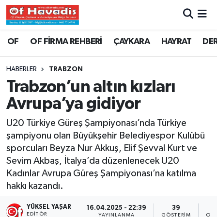
Trabzon Nöbetçi Eczaneler
OF
OF FİRMA REHBERİ
ÇAYKARA
HAYRAT
DE
Trabzon Hava Durumu
HABERLER
TRABZON
Trabzon’un altın kızları
Trabzon Namaz Vakitleri
Avrupa’ya gidiyor
Trabzon Trafik Yoğunluk Haritası
U20 Türkiye Güreş Şampiyonası’nda Türkiye
şampiyonu olan Büyükşehir Belediyespor Kulübü
Süper Lig Puan Durumu ve Fikstür
sporcuları Beyza Nur Akkuş, Elif Şevval Kurt ve
Sevim Akbaş, İtalya’da düzenlenecek U20
Tüm Manşetler
Kadınlar Avrupa Güreş Şampiyonası’na katılma
Son Dakika Haberleri
hakkı kazandı.
YÜKSEL YAŞAR
16.04.2025 - 22:39
39
Haber Arşivi
EDITÖR
YAYINLANMA
GÖSTERIM
OKU