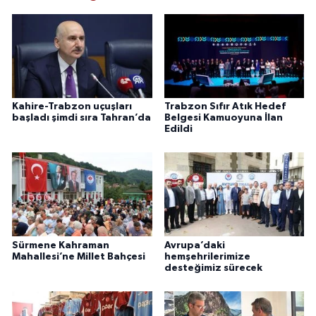
Kahire-Trabzon uçuşları
Trabzon Sıfır Atık Hedef
başladı şimdi sıra Tahran’da
Belgesi Kamuoyuna İlan
Edildi
Sürmene Kahraman
Avrupa’daki
Mahallesi’ne Millet Bahçesi
hemşehrilerimize
desteğimiz sürecek