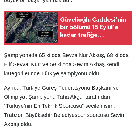
Güvelioğlu Caddesi'nin
bir bölümü 15 Eylül'e
kadar trafiğe
kapatılacak
Şampiyonada 65 kiloda Beyza Nur Akkuş, 68 kiloda
Elif Şevval Kurt ve 59 kiloda Sevim Akbaş kendi
kategorilerinde Türkiye şampiyonu oldu.
Ayrıca, Türkiye Güreş Federasyonu Başkanı ve
Olimpiyat Şampiyonu Taha Akgül tarafından
“Türkiye’nin En Teknik Sporcusu” seçilen isim,
Trabzon Büyükşehir Belediyespor sporcusu Sevim
Akbaş oldu.