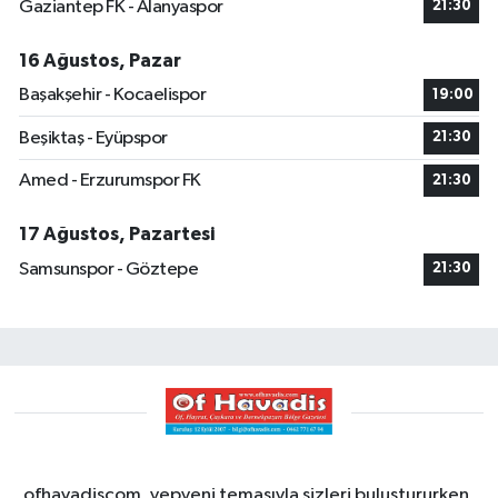
Gaziantep FK - Alanyaspor
21:30
16 Ağustos, Pazar
Başakşehir - Kocaelispor
19:00
Beşiktaş - Eyüpspor
21:30
Amed - Erzurumspor FK
21:30
17 Ağustos, Pazartesi
Samsunspor - Göztepe
21:30
ofhavadiscom, yepyeni temasıyla sizleri buluştururken,