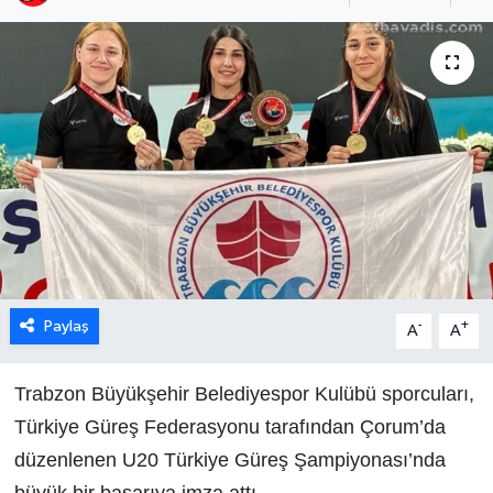
Paylaş
-
+
A
A
Trabzon Büyükşehir Belediyespor Kulübü sporcuları,
Türkiye Güreş Federasyonu tarafından Çorum’da
düzenlenen U20 Türkiye Güreş Şampiyonası’nda
büyük bir başarıya imza attı.