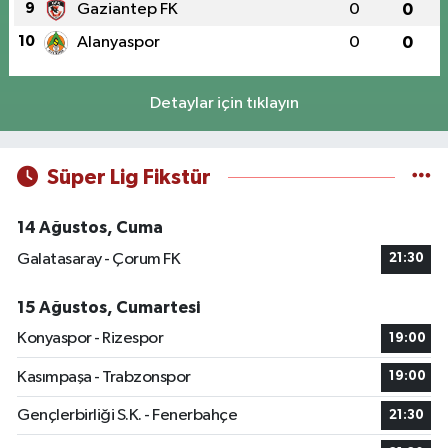
9
Gaziantep FK
0
0
10
Alanyaspor
0
0
Detaylar için tıklayın
Süper Lig Fikstür
14 Ağustos, Cuma
Galatasaray - Çorum FK
21:30
15 Ağustos, Cumartesi
Konyaspor - Rizespor
19:00
Kasımpaşa - Trabzonspor
19:00
Gençlerbirliği S.K. - Fenerbahçe
21:30