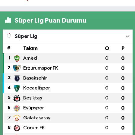
Süper Lig Puan Durumu
Süper Lig
#
Takım
O
P
1
Amed
0
0
2
Erzurumspor FK
0
0
3
Başakşehir
0
0
4
Kocaelispor
0
0
5
Beşiktaş
0
0
6
Eyüpspor
0
0
7
Galatasaray
0
0
8
Çorum FK
0
0