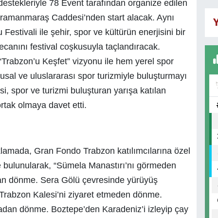
 destekleriyle 78 Event tarafından organize edilen
amanmaraş Caddesi’nden start alacak. Aynı
Y
stivali ile şehir, spor ve kültürün enerjisini bir
ecanını festival coşkusuyla taçlandıracak.
Trabzon’u Keşfet” vizyonu ile hem yerel spor
sal ve uluslararası spor turizmiyle buluşturmayı
, spor ve turizmi buluşturan yarışa katılan
rtak olmaya davet etti.
klamada, Gran Fondo Trabzon katılımcılarına özel
de bulunularak, “Sümela Manastırı’nı görmeden
n dönme. Sera Gölü çevresinde yürüyüş
rabzon Kalesi’ni ziyaret etmeden dönme.
adan dönme. Boztepe’den Karadeniz’i izleyip çay