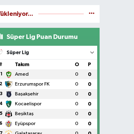
ükleniyor...
Süper Lig Puan Durumu
Süper Lig
#
Takım
O
P
1
Amed
0
0
2
Erzurumspor FK
0
0
3
Başakşehir
0
0
4
Kocaelispor
0
0
5
Beşiktaş
0
0
6
Eyüpspor
0
0
7
Galatasaray
0
0