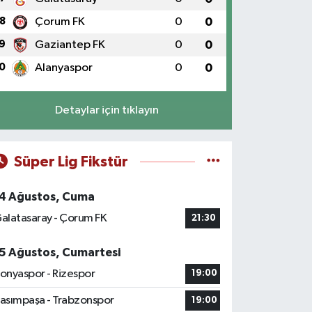
8
Çorum FK
0
0
9
Gaziantep FK
0
0
0
Alanyaspor
0
0
Detaylar için tıklayın
Süper Lig Fikstür
4 Ağustos, Cuma
alatasaray - Çorum FK
21:30
5 Ağustos, Cumartesi
onyaspor - Rizespor
19:00
asımpaşa - Trabzonspor
19:00