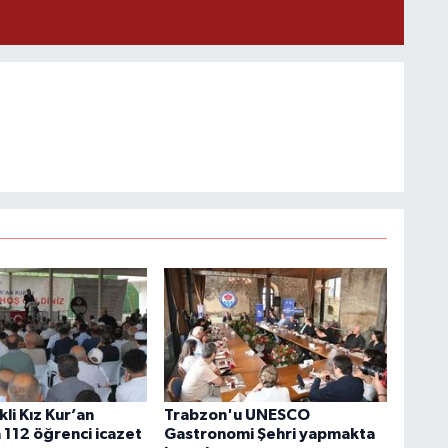
kli Kız Kur’an
Trabzon'u UNESCO
 112 öğrenci icazet
Gastronomi Şehri yapmakta