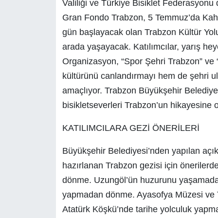
Valiliği ve Türkiye Bisiklet Federasyonu
Gran Fondo Trabzon, 5 Temmuz’da Kahr
gün başlayacak olan Trabzon Kültür Yolu Fe
arada yaşayacak. Katılımcılar, yarış hey
Organizasyon, “Spor Şehri Trabzon” ve “
kültürünü canlandırmayı hem de şehri ulu
amaçlıyor. Trabzon Büyükşehir Belediyesi
bisikletseverleri Trabzon’un hikayesine o
KATILIMCILARA GEZİ ÖNERİLERİ
Büyükşehir Belediyesi’nden yapılan açı
hazırlanan Trabzon gezisi için öneriler
dönme. Uzungöl’ün huzurunu yaşamada
yapmadan dönme. Ayasofya Müzesi ve T
Atatürk Köşkü’nde tarihe yolculuk yapm