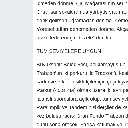
içmeden dönme. Çal Mağarası’nın serinl
Ortahisar sokaklarında yürüyüş yapmadan
denk gelirsen uğramadan dönme. Kemençe
Yöresel tatları denemeden dönme. Akçaa
lezzetlerle enerjini tazele” denildi.
TÜM SEVİYELERE UYGUN
Büyükşehir Belediyesi, açıklamayı şu bi
Trabzon’un iki parkuru ile Trabzon’u keş
kadın ve erkek bisikletçiler için çeşitli
Parkur (45.8 KM) olmak üzere iki ayrı 
lisanslı sporculara açık olup, tüm seviye
Paralimpik ve Tandem bisikletçiler de kay
kez buluşturacak Gran Fondo Trabzon de
günü sona erecek. Yarışa katılmak ve Tr