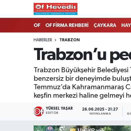
Trabzon Nöbetçi Eczaneler
OF
OF FİRMA REHBERİ
ÇAYKARA
HAY
Trabzon Hava Durumu
HABERLER
TRABZON
Trabzon’u ped
Trabzon Namaz Vakitleri
Trabzon Trafik Yoğunluk Haritası
Trabzon Büyükşehir Belediyesi Tr
benzersiz bir deneyimde buluştu
Süper Lig Puan Durumu ve Fikstür
Temmuz’da Kahramanmaraş Cadd
keşfin merkezi haline gelmeyi h
Tüm Manşetler
YÜKSEL YAŞAR
26.06.2025 - 21:27
Son Dakika Haberleri
EDITÖR
YAYINLANMA
G
Haber Arşivi