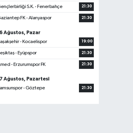
ençlerbirliği S.K. - Fenerbahçe
21:30
aziantep FK - Alanyaspor
21:30
6 Ağustos, Pazar
aşakşehir - Kocaelispor
19:00
eşiktaş - Eyüpspor
21:30
med - Erzurumspor FK
21:30
7 Ağustos, Pazartesi
amsunspor - Göztepe
21:30