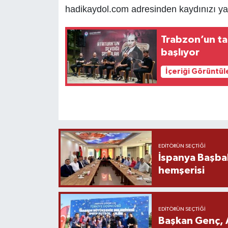
hadikaydol.com adresinden kaydınızı yapa
Trabzon’un tar
başlıyor
İçeriği Görüntül
EDITÖRÜN SEÇTIĞI
İspanya Başba
hemşerisi
EDITÖRÜN SEÇTIĞI
Başkan Genç, 