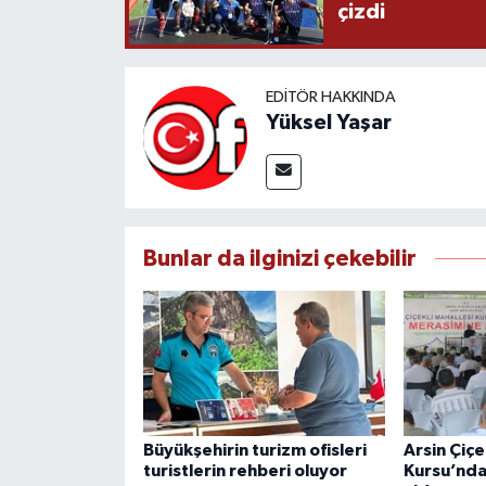
çizdi
EDITÖR HAKKINDA
Yüksel Yaşar
Bunlar da ilginizi çekebilir
Büyükşehirin turizm ofisleri
Arsin Çiçe
turistlerin rehberi oluyor
Kursu’nda