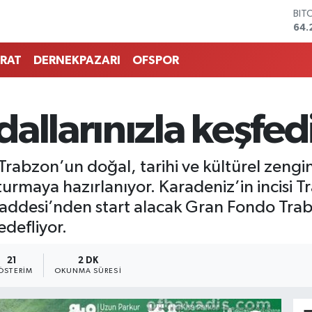
BIT
64.
DO
47,
RAT
DERNEKPAZARI
OFSPOR
EU
55,
STE
64,
allarınızla keşfed
GRA
651
BİS
13.
abzon’un doğal, tarihi ve kültürel zenginlik
rmaya hazırlanıyor. Karadeniz’in incisi Tra
esi’nden start alacak Gran Fondo Trab
edefliyor.
21
2 DK
ÖSTERIM
OKUNMA SÜRESI