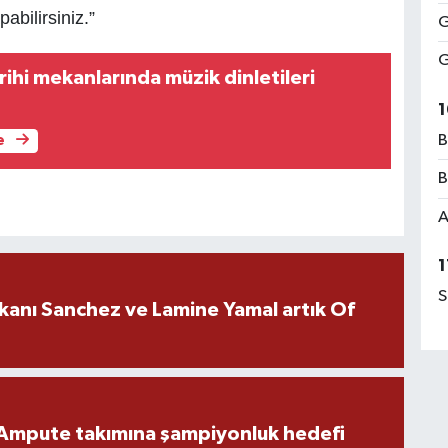
bilirsiniz.”
G
G
ihi mekanlarında müzik dinletileri
1
B
e
B
A
1
S
kanı Sanchez ve Lamine Yamal artık Of
Ampute takımına şampiyonluk hedefi