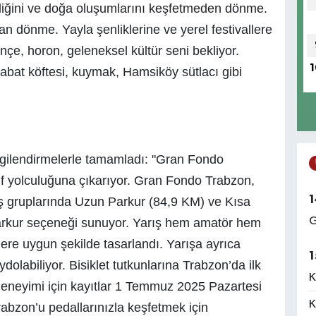
iğini ve doğa oluşumlarını keşfetmeden dönme.
 dönme. Yayla şenliklerine ve yerel festivallere
, horon, geleneksel kültür seni bekliyor.
1
bat köftesi, kuymak, Hamsiköy sütlacı gibi
lgilendirmelerle tamamladı: "Gran Fondo
if yolculuğuna çıkarıyor. Gran Fondo Trabzon,
1
 yaş gruplarında Uzun Parkur (84,9 KM) ve Kısa
G
parkur seçeneği sunuyor. Yarış hem amatör hem
lere uygun şekilde tasarlandı. Yarışa ayrıca
1
dolabiliyor. Bisiklet tutkunlarına Trabzon’da ilk
K
neyimi için kayıtlar 1 Temmuz 2025 Pazartesi
K
abzon’u pedallarınızla keşfetmek için