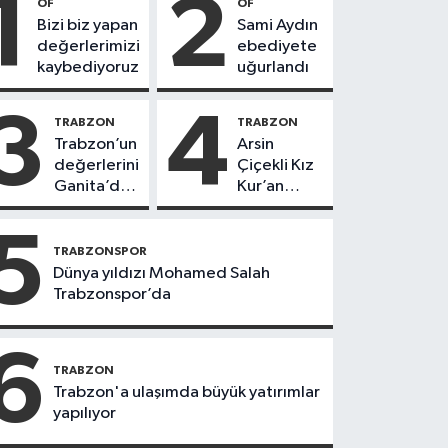
1
2
OF
OF
Bizi biz yapan
Sami Aydın
değerlerimizi
ebediyete
kaybediyoruz
uğurlandı
3
4
TRABZON
TRABZON
Trabzon’un
Arsin
değerlerini
Çiçekli Kız
Ganita’da
Kur’an
yaşatıyoruz
Kursu’nda
112 öğrenci
5
icazet aldı
TRABZONSPOR
Dünya yıldızı Mohamed Salah
Trabzonspor’da
6
TRABZON
Trabzon'a ulaşımda büyük yatırımlar
yapılıyor