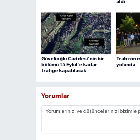
aldı
Güvelioğlu Caddesi'nin bir
Trabzon 
bölümü 15 Eylül'e kadar
yolunda
trafiğe kapatılacak
Yorumlar