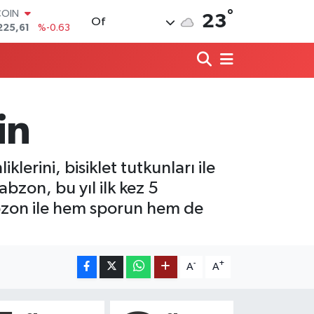
COIN
°
23
225,61
%-0.63
Of
LAR
7143
%0.16
RO
0317
%-0.02
RLİN
2463
%0.07
in
M ALTIN
0.40
%0.45
T100
799
%70
lerini, bisiklet tutkunları ile
bzon, bu yıl ilk kez 5
zon ile hem sporun hem de
-
+
A
A