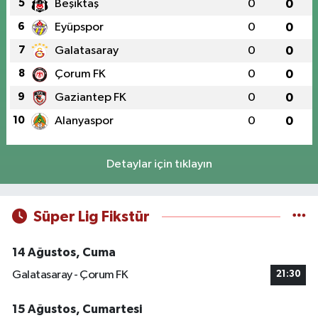
5
Beşiktaş
0
0
6
Eyüpspor
0
0
7
Galatasaray
0
0
8
Çorum FK
0
0
9
Gaziantep FK
0
0
10
Alanyaspor
0
0
Detaylar için tıklayın
Süper Lig Fikstür
14 Ağustos, Cuma
Galatasaray - Çorum FK
21:30
15 Ağustos, Cumartesi