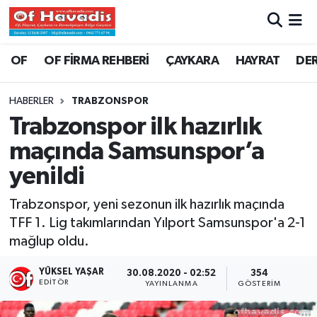
Trabzon Nöbetçi Eczaneler
OF
OF FİRMA REHBERİ
ÇAYKARA
HAYRAT
DE
Trabzon Hava Durumu
HABERLER
TRABZONSPOR
Trabzonspor ilk hazırlık
Trabzon Namaz Vakitleri
maçında Samsunspor’a
Trabzon Trafik Yoğunluk Haritası
yenildi
Süper Lig Puan Durumu ve Fikstür
Trabzonspor, yeni sezonun ilk hazırlık maçında
TFF 1. Lig takımlarından Yılport Samsunspor'a 2-1
Tüm Manşetler
mağlup oldu.
Son Dakika Haberleri
YÜKSEL YAŞAR
30.08.2020 - 02:52
354
EDITÖR
YAYINLANMA
GÖSTERIM
Haber Arşivi