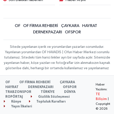
OF
OF FİRMA REHBERİ
ÇAYKARA
HAYRAT
DERNEKPAZARI
OFSPOR
Sitede yayınlanan içerik ve yorumlardan yazarları sorumludur.
Yayınlanan yorumlardan OF HAVADİS | Ofun Haber Merkezi sorumlu
tutulamaz. Sitedeki tüm harici linkler ayrı bir sayfada açılır. Sitemizde
yayınlanan haber, köşe yazıları ve fotoğraflar izin alınmaksızın kaynak
gösterilse dahi, herhangi bir ortamda kullanılamaz ve yayınlanamaz
OF
OF FİRMA REHBERİ
ÇAYKARA
Haber
HAYRAT
DERNEKPAZARI
OFSPOR
Yazılımı:
TRABZONSPOR
TÜRKİYE
DÜNYA
TE
ROPÖRTAJ
Gizlilik Sözleşmesi
Bilişim
|
Künye
Topluluk Kuralları
Copyright
Yayın İlkeleri
© 2026