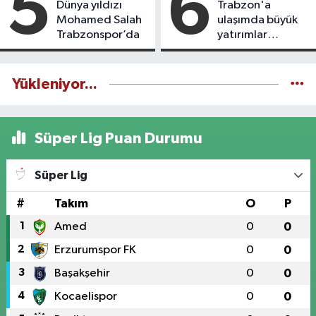
5
6
Dünya yıldızı
Trabzon'a
Mohamed Salah
ulaşımda büyük
Trabzonspor’da
yatırımlar
yapılıyor
Yükleniyor...
Süper Lig Puan Durumu
Süper Lig
#
Takım
O
P
1
Amed
0
0
2
Erzurumspor FK
0
0
3
Başakşehir
0
0
4
Kocaelispor
0
0