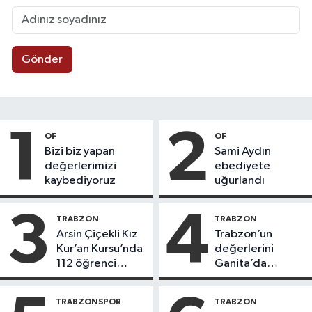
Gönder
1
2
OF
OF
Bizi biz yapan
Sami Aydın
değerlerimizi
ebediyete
kaybediyoruz
uğurlandı
3
4
TRABZON
TRABZON
Arsin Çiçekli Kız
Trabzon’un
Kur’an Kursu’nda
değerlerini
112 öğrenci
Ganita’da
icazet aldı
yaşatıyoruz
TRABZONSPOR
TRABZON