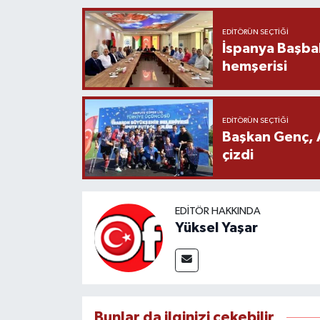
EDITÖRÜN SEÇTIĞI
İspanya Başba
hemşerisi
EDITÖRÜN SEÇTIĞI
Başkan Genç, 
çizdi
EDITÖR HAKKINDA
Yüksel Yaşar
Bunlar da ilginizi çekebilir