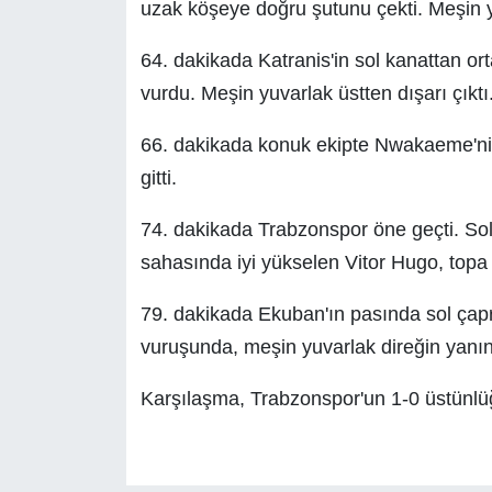
uzak köşeye doğru şutunu çekti. Meşin yu
64. dakikada Katranis'in sol kanattan or
vurdu. Meşin yuvarlak üstten dışarı çıktı
66. dakikada konuk ekipte Nwakaeme'nin
gitti.
74. dakikada Trabzonspor öne geçti. Sol 
sahasında iyi yükselen Vitor Hugo, topa 
79. dakikada Ekuban'ın pasında sol çapr
vuruşunda, meşin yuvarlak direğin yanın
Karşılaşma, Trabzonspor'un 1-0 üstünlü