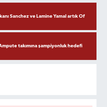
kanı Sanchez ve Lamine Yamal artık Of
Ampute takımına şampiyonluk hedefi