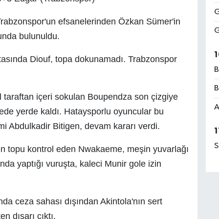
G
Trabzonspor'un efsanelerinden Özkan Sümer'in
G
şunda bulunuldu.
1
rtasında Diouf, topa dokunamadı. Trabzonspor
B
B
l taraftan içeri sokulan Boupendza son çizgiye
A
lede yerde kaldı. Hataysporlu oyuncular bu
i Abdulkadir Bitigen, devam kararı verdi.
1
S
len topu kontrol eden Nwakaeme, meşin yuvarlağı
nda yaptığı vuruşta, kaleci Munir gole izin
da ceza sahası dışından Akintola'nın sert
n dışarı çıktı.