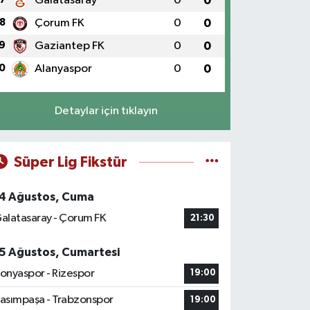
Galatasaray
0
0
8
Çorum FK
0
0
9
Gaziantep FK
0
0
0
Alanyaspor
0
0
Detaylar için tıklayın
Süper Lig Fikstür
4 Ağustos, Cuma
alatasaray - Çorum FK
21:30
5 Ağustos, Cumartesi
onyaspor - Rizespor
19:00
asımpaşa - Trabzonspor
19:00