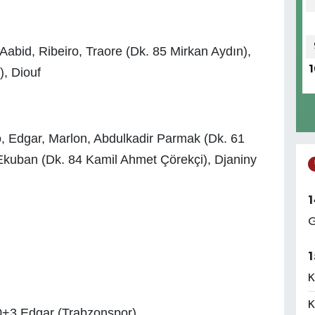
 Aabid, Ribeiro, Traore (Dk. 85 Mirkan Aydın),
1
), Diouf
, Edgar, Marlon, Abdulkadir Parmak (Dk. 61
Ekuban (Dk. 84 Kamil Ahmet Çörekçi), Djaniny
1
G
1
K
K
0+3 Edgar (Trabzonspor)