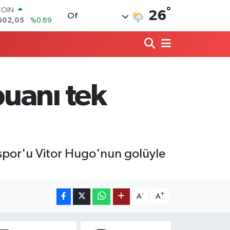
°
LAR
26
Of
6006
%0.06
RO
0250
%0.02
RLİN
2398
%0.2
M ALTIN
3.94
%0.32
uanı tek
T100
768
%48
COIN
602,05
%0.69
spor'u Vitor Hugo'nun golüyle
-
+
A
A