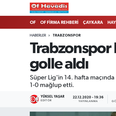
Trabzon Nöbetçi Eczaneler
OF
OF FİRMA REHBERİ
ÇAYKARA
HAY
Trabzon Hava Durumu
HABERLER
TRABZONSPOR
Trabzonspor 
Trabzon Namaz Vakitleri
golle aldı
Trabzon Trafik Yoğunluk Haritası
Süper Lig Puan Durumu ve Fikstür
Süper Lig'in 14. hafta maçınd
1-0 mağlup etti.
Tüm Manşetler
YÜKSEL YAŞAR
22.12.2020 - 19:36
Son Dakika Haberleri
EDITÖR
YAYINLANMA
GÖ
Haber Arşivi