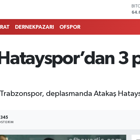
DO
47,
EU
55,
RAT
DERNEKPAZARI
OFSPOR
STE
64,
GRA
651
Hatayspor’dan 3 p
BİS
13.
BIT
64.
a Trabzonspor, deplasmanda Atakaş Hatay
345
STERIM