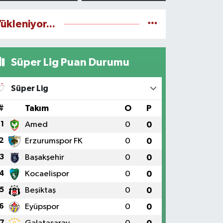
yapılıyor
ükleniyor...
Süper Lig Puan Durumu
Süper Lig
#
Takım
O
P
1
Amed
0
0
2
Erzurumspor FK
0
0
3
Başakşehir
0
0
4
Kocaelispor
0
0
5
Beşiktaş
0
0
6
Eyüpspor
0
0
7