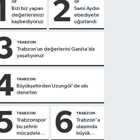
1
2
OF
OF
Bizi biz yapan
Sami Aydın
değerlerimizi
ebediyete
kaybediyoruz
uğurlandı
3
TRABZON
Trabzon’un değerlerini Ganita’da
yaşatıyoruz
4
TRABZON
Büyükşehirden Uzungöl'de sıkı
denetim
5
6
TRABZON
TRABZON
Trabzonspor
Trabzon'a
bu şehrin
ulaşımda
mücadele
büyük
ruhudur
yatırımlar