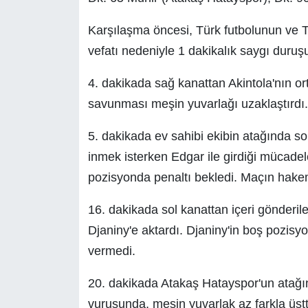
Karşılaşma öncesi, Türk futbolunun ve 
vefatı nedeniyle 1 dakikalık saygı duru
4. dakikada sağ kanattan Akintola'nın o
savunması meşin yuvarlağı uzaklaştırdı.
5. dakikada ev sahibi ekibin atağında so
inmek isterken Edgar ile girdiği mücade
pozisyonda penaltı bekledi. Maçın hakem
16. dakikada sol kanattan içeri gönderi
Djaniny'e aktardı. Djaniny'in boş pozisyo
vermedi.
20. dakikada Atakaş Hatayspor'un atağın
vuruşunda, meşin yuvarlak az farkla üstte