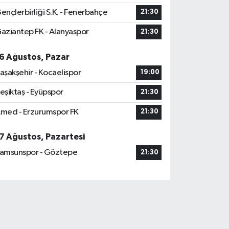
ençlerbirliği S.K. - Fenerbahçe
21:30
aziantep FK - Alanyaspor
21:30
6 Ağustos, Pazar
aşakşehir - Kocaelispor
19:00
eşiktaş - Eyüpspor
21:30
med - Erzurumspor FK
21:30
7 Ağustos, Pazartesi
amsunspor - Göztepe
21:30