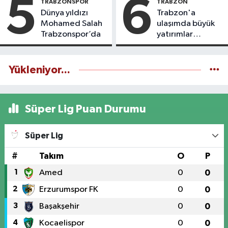
5
6
TRABZONSPOR
TRABZON
Dünya yıldızı
Trabzon'a
Mohamed Salah
ulaşımda büyük
Trabzonspor’da
yatırımlar
yapılıyor
Yükleniyor...
Süper Lig Puan Durumu
Süper Lig
#
Takım
O
P
1
Amed
0
0
2
Erzurumspor FK
0
0
3
Başakşehir
0
0
4
Kocaelispor
0
0