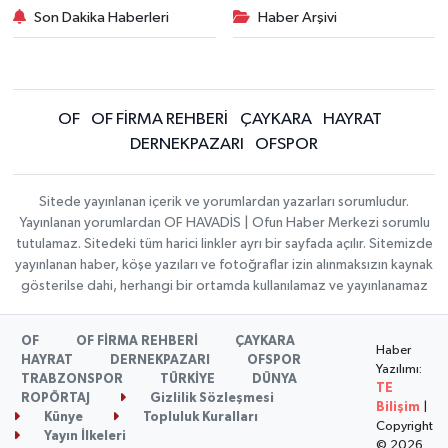
Son Dakika Haberleri
Haber Arşivi
OF
OF FİRMA REHBERİ
ÇAYKARA
HAYRAT
DERNEKPAZARI
OFSPOR
Sitede yayınlanan içerik ve yorumlardan yazarları sorumludur.
Yayınlanan yorumlardan OF HAVADİS | Ofun Haber Merkezi sorumlu
tutulamaz. Sitedeki tüm harici linkler ayrı bir sayfada açılır. Sitemizde
yayınlanan haber, köşe yazıları ve fotoğraflar izin alınmaksızın kaynak
gösterilse dahi, herhangi bir ortamda kullanılamaz ve yayınlanamaz
OF
OF FİRMA REHBERİ
ÇAYKARA
Haber
HAYRAT
DERNEKPAZARI
OFSPOR
Yazılımı:
TRABZONSPOR
TÜRKİYE
DÜNYA
TE
ROPÖRTAJ
Gizlilik Sözleşmesi
Bilişim
|
Künye
Topluluk Kuralları
Copyright
Yayın İlkeleri
© 2026