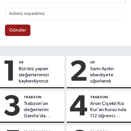
Gönder
1
2
OF
OF
Bizi biz yapan
Sami Aydın
değerlerimizi
ebediyete
kaybediyoruz
uğurlandı
3
4
TRABZON
TRABZON
Trabzon’un
Arsin Çiçekli Kız
değerlerini
Kur’an Kursu’nda
Ganita’da
112 öğrenci
yaşatıyoruz
icazet aldı