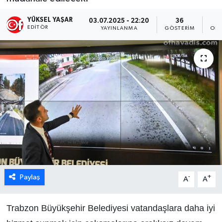
YÜKSEL YAŞAR
03.07.2025 - 22:20
36
EDITÖR
YAYINLANMA
GÖSTERIM
OKU
Paylaş
-
+
A
A
Trabzon Büyükşehir Belediyesi vatandaşlara daha iyi