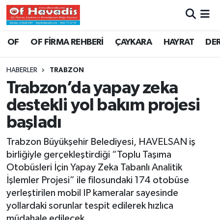
Trabzon Nöbetçi Eczaneler
OF
OF FİRMA REHBERİ
ÇAYKARA
HAYRAT
DE
Trabzon Hava Durumu
HABERLER
TRABZON
Trabzon’da yapay zeka
Trabzon Namaz Vakitleri
destekli yol bakım projesi
Trabzon Trafik Yoğunluk Haritası
başladı
Süper Lig Puan Durumu ve Fikstür
Trabzon Büyükşehir Belediyesi, HAVELSAN iş
birliğiyle gerçekleştirdiği “Toplu Taşıma
Tüm Manşetler
Otobüsleri İçin Yapay Zeka Tabanlı Analitik
İşlemler Projesi” ile filosundaki 174 otobüse
Son Dakika Haberleri
yerleştirilen mobil IP kameralar sayesinde
yollardaki sorunlar tespit edilerek hızlıca
Haber Arşivi
müdahale edilecek.