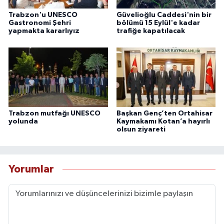
Trabzon'u UNESCO
Güvelioğlu Caddesi'nin bir
Gastronomi Şehri
bölümü 15 Eylül'e kadar
yapmakta kararlıyız
trafiğe kapatılacak
Trabzon mutfağı UNESCO
Başkan Genç’ten Ortahisar
yolunda
Kaymakamı Kotan’a hayırlı
olsun ziyareti
Yorumlar