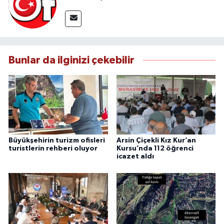
Bunlar da ilginizi çekebilir
Büyükşehirin turizm ofisleri
Arsin Çiçekli Kız Kur’an
turistlerin rehberi oluyor
Kursu’nda 112 öğrenci
icazet aldı