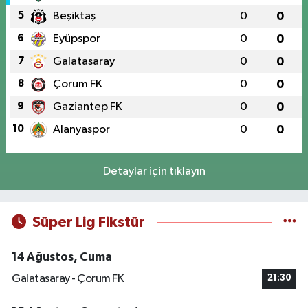
5
Beşiktaş
0
0
6
Eyüpspor
0
0
7
Galatasaray
0
0
8
Çorum FK
0
0
9
Gaziantep FK
0
0
10
Alanyaspor
0
0
Detaylar için tıklayın
Süper Lig Fikstür
14 Ağustos, Cuma
Galatasaray - Çorum FK
21:30