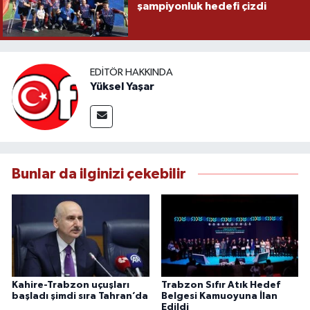
şampiyonluk hedefi çizdi
EDITÖR HAKKINDA
Yüksel Yaşar
Bunlar da ilginizi çekebilir
Kahire-Trabzon uçuşları
Trabzon Sıfır Atık Hedef
başladı şimdi sıra Tahran’da
Belgesi Kamuoyuna İlan
Edildi