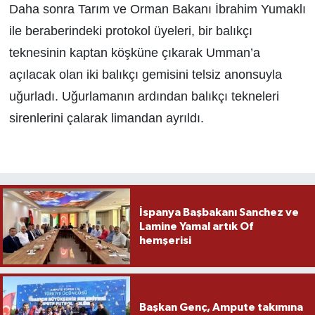
Daha sonra Tarım ve Orman Bakanı İbrahim Yumaklı
ile beraberindeki protokol üyeleri, bir balıkçı
teknesinin kaptan köşküne çıkarak Umman’a
açılacak olan iki balıkçı gemisini telsiz anonsuyla
uğurladı. Uğurlamanın ardından balıkçı tekneleri
sirenlerini çalarak limandan ayrıldı.
İspanya Başbakanı Sanchez ve
Lamine Yamal artık Of
hemşerisi
Başkan Genç, Ampute takımına