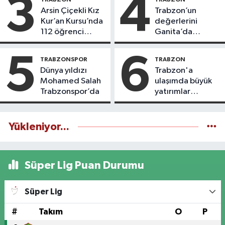
3
4
Arsin Çiçekli Kız
Trabzon’un
Kur’an Kursu’nda
değerlerini
112 öğrenci
Ganita’da
icazet aldı
yaşatıyoruz
5
6
TRABZONSPOR
TRABZON
Dünya yıldızı
Trabzon'a
Mohamed Salah
ulaşımda büyük
Trabzonspor’da
yatırımlar
yapılıyor
Yükleniyor...
Süper Lig Puan Durumu
Süper Lig
#
Takım
O
P