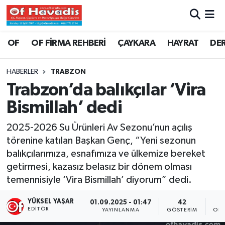
Trabzon Nöbetçi Eczaneler
OF
OF FİRMA REHBERİ
ÇAYKARA
HAYRAT
DE
Trabzon Hava Durumu
HABERLER
TRABZON
Trabzon’da balıkçılar ‘Vira
Trabzon Namaz Vakitleri
Bismillah’ dedi
Trabzon Trafik Yoğunluk Haritası
2025-2026 Su Ürünleri Av Sezonu’nun açılış
törenine katılan Başkan Genç, “Yeni sezonun
Süper Lig Puan Durumu ve Fikstür
balıkçılarımıza, esnafımıza ve ülkemize bereket
getirmesi, kazasız belasız bir dönem olması
Tüm Manşetler
temennisiyle ‘Vira Bismillah’ diyorum” dedi.
Son Dakika Haberleri
YÜKSEL YAŞAR
01.09.2025 - 01:47
42
EDITÖR
YAYINLANMA
GÖSTERIM
OKU
Haber Arşivi