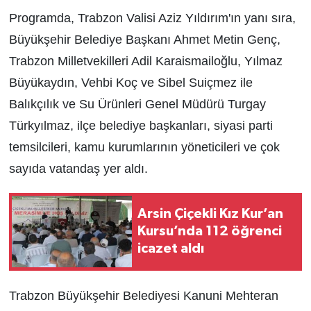
Programda, Trabzon Valisi Aziz Yıldırım'ın yanı sıra,
Büyükşehir Belediye Başkanı Ahmet Metin Genç,
Trabzon Milletvekilleri Adil Karaismailoğlu, Yılmaz
Büyükaydın, Vehbi Koç ve Sibel Suiçmez ile
Balıkçılık ve Su Ürünleri Genel Müdürü Turgay
Türkyılmaz, ilçe belediye başkanları, siyasi parti
temsilcileri, kamu kurumlarının yöneticileri ve çok
sayıda vatandaş yer aldı.
Arsin Çiçekli Kız Kur’an
Kursu’nda 112 öğrenci
icazet aldı
Trabzon Büyükşehir Belediyesi Kanuni Mehteran