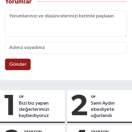
Yorumlar
Gönder
1
2
OF
OF
Bizi biz yapan
Sami Aydın
değerlerimizi
ebediyete
kaybediyoruz
uğurlandı
TRABZON
TRABZON