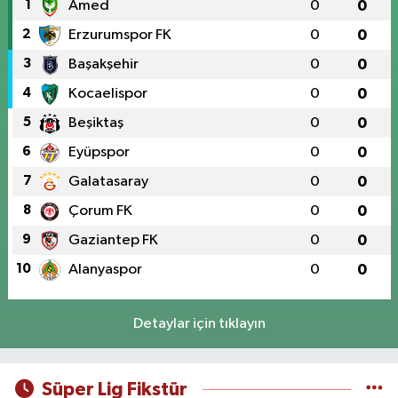
1
Amed
0
0
2
Erzurumspor FK
0
0
3
Başakşehir
0
0
4
Kocaelispor
0
0
5
Beşiktaş
0
0
6
Eyüpspor
0
0
7
Galatasaray
0
0
8
Çorum FK
0
0
9
Gaziantep FK
0
0
10
Alanyaspor
0
0
Detaylar için tıklayın
Süper Lig Fikstür