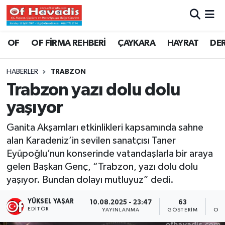
Trabzon Nöbetçi Eczaneler
OF
OF FİRMA REHBERİ
ÇAYKARA
HAYRAT
DE
Trabzon Hava Durumu
HABERLER
TRABZON
Trabzon yazı dolu dolu
Trabzon Namaz Vakitleri
yaşıyor
Trabzon Trafik Yoğunluk Haritası
Ganita Akşamları etkinlikleri kapsamında sahne
alan Karadeniz’in sevilen sanatçısı Taner
Süper Lig Puan Durumu ve Fikstür
Eyüpoğlu’nun konserinde vatandaşlarla bir araya
gelen Başkan Genç, “Trabzon, yazı dolu dolu
Tüm Manşetler
yaşıyor. Bundan dolayı mutluyuz” dedi.
Son Dakika Haberleri
YÜKSEL YAŞAR
10.08.2025 - 23:47
63
EDITÖR
YAYINLANMA
GÖSTERIM
OKU
Haber Arşivi