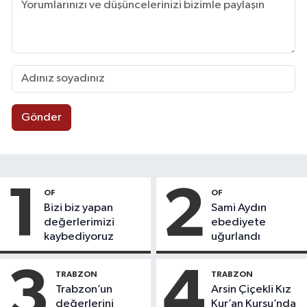
Gönder
1
2
OF
OF
Bizi biz yapan
Sami Aydın
değerlerimizi
ebediyete
kaybediyoruz
uğurlandı
3
4
TRABZON
TRABZON
Trabzon’un
Arsin Çiçekli Kız
değerlerini
Kur’an Kursu’nda