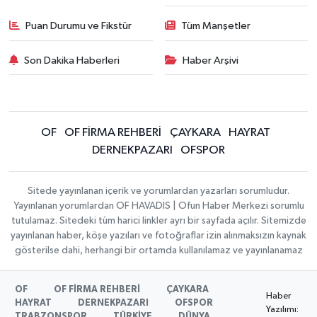
Puan Durumu ve Fikstür
Tüm Manşetler
Son Dakika Haberleri
Haber Arşivi
OF
OF FİRMA REHBERİ
ÇAYKARA
HAYRAT
DERNEKPAZARI
OFSPOR
Sitede yayınlanan içerik ve yorumlardan yazarları sorumludur.
Yayınlanan yorumlardan OF HAVADİS | Ofun Haber Merkezi sorumlu
tutulamaz. Sitedeki tüm harici linkler ayrı bir sayfada açılır. Sitemizde
yayınlanan haber, köşe yazıları ve fotoğraflar izin alınmaksızın kaynak
gösterilse dahi, herhangi bir ortamda kullanılamaz ve yayınlanamaz
OF
OF FİRMA REHBERİ
ÇAYKARA
Haber
HAYRAT
DERNEKPAZARI
OFSPOR
Yazılımı:
TRABZONSPOR
TÜRKİYE
DÜNYA