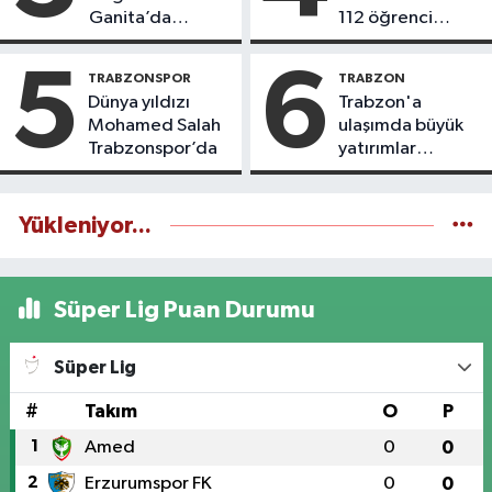
Ganita’da
112 öğrenci
yaşatıyoruz
icazet aldı
5
6
TRABZONSPOR
TRABZON
Dünya yıldızı
Trabzon'a
Mohamed Salah
ulaşımda büyük
Trabzonspor’da
yatırımlar
yapılıyor
Yükleniyor...
Süper Lig Puan Durumu
Süper Lig
#
Takım
O
P
1
Amed
0
0
2
Erzurumspor FK
0
0