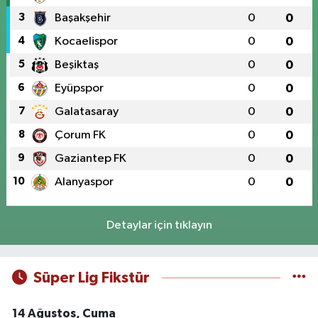
3
Başakşehir
0
0
4
Kocaelispor
0
0
5
Beşiktaş
0
0
6
Eyüpspor
0
0
7
Galatasaray
0
0
8
Çorum FK
0
0
9
Gaziantep FK
0
0
10
Alanyaspor
0
0
Detaylar için tıklayın
Süper Lig Fikstür
14 Ağustos, Cuma