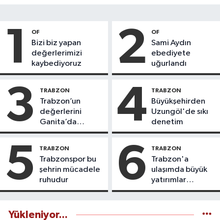
1
2
OF
OF
Bizi biz yapan
Sami Aydın
değerlerimizi
ebediyete
kaybediyoruz
uğurlandı
3
4
TRABZON
TRABZON
Trabzon’un
Büyükşehirden
değerlerini
Uzungöl'de sıkı
Ganita’da
denetim
yaşatıyoruz
5
6
TRABZON
TRABZON
Trabzonspor bu
Trabzon'a
şehrin mücadele
ulaşımda büyük
ruhudur
yatırımlar
yapılıyor
Yükleniyor...