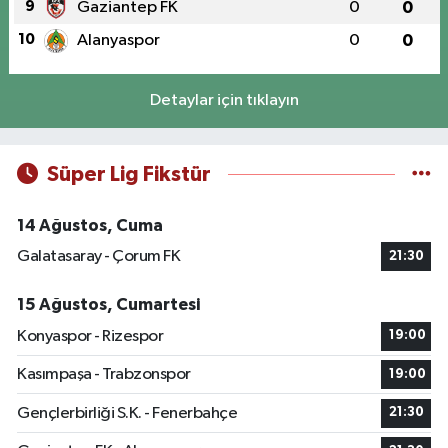
9
Gaziantep FK
0
0
10
Alanyaspor
0
0
Detaylar için tıklayın
Süper Lig Fikstür
14 Ağustos, Cuma
Galatasaray - Çorum FK
21:30
15 Ağustos, Cumartesi
Konyaspor - Rizespor
19:00
Kasımpaşa - Trabzonspor
19:00
Gençlerbirliği S.K. - Fenerbahçe
21:30