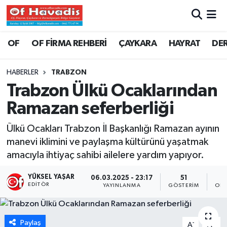
Trabzon Nöbetçi Eczaneler
OF
OF FİRMA REHBERİ
ÇAYKARA
HAYRAT
DE
Trabzon Hava Durumu
HABERLER
TRABZON
Trabzon Ülkü Ocaklarından
Trabzon Namaz Vakitleri
Ramazan seferberliği
Trabzon Trafik Yoğunluk Haritası
Ülkü Ocakları Trabzon İl Başkanlığı Ramazan ayının
manevi iklimini ve paylaşma kültürünü yaşatmak
Süper Lig Puan Durumu ve Fikstür
amacıyla ihtiyaç sahibi ailelere yardım yapıyor.
Tüm Manşetler
YÜKSEL YAŞAR
06.03.2025 - 23:17
51
EDITÖR
YAYINLANMA
GÖSTERIM
OKU
Son Dakika Haberleri
Haber Arşivi
Paylaş
-
+
A
A