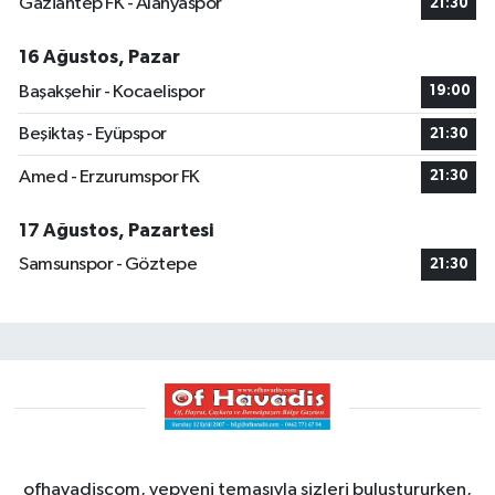
Gaziantep FK - Alanyaspor
21:30
16 Ağustos, Pazar
Başakşehir - Kocaelispor
19:00
Beşiktaş - Eyüpspor
21:30
Amed - Erzurumspor FK
21:30
17 Ağustos, Pazartesi
Samsunspor - Göztepe
21:30
ofhavadiscom, yepyeni temasıyla sizleri buluştururken,