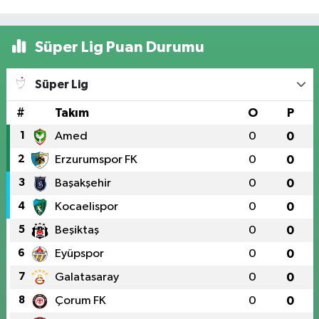
Süper Lig Puan Durumu
Süper Lig
#
Takım
O
P
1
Amed
0
0
2
Erzurumspor FK
0
0
3
Başakşehir
0
0
4
Kocaelispor
0
0
5
Beşiktaş
0
0
6
Eyüpspor
0
0
7
Galatasaray
0
0
8
Çorum FK
0
0