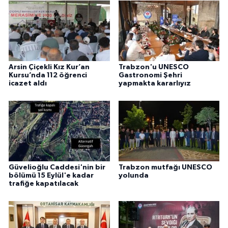
Arsin Çiçekli Kız Kur’an
Trabzon'u UNESCO
Kursu’nda 112 öğrenci
Gastronomi Şehri
icazet aldı
yapmakta kararlıyız
Güvelioğlu Caddesi'nin bir
Trabzon mutfağı UNESCO
bölümü 15 Eylül'e kadar
yolunda
trafiğe kapatılacak