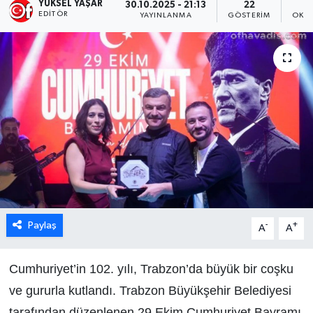
YÜKSEL YAŞAR
30.10.2025 - 21:13
22
EDITÖR
YAYINLANMA
GÖSTERIM
OKUN
Paylaş
-
+
A
A
Cumhuriyet’in 102. yılı, Trabzon’da büyük bir coşku
ve gururla kutlandı. Trabzon Büyükşehir Belediyesi
tarafından düzenlenen 29 Ekim Cumhuriyet Bayramı