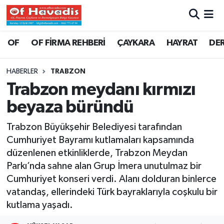
Trabzon Nöbetçi Eczaneler
OF
OF FİRMA REHBERİ
ÇAYKARA
HAYRAT
DE
Trabzon Hava Durumu
HABERLER
TRABZON
Trabzon meydanı kırmızı
Trabzon Namaz Vakitleri
beyaza büründü
Trabzon Trafik Yoğunluk Haritası
Trabzon Büyükşehir Belediyesi tarafından
Cumhuriyet Bayramı kutlamaları kapsamında
Süper Lig Puan Durumu ve Fikstür
düzenlenen etkinliklerde, Trabzon Meydan
Parkı’nda sahne alan Grup İmera unutulmaz bir
Tüm Manşetler
Cumhuriyet konseri verdi. Alanı dolduran binlerce
Son Dakika Haberleri
vatandaş, ellerindeki Türk bayraklarıyla coşkulu bir
kutlama yaşadı.
Haber Arşivi