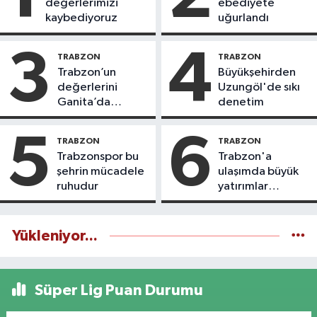
değerlerimizi
ebediyete
kaybediyoruz
uğurlandı
3
4
TRABZON
TRABZON
Trabzon’un
Büyükşehirden
değerlerini
Uzungöl'de sıkı
Ganita’da
denetim
yaşatıyoruz
5
6
TRABZON
TRABZON
Trabzonspor bu
Trabzon'a
şehrin mücadele
ulaşımda büyük
ruhudur
yatırımlar
yapılıyor
Yükleniyor...
Süper Lig Puan Durumu