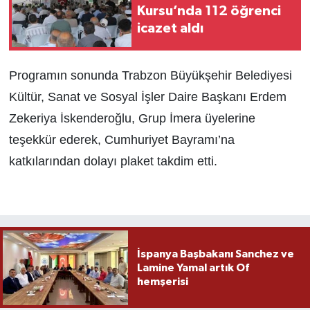
Kursu’nda 112 öğrenci
icazet aldı
Programın sonunda Trabzon Büyükşehir Belediyesi
Kültür, Sanat ve Sosyal İşler Daire Başkanı Erdem
Zekeriya İskenderoğlu, Grup İmera üyelerine
teşekkür ederek, Cumhuriyet Bayramı’na
katkılarından dolayı plaket takdim etti.
İspanya Başbakanı Sanchez ve
Lamine Yamal artık Of
hemşerisi