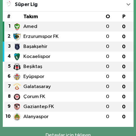
Süper Lig
#
Takım
O
P
1
Amed
0
0
2
Erzurumspor FK
0
0
3
Başakşehir
0
0
4
Kocaelispor
0
0
5
Beşiktaş
0
0
6
Eyüpspor
0
0
7
Galatasaray
0
0
8
Çorum FK
0
0
9
Gaziantep FK
0
0
10
Alanyaspor
0
0
Detaylar için tıklayın