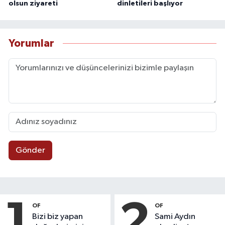
olsun ziyareti
dinletileri başlıyor
Yorumlar
Gönder
1
2
OF
OF
Bizi biz yapan
Sami Aydın