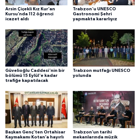
Arsin Çiçekli Kız Kur’an
Trabzon'u UNESCO
Kursu’nda 112 öğrenci
Gastronomi Şehri
icazet aldı
yapmakta kararlıyız
Güvelioğlu Caddesi'nin bir
Trabzon mutfağı UNESCO
bölümü 15 Eylül'e kadar
yolunda
trafiğe kapatılacak
Başkan Genç’ten Ortahisar
Trabzon’un tarihi
Kaymakamı Kotan’a hayırlı
mekanlarında müzik