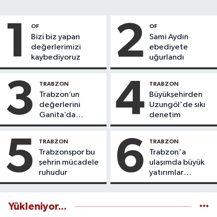
1
2
OF
OF
Bizi biz yapan
Sami Aydın
değerlerimizi
ebediyete
kaybediyoruz
uğurlandı
3
4
TRABZON
TRABZON
Trabzon’un
Büyükşehirden
değerlerini
Uzungöl'de sıkı
Ganita’da
denetim
yaşatıyoruz
5
6
TRABZON
TRABZON
Trabzonspor bu
Trabzon'a
şehrin mücadele
ulaşımda büyük
ruhudur
yatırımlar
yapılıyor
Yükleniyor...