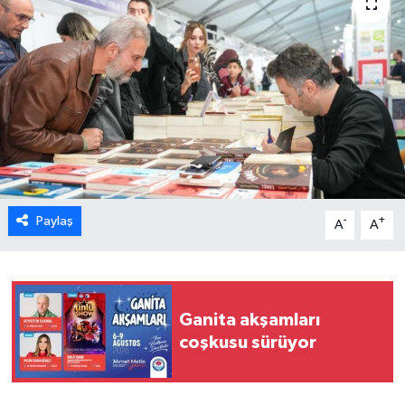
Paylaş
-
+
A
A
Ganita akşamları
coşkusu sürüyor