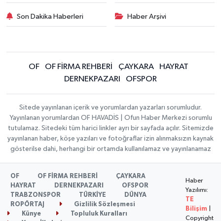
Son Dakika Haberleri
Haber Arşivi
OF
OF FİRMA REHBERİ
ÇAYKARA
HAYRAT
DERNEKPAZARI
OFSPOR
Sitede yayınlanan içerik ve yorumlardan yazarları sorumludur.
Yayınlanan yorumlardan OF HAVADİS | Ofun Haber Merkezi sorumlu
tutulamaz. Sitedeki tüm harici linkler ayrı bir sayfada açılır. Sitemizde
yayınlanan haber, köşe yazıları ve fotoğraflar izin alınmaksızın kaynak
gösterilse dahi, herhangi bir ortamda kullanılamaz ve yayınlanamaz
OF
OF FİRMA REHBERİ
ÇAYKARA
Haber
HAYRAT
DERNEKPAZARI
OFSPOR
Yazılımı:
TRABZONSPOR
TÜRKİYE
DÜNYA
TE
ROPÖRTAJ
Gizlilik Sözleşmesi
Bilişim
|
Künye
Topluluk Kuralları
Copyright