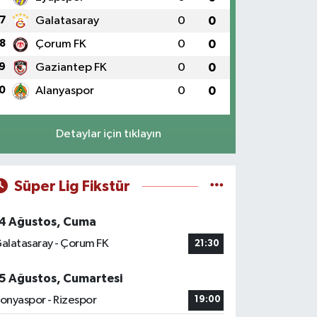
7
Galatasaray
0
0
8
Çorum FK
0
0
9
Gaziantep FK
0
0
0
Alanyaspor
0
0
Detaylar için tıklayın
Süper Lig Fikstür
4 Ağustos, Cuma
alatasaray - Çorum FK
21:30
5 Ağustos, Cumartesi
onyaspor - Rizespor
19:00