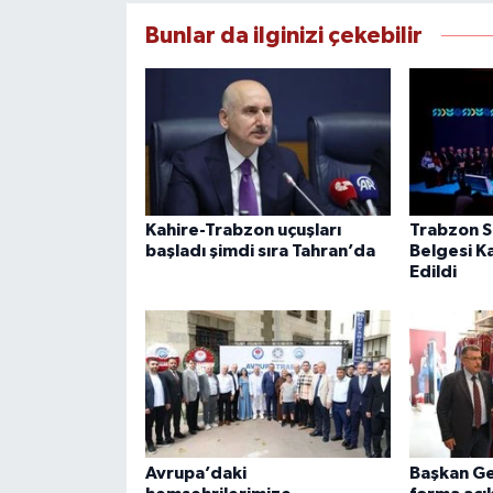
Bunlar da ilginizi çekebilir
Kahire-Trabzon uçuşları
Trabzon Sı
başladı şimdi sıra Tahran’da
Belgesi K
Edildi
Avrupa’daki
Başkan Ge