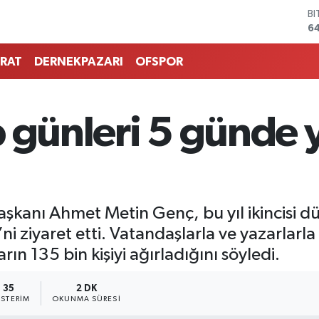
B
6
D
4
RAT
DERNEKPAZARI
OFSPOR
E
5
ST
64
 günleri 5 günde y
G
6
Bİ
13
şkanı Ahmet Metin Genç, bu yıl ikincisi d
’ni ziyaret etti. Vatandaşlarla ve yazarla
ın 135 bin kişiyi ağırladığını söyledi.
35
2 DK
STERIM
OKUNMA SÜRESI