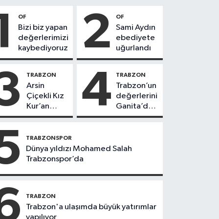
1
2
OF
OF
Bizi biz yapan
Sami Aydın
değerlerimizi
ebediyete
kaybediyoruz
uğurlandı
3
4
TRABZON
TRABZON
Arsin
Trabzon’un
Çiçekli Kız
değerlerini
Kur’an
Ganita’da
Kursu’nda
yaşatıyoruz
112 öğrenci
5
icazet aldı
TRABZONSPOR
Dünya yıldızı Mohamed Salah
Trabzonspor’da
6
TRABZON
Trabzon'a ulaşımda büyük yatırımlar
yapılıyor