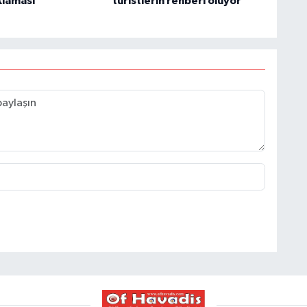
klaması
turistlerin rehberi oluyor