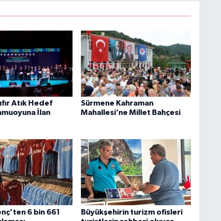
fır Atık Hedef
Sürmene Kahraman
amuoyuna İlan
Mahallesi’ne Millet Bahçesi
nç’ten 6 bin 661
Büyükşehirin turizm ofisleri