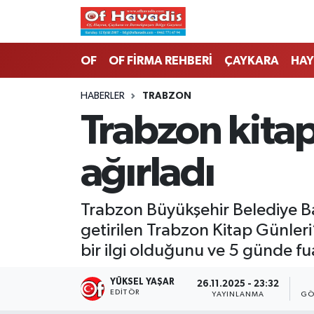
Trabzon Nöbetçi Eczaneler
OF
OF FİRMA REHBERİ
ÇAYKARA
HAY
Trabzon Hava Durumu
HABERLER
TRABZON
Trabzon kitap
Trabzon Namaz Vakitleri
ağırladı
Trabzon Trafik Yoğunluk Haritası
Süper Lig Puan Durumu ve Fikstür
Trabzon Büyükşehir Belediye Ba
getirilen Trabzon Kitap Günleri
Tüm Manşetler
bir ilgi olduğunu ve 5 günde fuar
Son Dakika Haberleri
YÜKSEL YAŞAR
26.11.2025 - 23:32
EDITÖR
YAYINLANMA
GÖ
Haber Arşivi