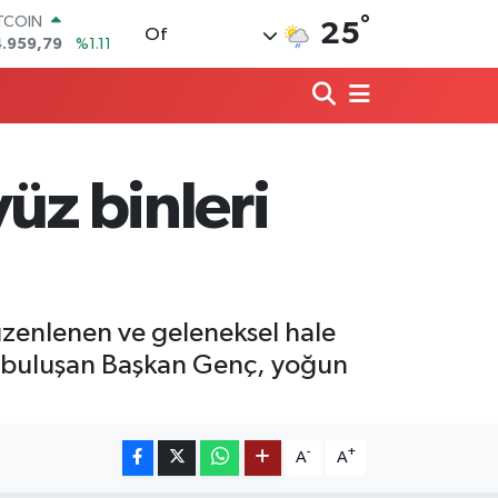
ITCOIN
°
25
Of
4.959,79
%1.11
OLAR
7,7436
%0.18
URO
5,2510
%0.32
ERLİN
,4811
%0.38
üz binleri
RAM ALTIN
660.55
%0.03
ST100
.779
%-14
üzenlenen ve geleneksel hale
rla buluşan Başkan Genç, yoğun
-
+
A
A