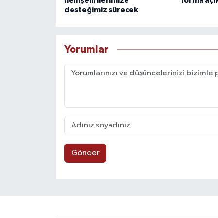
hemşehrilerimize
forma açı
desteğimiz sürecek
Yorumlar
Gönder