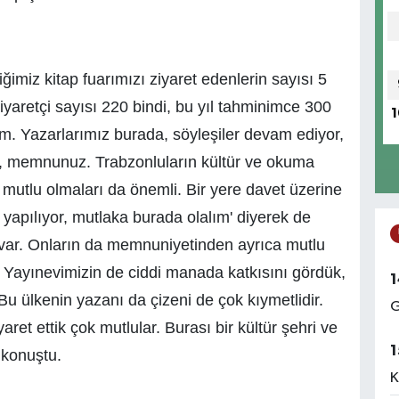
ğimiz kitap fuarımızı ziyaret edenlerin sayısı 5
iyaretçi sayısı 220 bindi, bu yıl tahminimce 300
1
. Yazarlarımız burada, söyleşiler devam ediyor,
di, memnunuz. Trabzonluların kültür ve okuma
ı mutlu olmaları da önemli. Bir yere davet üzerine
 yapılıyor, mutlaka burada olalım' diyerek de
arı var. Onların da memnuniyetinden ayrıca mutlu
Yayınevimizin de ciddi manada katkısını gördük,
1
Bu ülkenin yazanı da çizeni de çok kıymetlidir.
G
aret ettik çok mutlular. Burası bir kültür şehri ve
1
 konuştu.
K