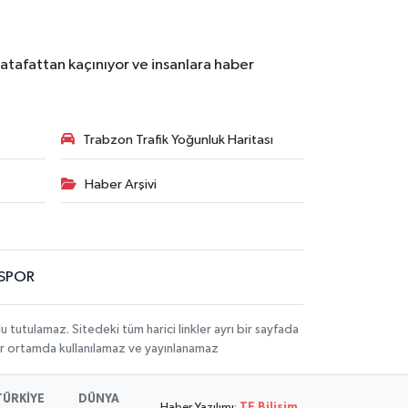
atafattan kaçınıyor ve insanlara haber
Trabzon Trafik Yoğunluk Haritası
Haber Arşivi
SPOR
utulamaz. Sitedeki tüm harici linkler ayrı bir sayfada
 bir ortamda kullanılamaz ve yayınlanamaz
TÜRKİYE
DÜNYA
Haber Yazılımı:
TE Bilişim