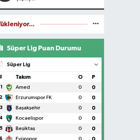
ükleniyor...
Süper Lig Puan Durumu
Süper Lig
#
Takım
O
P
1
Amed
0
0
2
Erzurumspor FK
0
0
3
Başakşehir
0
0
4
Kocaelispor
0
0
5
Beşiktaş
0
0
6
Eyüpspor
0
0