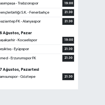
asımpaşa - Trabzonspor
19:00
ençlerbirliği S.K. - Fenerbahçe
21:30
aziantep FK - Alanyaspor
21:30
6 Ağustos, Pazar
aşakşehir - Kocaelispor
19:00
eşiktaş - Eyüpspor
21:30
med - Erzurumspor FK
21:30
7 Ağustos, Pazartesi
amsunspor - Göztepe
21:30