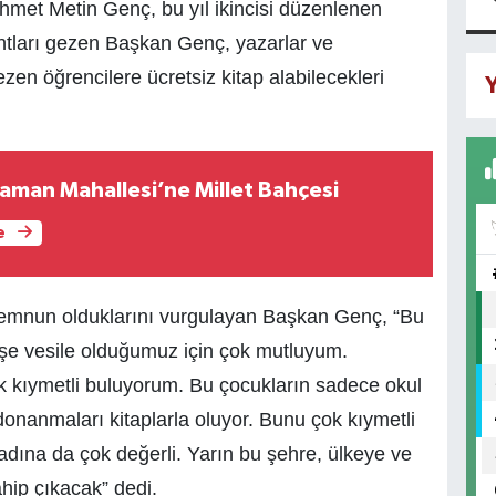
met Metin Genç, bu yıl ikincisi düzenlenen
tantları gezen Başkan Genç, yazarlar ve
ezen öğrencilere ücretsiz kitap alabilecekleri
Y
man Mahallesi’ne Millet Bahçesi
e
 memnun olduklarını vurgulayan Başkan Genç, “Bu
u işe vesile olduğumuz için çok mutluyum.
ok kıymetli buluyorum. Bu çocukların sadece okul
donanmaları kitaplarla oluyor. Bunu çok kıymetli
adına da çok değerli. Yarın bu şehre, ülkeye ve
hip çıkacak” dedi.