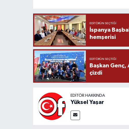
EDITÖRÜN SEÇTIĞI
İspanya Başba
hemşerisi
EDITÖRÜN SEÇTIĞI
Başkan Genç, 
çizdi
EDITÖR HAKKINDA
Yüksel Yaşar