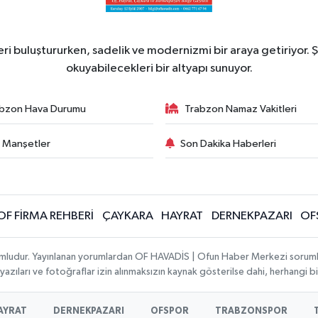
ri buluştururken, sadelik ve modernizmi bir araya getiriyor. Ş
okuyabilecekleri bir altyapı sunuyor.
bzon Hava Durumu
Trabzon Namaz Vakitleri
 Manşetler
Son Dakika Haberleri
OF FİRMA REHBERİ
ÇAYKARA
HAYRAT
DERNEKPAZARI
OF
umludur. Yayınlanan yorumlardan OF HAVADİS | Ofun Haber Merkezi sorumlu t
 yazıları ve fotoğraflar izin alınmaksızın kaynak gösterilse dahi, herhangi
AYRAT
DERNEKPAZARI
OFSPOR
TRABZONSPOR