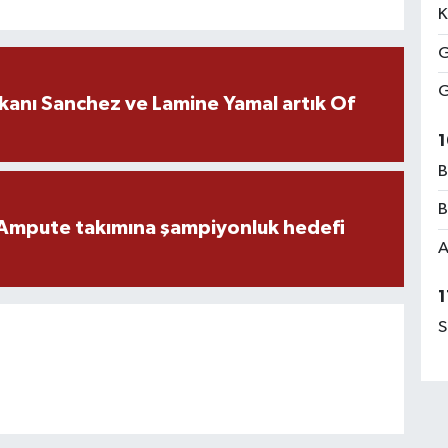
K
G
G
kanı Sanchez ve Lamine Yamal artık Of
1
B
B
Ampute takımına şampiyonluk hedefi
A
1
S