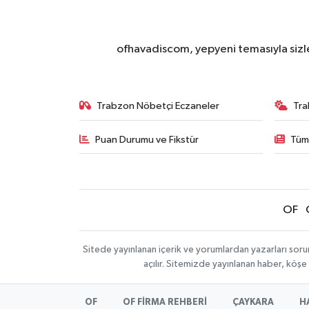
ofhavadiscom, yepyeni temasıyla sizle
Trabzon Nöbetçi Eczaneler
Tra
Puan Durumu ve Fikstür
Tüm
OF
Sitede yayınlanan içerik ve yorumlardan yazarları sor
açılır. Sitemizde yayınlanan haber, köşe
OF
OF FİRMA REHBERİ
ÇAYKARA
H