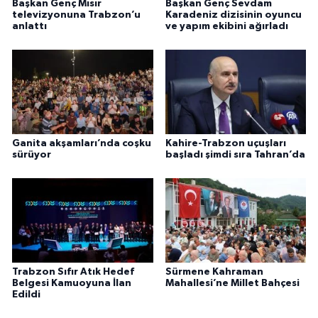
Başkan Genç Mısır
Başkan Genç Sevdam
televizyonuna Trabzon’u
Karadeniz dizisinin oyuncu
anlattı
ve yapım ekibini ağırladı
Ganita akşamları’nda coşku
Kahire-Trabzon uçuşları
sürüyor
başladı şimdi sıra Tahran’da
Trabzon Sıfır Atık Hedef
Sürmene Kahraman
Belgesi Kamuoyuna İlan
Mahallesi’ne Millet Bahçesi
Edildi