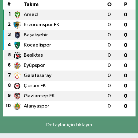
#
Takım
O
P
1
Amed
0
0
2
Erzurumspor FK
0
0
3
Başakşehir
0
0
4
Kocaelispor
0
0
5
Beşiktaş
0
0
6
Eyüpspor
0
0
7
Galatasaray
0
0
8
Çorum FK
0
0
9
Gaziantep FK
0
0
10
Alanyaspor
0
0
Detaylar için tıklayın