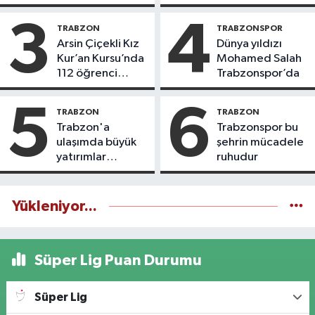
3
4
TRABZON
TRABZONSPOR
Arsin Çiçekli Kız
Dünya yıldızı
Kur’an Kursu’nda
Mohamed Salah
112 öğrenci
Trabzonspor’da
icazet aldı
5
6
TRABZON
TRABZON
Trabzon'a
Trabzonspor bu
ulaşımda büyük
şehrin mücadele
yatırımlar
ruhudur
yapılıyor
Yükleniyor...
Süper Lig Puan Durumu
Süper Lig