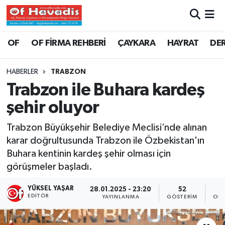
Trabzon Nöbetçi Eczaneler
OF
OF FİRMA REHBERİ
ÇAYKARA
HAYRAT
DE
Trabzon Hava Durumu
HABERLER
TRABZON
Trabzon ile Buhara kardeş
Trabzon Namaz Vakitleri
şehir oluyor
Trabzon Trafik Yoğunluk Haritası
Trabzon Büyükşehir Belediye Meclisi’nde alınan
karar doğrultusunda Trabzon ile Özbekistan'ın
Süper Lig Puan Durumu ve Fikstür
Buhara kentinin kardeş şehir olması için
görüşmeler başladı.
Tüm Manşetler
YÜKSEL YAŞAR
28.01.2025 - 23:20
52
Son Dakika Haberleri
EDITÖR
YAYINLANMA
GÖSTERIM
OKU
Haber Arşivi