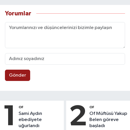
Yorumlar
Gönder
1
2
OF
OF
Sami Aydın
Of Müftüsü Yakup
ebediyete
Belen göreve
uğurlandı
başladı