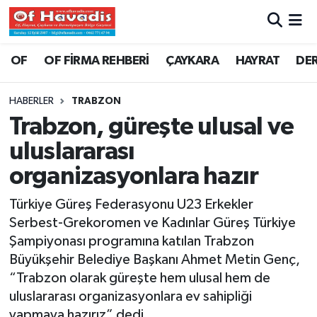
Trabzon Nöbetçi Eczaneler
OF
OF FİRMA REHBERİ
ÇAYKARA
HAYRAT
DE
Trabzon Hava Durumu
HABERLER
TRABZON
Trabzon, güreşte ulusal ve
Trabzon Namaz Vakitleri
uluslararası
Trabzon Trafik Yoğunluk Haritası
organizasyonlara hazır
Süper Lig Puan Durumu ve Fikstür
Türkiye Güreş Federasyonu U23 Erkekler
Serbest-Grekoromen ve Kadınlar Güreş Türkiye
Tüm Manşetler
Şampiyonası programına katılan Trabzon
Büyükşehir Belediye Başkanı Ahmet Metin Genç,
Son Dakika Haberleri
“Trabzon olarak güreşte hem ulusal hem de
uluslararası organizasyonlara ev sahipliği
Haber Arşivi
yapmaya hazırız” dedi.