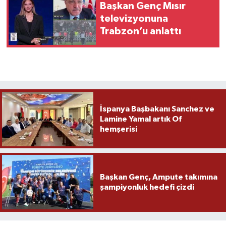
Başkan Genç Mısır
televizyonuna
Trabzon’u anlattı
İspanya Başbakanı Sanchez ve
Lamine Yamal artık Of
hemşerisi
Başkan Genç, Ampute takımına
şampiyonluk hedefi çizdi