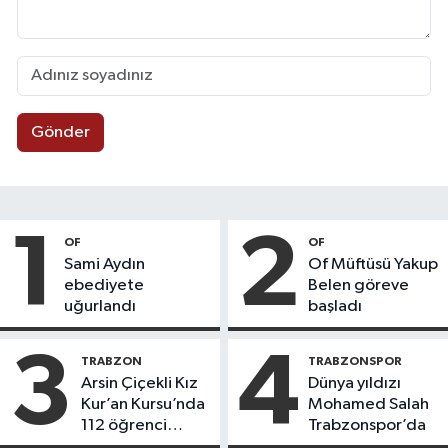
Gönder
1
2
OF
OF
Sami Aydın
Of Müftüsü Yakup
ebediyete
Belen göreve
uğurlandı
başladı
3
4
TRABZON
TRABZONSPOR
Arsin Çiçekli Kız
Dünya yıldızı
Kur’an Kursu’nda
Mohamed Salah
112 öğrenci
Trabzonspor’da
icazet aldı