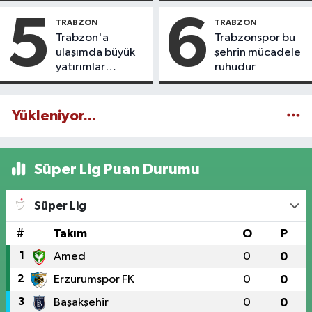
5
6
TRABZON
TRABZON
Trabzon'a
Trabzonspor bu
ulaşımda büyük
şehrin mücadele
yatırımlar
ruhudur
yapılıyor
Yükleniyor...
Süper Lig Puan Durumu
Süper Lig
#
Takım
O
P
1
Amed
0
0
2
Erzurumspor FK
0
0
3
Başakşehir
0
0