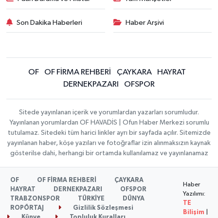
Son Dakika Haberleri
Haber Arşivi
OF
OF FİRMA REHBERİ
ÇAYKARA
HAYRAT
DERNEKPAZARI
OFSPOR
Sitede yayınlanan içerik ve yorumlardan yazarları sorumludur.
Yayınlanan yorumlardan OF HAVADİS | Ofun Haber Merkezi sorumlu
tutulamaz. Sitedeki tüm harici linkler ayrı bir sayfada açılır. Sitemizde
yayınlanan haber, köşe yazıları ve fotoğraflar izin alınmaksızın kaynak
gösterilse dahi, herhangi bir ortamda kullanılamaz ve yayınlanamaz
OF
OF FİRMA REHBERİ
ÇAYKARA
Haber
HAYRAT
DERNEKPAZARI
OFSPOR
Yazılımı:
TRABZONSPOR
TÜRKİYE
DÜNYA
TE
ROPÖRTAJ
Gizlilik Sözleşmesi
Bilişim
|
Künye
Topluluk Kuralları