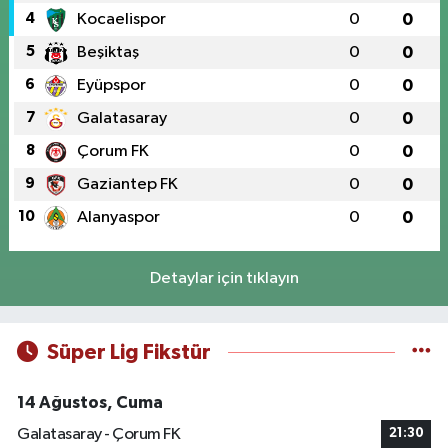
4
Kocaelispor
0
0
5
Beşiktaş
0
0
6
Eyüpspor
0
0
7
Galatasaray
0
0
8
Çorum FK
0
0
9
Gaziantep FK
0
0
10
Alanyaspor
0
0
Detaylar için tıklayın
Süper Lig Fikstür
14 Ağustos, Cuma
Galatasaray - Çorum FK
21:30