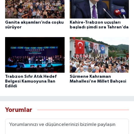
Ganita akşamları’nda coşku
Kahire-Trabzon uçuşları
sürüyor
başladı şimdi sıra Tahran’da
Trabzon Sıfır Atık Hedef
Sürmene Kahraman
Belgesi Kamuoyuna İlan
Mahallesi’ne Millet Bahçesi
Edildi
Yorumlar