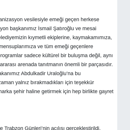
anizasyon vesilesiyle emeği geçen herkese
syon başkanımız İsmail Şatıroğlu ve mesai
belediyemizin kıymetli ekiplerine, kaymakamımıza,
n mensuplarımıza ve tüm emeği geçenlere
ogramlar sadece kültürel bir buluşma değil, aynı
rarası arenada tanıtmanın önemli bir parçasıdır.
 bakanımız Abdulkadir Uraloğlu’na bu
r zaman yalnız bırakmadıkları için teşekkür
marka şehir haline getirmek için hep birlikte gayret
Trabzon Günleri’nin açılışı gerçekleştirildi.