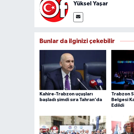
Yüksel Yaşar
Bunlar da ilginizi çekebilir
Kahire-Trabzon uçuşları
Trabzon Sı
başladı şimdi sıra Tahran’da
Belgesi K
Edildi