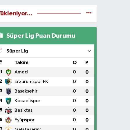
ükleniyor...
Süper Lig Puan Durumu
Süper Lig
#
Takım
O
P
1
Amed
0
0
2
Erzurumspor FK
0
0
3
Başakşehir
0
0
4
Kocaelispor
0
0
5
Beşiktaş
0
0
6
Eyüpspor
0
0
7
Galatasaray
0
0