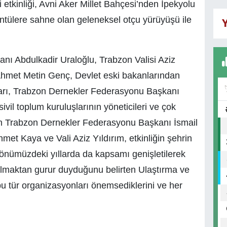
i etkinliği, Avni Aker Millet Bahçesi’nden İpekyolu
üntülere sahne olan geleneksel otçu yürüyüşü ile
Y
kanı Abdulkadir Uraloğlu, Trabzon Valisi Aziz
Ahmet Metin Genç, Devlet eski bakanlarından
ları, Trabzon Dernekler Federasyonu Başkanı
 sivil toplum kuruluşlarının yöneticileri ve çok
şan Trabzon Dernekler Federasyonu Başkanı İsmail
met Kaya ve Vali Aziz Yıldırım, etkinliğin şehrin
, önümüzdeki yıllarda da kapsamı genişletilerek
olmaktan gurur duyduğunu belirten Ulaştırma ve
u tür organizasyonları önemsediklerini ve her