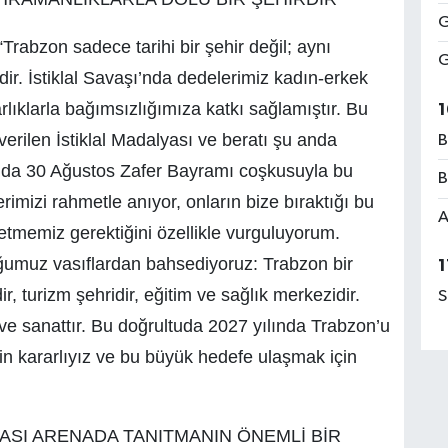
G
Trabzon sadece tarihi bir şehir değil; aynı
G
ir. İstiklal Savaşı’nda dedelerimiz kadın-erkek
ıklarla bağımsızlığımıza katkı sağlamıştır. Bu
1
rilen İstiklal Madalyası ve beratı şu anda
B
n da 30 Ağustos Zafer Bayramı coşkusuyla bu
B
imizi rahmetle anıyor, onların bize bıraktığı bu
A
 etmemiz gerektiğini özellikle vurguluyorum.
umuz vasıflardan bahsediyoruz: Trabzon bir
1
dir, turizm şehridir, eğitim ve sağlık merkezidir.
S
ve sanattır. Bu doğrultuda 2027 yılında Trabzon’u
n kararlıyız ve bu büyük hedefe ulaşmak için
SI ARENADA TANITMANIN ÖNEMLİ BİR