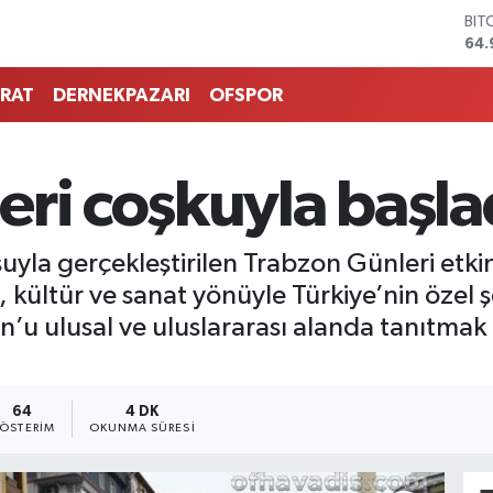
64.
DO
47,
EU
55,
RAT
DERNEKPAZARI
OFSPOR
STE
64,
GRA
666
ri coşkuyla başla
BİS
13.
uyla gerçekleştirilen Trabzon Günleri etkin
kültür ve sanat yönüyle Türkiye’nin özel ş
on’u ulusal ve uluslararası alanda tanıtm
64
4 DK
ÖSTERIM
OKUNMA SÜRESI