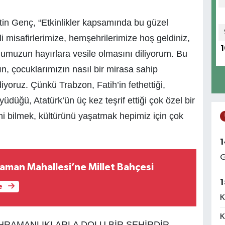
n Genç, “Etkinlikler kapsamında bu güzel
 misafirlerimize, hemşehrilerimize hoş geldiniz,
1
numuzun hayırlara vesile olmasını diliyorum. Bu
ın, çocuklarımızın nasıl bir mirasa sahip
diyoruz. Çünkü Trabzon, Fatih’in fethettiği,
düğü, Atatürk’ün üç kez teşrif ettiği çok özel bir
ni bilmek, kültürünü yaşatmak hepimiz için çok
1
G
man Mahallesi’ne Millet Bahçesi
1
e
K
K
HRAMANLIKLARLA DOLU BİR ŞEHİRDİR