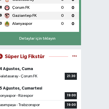
8
Çorum FK
0
0
9
Gaziantep FK
0
0
0
Alanyaspor
0
0
Detaylar için tıklayın
Süper Lig Fikstür
4 Ağustos, Cuma
alatasaray - Çorum FK
21:30
5 Ağustos, Cumartesi
onyaspor - Rizespor
19:00
asımpaşa - Trabzonspor
19:00