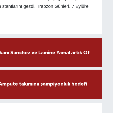
stantlarını gezdi. Trabzon Günleri, 7 Eylül'e
kanı Sanchez ve Lamine Yamal artık Of
Ampute takımına şampiyonluk hedefi