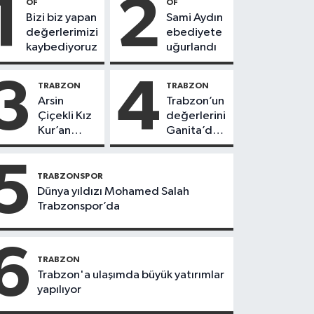
1
2
OF
OF
Bizi biz yapan
Sami Aydın
değerlerimizi
ebediyete
kaybediyoruz
uğurlandı
3
4
TRABZON
TRABZON
Arsin
Trabzon’un
Çiçekli Kız
değerlerini
Kur’an
Ganita’da
Kursu’nda
yaşatıyoruz
112 öğrenci
5
icazet aldı
TRABZONSPOR
Dünya yıldızı Mohamed Salah
Trabzonspor’da
6
TRABZON
Trabzon'a ulaşımda büyük yatırımlar
yapılıyor