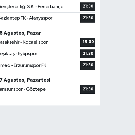
ençlerbirliği S.K. - Fenerbahçe
21:30
aziantep FK - Alanyaspor
21:30
6 Ağustos, Pazar
aşakşehir - Kocaelispor
19:00
eşiktaş - Eyüpspor
21:30
med - Erzurumspor FK
21:30
7 Ağustos, Pazartesi
amsunspor - Göztepe
21:30