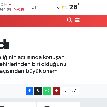
944,08
%-0.18
°
LAR
26
Of
7436
%0.18
RO
2510
%0.32
RLİN
4811
%0.38
M ALTIN
0.55
%0.03
dı
T100
779
%-14
liğinin açılışında konuşan
ehirlerinden biri olduğunu
ak açısından büyük önem
-
+
A
A