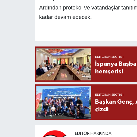
Ardından protokol ve vatandaşlar tanıtım 
kadar devam edecek.
EDITÖRÜN SEÇTIĞI
İspanya Başba
hemşerisi
EDITÖRÜN SEÇTIĞI
Başkan Genç, 
çizdi
EDITÖR HAKKINDA