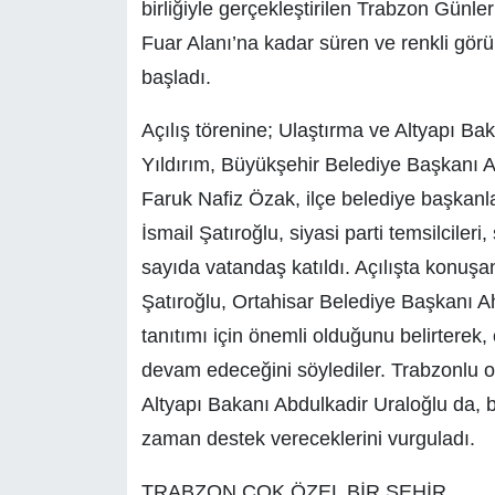
birliğiyle gerçekleştirilen Trabzon Günler
Fuar Alanı’na kadar süren ve renkli gör
başladı.
Açılış törenine; Ulaştırma ve Altyapı Ba
Yıldırım, Büyükşehir Belediye Başkanı 
Faruk Nafiz Özak, ilçe belediye başkan
İsmail Şatıroğlu, siyasi parti temsilcileri,
sayıda vatandaş katıldı. Açılışta konu
Şatıroğlu, Ortahisar Belediye Başkanı Ah
tanıtımı için önemli olduğunu belirterek
devam edeceğini söylediler. Trabzonlu 
Altyapı Bakanı Abdulkadir Uraloğlu da, b
zaman destek vereceklerini vurguladı.
TRABZON ÇOK ÖZEL BİR ŞEHİR