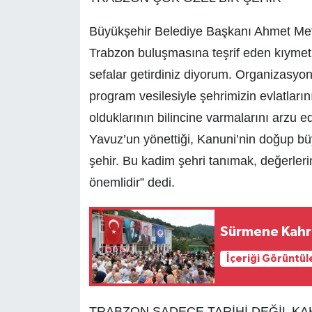
Büyükşehir Belediye Başkanı Ahmet Meti
Trabzon buluşmasına teşrif eden kıymetli
sefalar getirdiniz diyorum. Organizasyo
program vesilesiyle şehrimizin evlatların
olduklarının bilincine varmalarını arzu e
Yavuz’un yönettiği, Kanuni’nin doğup büyü
şehir. Bu kadim şehri tanımak, değerleri
önemlidir” dedi.
Sürmene Kahra
İçeriği Görüntül
TRABZON SADECE TARİHİ DEĞİL KA