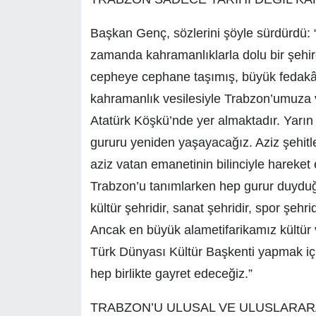
Başkan Genç, sözlerini şöyle sürdürdü: “
zamanda kahramanlıklarla dolu bir şehird
cepheye cephane taşımış, büyük fedakârl
kahramanlık vesilesiyle Trabzon’umuza ve
Atatürk Köşkü’nde yer almaktadır. Yarı
gururu yeniden yaşayacağız. Aziz şehitler
aziz vatan emanetinin bilinciyle hareket
Trabzon’u tanımlarken hep gurur duyduğ
kültür şehridir, sanat şehridir, spor şehri
Ancak en büyük alametifarikamız kültür 
Türk Dünyası Kültür Başkenti yapmak içi
hep birlikte gayret edeceğiz.”
TRABZON’U ULUSAL VE ULUSLARARA