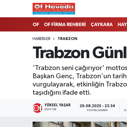
Trabzon Nöbetçi Eczaneler
OF
OF FİRMA REHBERİ
ÇAYKARA
HAY
Trabzon Hava Durumu
HABERLER
TRABZON
Trabzon Günle
Trabzon Namaz Vakitleri
Trabzon Trafik Yoğunluk Haritası
'Trabzon seni çağırıyor' mottos
Başkan Genç, Trabzon’un tarih, 
Süper Lig Puan Durumu ve Fikstür
vurgulayarak, etkinliğin Trabz
taşıdığını ifade etti.
Tüm Manşetler
YÜKSEL YAŞAR
29.08.2025 - 23:34
Son Dakika Haberleri
EDITÖR
YAYINLANMA
G
Haber Arşivi