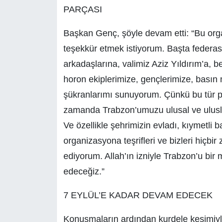
PARÇASI
Başkan Genç, şöyle devam etti: “Bu org
teşekkür etmek istiyorum. Başta federa
arkadaşlarına, valimiz Aziz Yıldırım’a, 
horon ekiplerimize, gençlerimize, bası
şükranlarımı sunuyorum. Çünkü bu tür pr
zamanda Trabzon’umuzu ulusal ve ulusla
Ve özellikle şehrimizin evladı, kıymetli
organizasyona teşrifleri ve bizleri hiçbi
ediyorum. Allah’ın izniyle Trabzon’u bir 
edeceğiz.”
7 EYLÜL’E KADAR DEVAM EDECEK
Konuşmaların ardından kurdele kesimiyle 