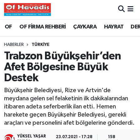
Trabzon Nöbetçi Eczaneler
OF
OF FİRMA REHBERİ
ÇAYKARA
HAYRAT
DE
Trabzon Hava Durumu
HABERLER
TÜRKİYE
Trabzon Büyükşehir’den
Trabzon Namaz Vakitleri
Afet Bölgesine Büyük
Trabzon Trafik Yoğunluk Haritası
Destek
Süper Lig Puan Durumu ve Fikstür
Büyükşehir Belediyesi, Rize ve Artvin'de
meydana gelen sel felaketinin ilk dakikalarından
Tüm Manşetler
itibaren adeta seferberlik ilan etti. Hemen
harekete geçen Büyükşehir Belediyesi, gerekli
Son Dakika Haberleri
araçları ve personelini afet bölgelerine gönderdi.
Haber Arşivi
YÜKSEL YAŞAR
23.07.2021 - 17:28
158