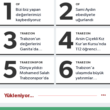
1
2
OF
OF
Bizi biz yapan
Sami Aydın
değerlerimizi
ebediyete
kaybediyoruz
uğurlandı
3
4
TRABZON
TRABZON
Trabzon’un
Arsin Çiçekli Kız
değerlerini
Kur’an Kursu’nda
Ganita’da
112 öğrenci
yaşatıyoruz
icazet aldı
5
6
TRABZONSPOR
TRABZON
Dünya yıldızı
Trabzon'a
Mohamed Salah
ulaşımda büyük
Trabzonspor’da
yatırımlar
yapılıyor
Yükleniyor...