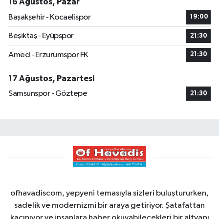
16 Ağustos, Pazar
Başakşehir - Kocaelispor
19:00
Beşiktaş - Eyüpspor
21:30
Amed - Erzurumspor FK
21:30
17 Ağustos, Pazartesi
Samsunspor - Göztepe
21:30
ofhavadiscom, yepyeni temasıyla sizleri buluştururken,
sadelik ve modernizmi bir araya getiriyor. Şatafattan
kaçınıyor ve insanlara haber okuyabilecekleri bir altyapı