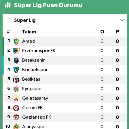
Süper Lig Puan Durumu
Süper Lig
#
Takım
O
P
1
Amed
0
0
2
Erzurumspor FK
0
0
3
Başakşehir
0
0
4
Kocaelispor
0
0
5
Beşiktaş
0
0
6
Eyüpspor
0
0
7
Galatasaray
0
0
8
Çorum FK
0
0
9
Gaziantep FK
0
0
10
Alanyaspor
0
0