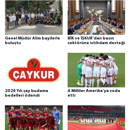
Genel Müdür Alim bayilerle
BİK ve İŞKUR’dan basın
buluştu
sektörüne istihdam desteği
2026 Yılı çay budama
A Milliler Amerika’ya veda
bedelleri ödendi
etti