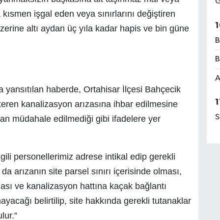
G
 kısmen işgal eden veya sınırlarını değiştiren
1
zerine altı aydan üç yıla kadar hapis ve bin güne
B
B
A
yansıtılan haberde, Ortahisar İlçesi Bahçecik
1
steren kanalizasyon arızasına ihbar edilmesine
S
an müdahale edilmediği gibi ifadelere yer
lgili personellerimiz adrese intikal edip gerekli
da arızanın site parsel sınırı içerisinde olması,
ması ve kanalizasyon hattına kaçak bağlantı
yacağı belirtilip, site hakkında gerekli tutanaklar
lur.”