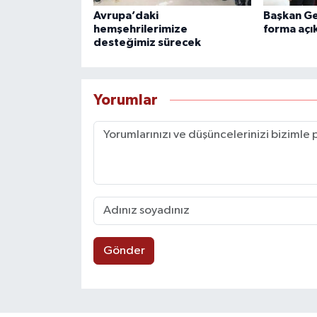
Avrupa’daki
Başkan Ge
hemşehrilerimize
forma açı
desteğimiz sürecek
Yorumlar
Gönder