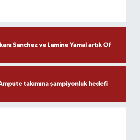
kanı Sanchez ve Lamine Yamal artık Of
Ampute takımına şampiyonluk hedefi