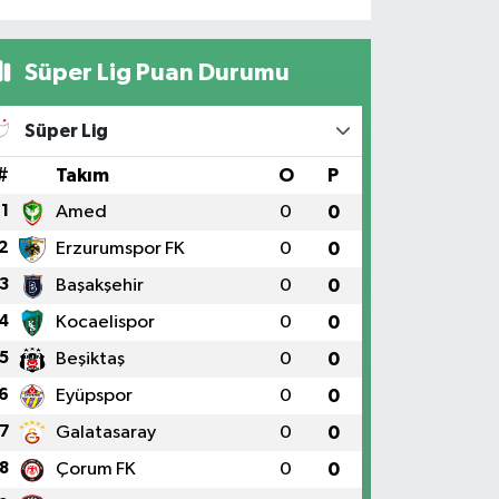
Süper Lig Puan Durumu
Süper Lig
#
Takım
O
P
1
Amed
0
0
2
Erzurumspor FK
0
0
3
Başakşehir
0
0
4
Kocaelispor
0
0
5
Beşiktaş
0
0
6
Eyüpspor
0
0
7
Galatasaray
0
0
8
Çorum FK
0
0