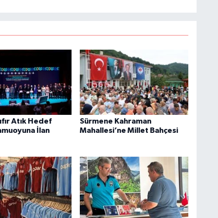
fır Atık Hedef
Sürmene Kahraman
amuoyuna İlan
Mahallesi’ne Millet Bahçesi