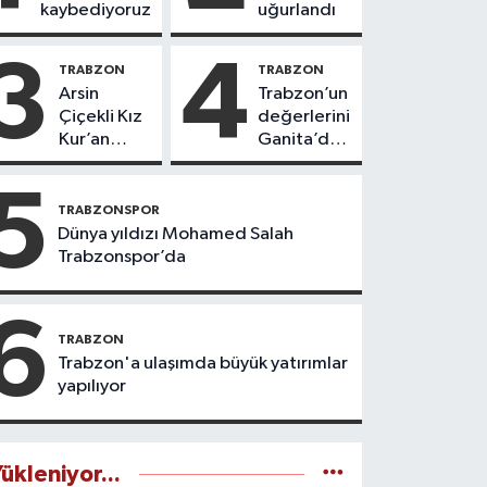
kaybediyoruz
uğurlandı
3
4
TRABZON
TRABZON
Arsin
Trabzon’un
Çiçekli Kız
değerlerini
Kur’an
Ganita’da
Kursu’nda
yaşatıyoruz
112 öğrenci
5
icazet aldı
TRABZONSPOR
Dünya yıldızı Mohamed Salah
Trabzonspor’da
6
TRABZON
Trabzon'a ulaşımda büyük yatırımlar
yapılıyor
ükleniyor...