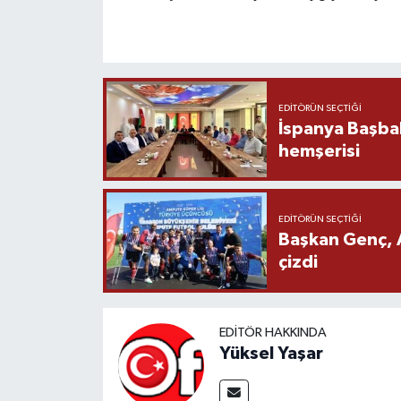
EDITÖRÜN SEÇTIĞI
İspanya Başba
hemşerisi
EDITÖRÜN SEÇTIĞI
Başkan Genç, 
çizdi
EDITÖR HAKKINDA
Yüksel Yaşar