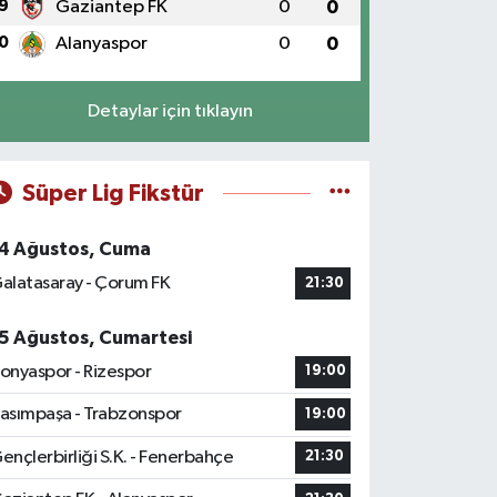
9
Gaziantep FK
0
0
0
Alanyaspor
0
0
Detaylar için tıklayın
Süper Lig Fikstür
4 Ağustos, Cuma
alatasaray - Çorum FK
21:30
5 Ağustos, Cumartesi
onyaspor - Rizespor
19:00
asımpaşa - Trabzonspor
19:00
ençlerbirliği S.K. - Fenerbahçe
21:30