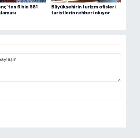
nç’ten 6 bin 661
Büyükşehirin turizm ofisleri
klaması
turistlerin rehberi oluyor