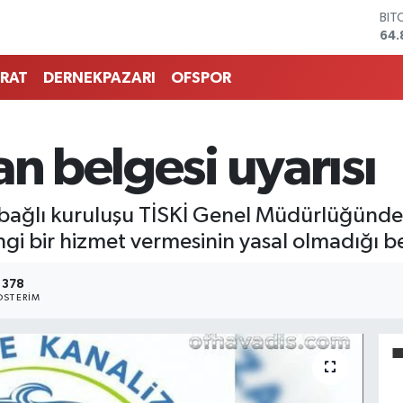
64.
DO
47,
EU
RAT
DERNEKPAZARI
OFSPOR
55,
STE
64,
GRA
an belgesi uyarısı
666
BİS
13.
 bağlı kuruluşu TİSKİ Genel Müdürlüğünde
gi bir hizmet vermesinin yasal olmadığı bel
378
STERIM