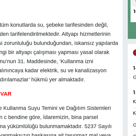
1
tüm konutlarda su, şebeke tarifesinden değil,
en tarifelendirilmektedir. Altyapı hizmetlerinin
i zorunluluğu bulunduğundan, iskansız yapılarda
ngi bir altyapı çalışması yapması yasal olarak
nu’nun 31. Maddesinde, ‘Kullanma izni
1
lınıncaya kadar elektrik, su ve kanalizasyon
G
dırılamazlar’ hükmü yer almaktadır.
1
 VAR
K
ve Kullanma Suyu Temini ve Dağıtım Sistemleri
K
 c bendine göre, İdaremizin, bina parsel
G
ışma yükümlülüğü bulunmamaktadır. 5237 Sayılı
yanmaksızın başkasına ait taşınmaz mal veya