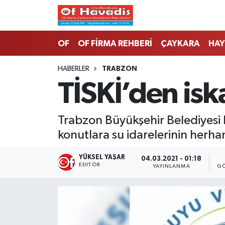
Trabzon Nöbetçi Eczaneler
OF
OF FİRMA REHBERİ
ÇAYKARA
HAY
Trabzon Hava Durumu
HABERLER
TRABZON
TİSKİ’den isk
Trabzon Namaz Vakitleri
Trabzon Trafik Yoğunluk Haritası
Trabzon Büyükşehir Belediyesi
konutlara su idarelerinin herhan
Süper Lig Puan Durumu ve Fikstür
YÜKSEL YAŞAR
04.03.2021 - 01:18
Tüm Manşetler
EDITÖR
YAYINLANMA
GÖ
Son Dakika Haberleri
Haber Arşivi