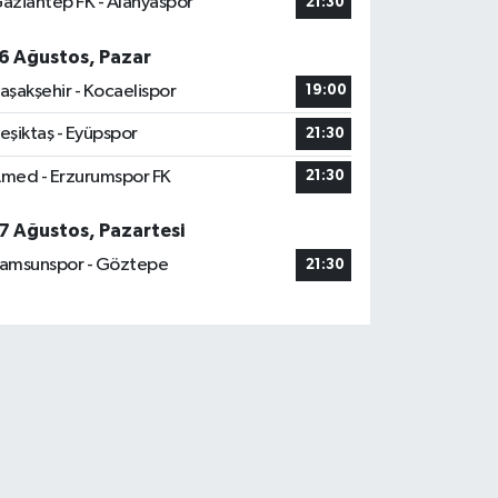
aziantep FK - Alanyaspor
21:30
6 Ağustos, Pazar
aşakşehir - Kocaelispor
19:00
eşiktaş - Eyüpspor
21:30
med - Erzurumspor FK
21:30
7 Ağustos, Pazartesi
amsunspor - Göztepe
21:30