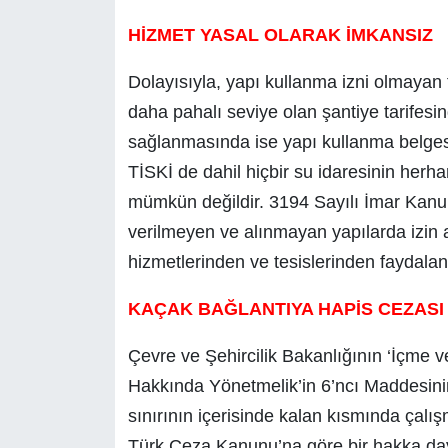
HİZMET YASAL OLARAK İMKANSIZ
Dolayısıyla, yapı kullanma izni olmayan 
daha pahalı seviye olan şantiye tarifesind
sağlanmasında ise yapı kullanma belges
TİSKİ de dahil hiçbir su idaresinin herha
mümkün değildir. 3194 Sayılı İmar Kanu
verilmeyen ve alınmayan yapılarda izin a
hizmetlerinden ve tesislerinden faydalan
KAÇAK BAĞLANTIYA HAPİS CEZASI
Çevre ve Şehircilik Bakanlığının ‘İçme 
Hakkında Yönetmelik’in 6’ncı Maddesinin
sınırının içerisinde kalan kısmında çal
Türk Ceza Kanunu’na göre bir hakka da