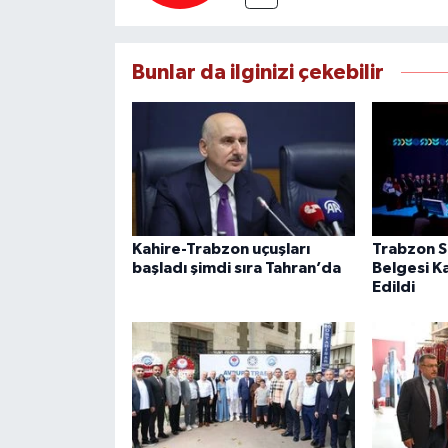
Bunlar da ilginizi çekebilir
Kahire-Trabzon uçuşları
Trabzon Sı
başladı şimdi sıra Tahran’da
Belgesi K
Edildi