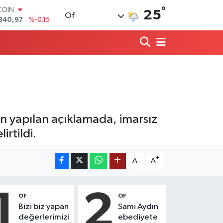
840,97
%-0.15
°
25
LAR
Of
7436
%0.18
RO
2510
%0.32
RLİN
4811
%0.38
M ALTIN
0.55
%0
T100
779
%-14
n yapılan açıklamada, imarsız
irtildi.
-
+
A
A
1
2
OF
OF
Bizi biz yapan
Sami Aydın
değerlerimizi
ebediyete