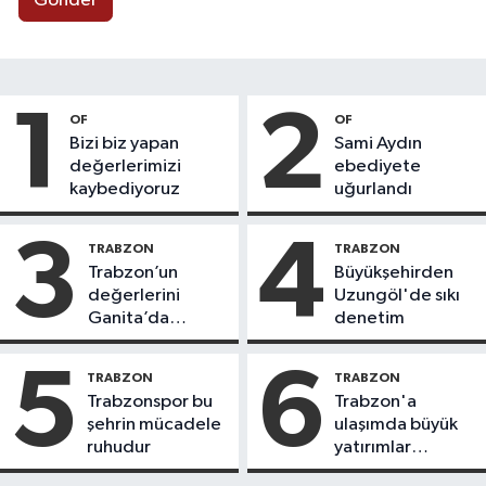
Gönder
1
2
OF
OF
Bizi biz yapan
Sami Aydın
değerlerimizi
ebediyete
kaybediyoruz
uğurlandı
3
4
TRABZON
TRABZON
Trabzon’un
Büyükşehirden
değerlerini
Uzungöl'de sıkı
Ganita’da
denetim
yaşatıyoruz
5
6
TRABZON
TRABZON
Trabzonspor bu
Trabzon'a
şehrin mücadele
ulaşımda büyük
ruhudur
yatırımlar
yapılıyor