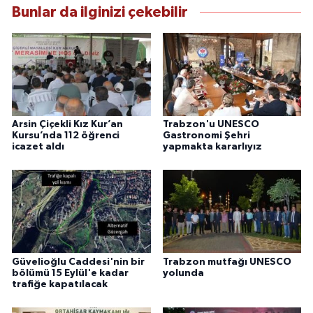
Bunlar da ilginizi çekebilir
Arsin Çiçekli Kız Kur’an
Trabzon'u UNESCO
Kursu’nda 112 öğrenci
Gastronomi Şehri
icazet aldı
yapmakta kararlıyız
Güvelioğlu Caddesi'nin bir
Trabzon mutfağı UNESCO
bölümü 15 Eylül'e kadar
yolunda
trafiğe kapatılacak