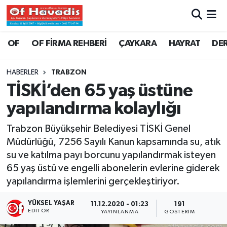
Trabzon Nöbetçi Eczaneler
OF
OF FİRMA REHBERİ
ÇAYKARA
HAYRAT
DE
Trabzon Hava Durumu
HABERLER
TRABZON
TİSKİ’den 65 yaş üstüne
Trabzon Namaz Vakitleri
yapılandırma kolaylığı
Trabzon Trafik Yoğunluk Haritası
Trabzon Büyükşehir Belediyesi TİSKİ Genel
Müdürlüğü, 7256 Sayılı Kanun kapsamında su, atık
Süper Lig Puan Durumu ve Fikstür
su ve katılma payı borcunu yapılandırmak isteyen
65 yaş üstü ve engelli abonelerin evlerine giderek
Tüm Manşetler
yapılandırma işlemlerini gerçekleştiriyor.
Son Dakika Haberleri
YÜKSEL YAŞAR
11.12.2020 - 01:23
191
EDITÖR
YAYINLANMA
GÖSTERIM
Haber Arşivi