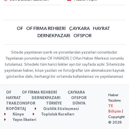
OF
OF FİRMA REHBERİ
ÇAYKARA
HAYRAT
DERNEKPAZARI
OFSPOR
Sitede yayınlanan içerik ve yorumlardan yazarları sorumludur.
Yayınlanan yorumlardan OF HAVADİS | Ofun Haber Merkezi sorumlu
tutulamaz. Sitedeki tüm harici linkler ayrı bir sayfada açılır. Sitemizde
yayınlanan haber, köşe yazıları ve fotoğraflar izin alınmaksızın kaynak
gösterilse dahi, herhangi bir ortamda kullanılamaz ve yayınlanamaz
OF
OF FİRMA REHBERİ
ÇAYKARA
Haber
HAYRAT
DERNEKPAZARI
OFSPOR
Yazılımı:
TRABZONSPOR
TÜRKİYE
DÜNYA
TE
ROPÖRTAJ
Gizlilik Sözleşmesi
Bilişim
|
Künye
Topluluk Kuralları
Copyright
Yayın İlkeleri
© 2026