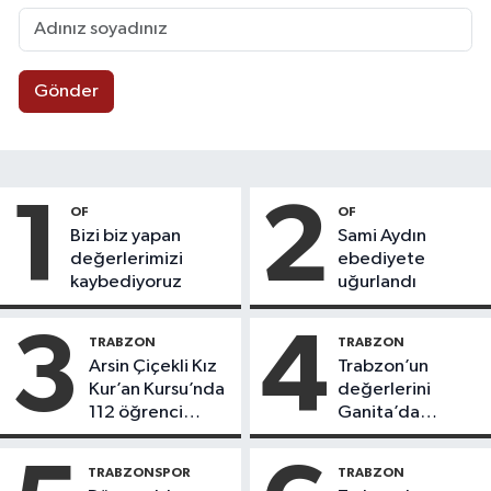
Gönder
1
2
OF
OF
Bizi biz yapan
Sami Aydın
değerlerimizi
ebediyete
kaybediyoruz
uğurlandı
3
4
TRABZON
TRABZON
Arsin Çiçekli Kız
Trabzon’un
Kur’an Kursu’nda
değerlerini
112 öğrenci
Ganita’da
icazet aldı
yaşatıyoruz
TRABZONSPOR
TRABZON