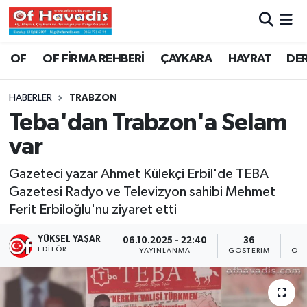
Trabzon Nöbetçi Eczaneler
OF
OF FİRMA REHBERİ
ÇAYKARA
HAYRAT
DE
Trabzon Hava Durumu
HABERLER
TRABZON
Teba'dan Trabzon'a Selam
Trabzon Namaz Vakitleri
var
Trabzon Trafik Yoğunluk Haritası
Gazeteci yazar Ahmet Külekçi Erbil'de TEBA
Gazetesi Radyo ve Televizyon sahibi Mehmet
Süper Lig Puan Durumu ve Fikstür
Ferit Erbiloğlu'nu ziyaret etti
Tüm Manşetler
YÜKSEL YAŞAR
06.10.2025 - 22:40
36
EDITÖR
YAYINLANMA
GÖSTERIM
OKU
Son Dakika Haberleri
Haber Arşivi