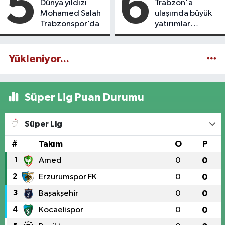
5
6
Dünya yıldızı
Trabzon'a
Mohamed Salah
ulaşımda büyük
Trabzonspor’da
yatırımlar
yapılıyor
Yükleniyor...
Süper Lig Puan Durumu
Süper Lig
#
Takım
O
P
1
Amed
0
0
2
Erzurumspor FK
0
0
3
Başakşehir
0
0
4
Kocaelispor
0
0