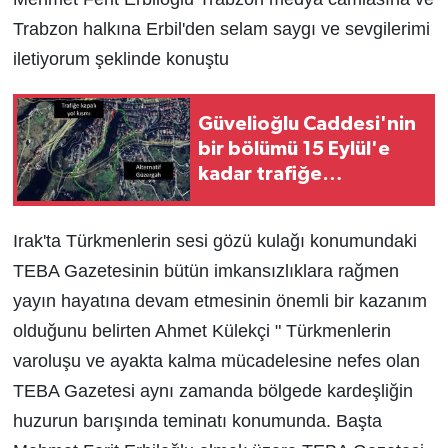
Trabzon halkına Erbil'den selam saygı ve sevgilerimi
iletiyorum şeklinde konuştu
Güvelioğlu Caddesi'nin
bir bölümü 15 Eylül'e
kadar trafiğe
kapatılacak
Irak'ta Türkmenlerin sesi gözü kulağı konumundaki
TEBA Gazetesinin bütün imkansızlıklara rağmen
yayın hayatına devam etmesinin önemli bir kazanım
olduğunu belirten Ahmet Külekçi " Türkmenlerin
varoluşu ve ayakta kalma mücadelesine nefes olan
TEBA Gazetesi aynı zamanda bölgede kardeşliğin
huzurun barışında teminatı konumunda. Başta