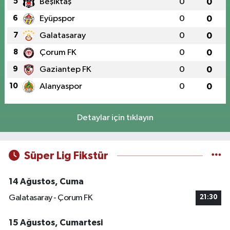
5
Beşiktaş
0
0
6
Eyüpspor
0
0
7
Galatasaray
0
0
8
Çorum FK
0
0
9
Gaziantep FK
0
0
10
Alanyaspor
0
0
Detaylar için tıklayın
Süper Lig Fikstür
14 Ağustos, Cuma
Galatasaray - Çorum FK
21:30
15 Ağustos, Cumartesi