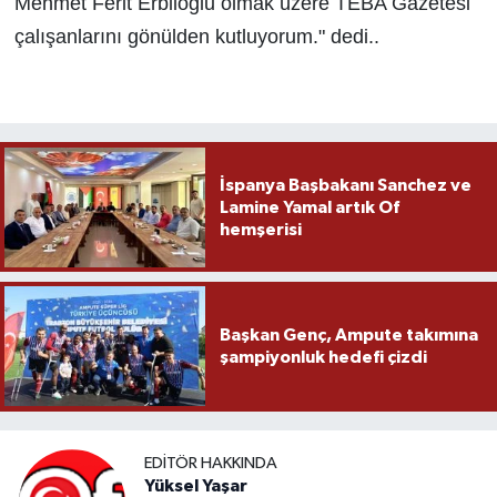
Mehmet Ferit Erbiloğlu olmak üzere TEBA Gazetesi
çalışanlarını gönülden kutluyorum." dedi..
İspanya Başbakanı Sanchez ve
Lamine Yamal artık Of
hemşerisi
Başkan Genç, Ampute takımına
şampiyonluk hedefi çizdi
EDITÖR HAKKINDA
Yüksel Yaşar