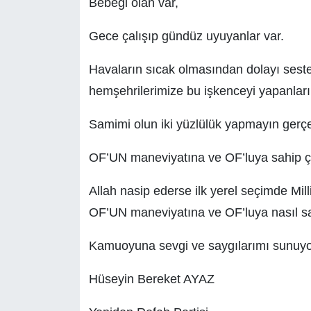
Bebeği olan var,
Gece çalışıp gündüz uyuyanlar var.
Havaların sıcak olmasından dolayı sest
hemşehrilerimize bu işkenceyi yapanları ş
Samimi olun iki yüzlülük yapmayın ger
OF’UN maneviyatına ve OF’luya sahip çı
Allah nasip ederse ilk yerel seçimde Mil
OF’UN maneviyatına ve OF’luya nasıl sah
Kamuoyuna sevgi ve saygılarımı sunuy
Hüseyin Bereket AYAZ