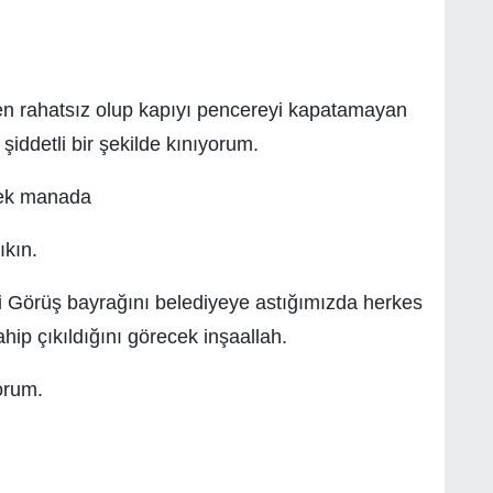
en rahatsız olup kapıyı pencereyi kapatamayan
iddetli bir şekilde kınıyorum.
çek manada
kın.
li Görüş bayrağını belediyeye astığımızda herkes
ip çıkıldığını görecek inşaallah.
orum.