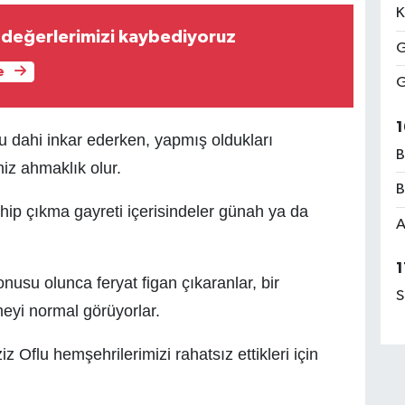
K
n değerlerimizi kaybediyoruz
G
e
G
1
 dahi inkar ederken, yapmış oldukları
B
iz ahmaklık olur.
B
ahip çıkma gayreti içerisindeler günah ya da
A
1
usu olunca feryat figan çıkaranlar, bir
S
yi normal görüyorlar.
iz Oflu hemşehrilerimizi rahatsız ettikleri için