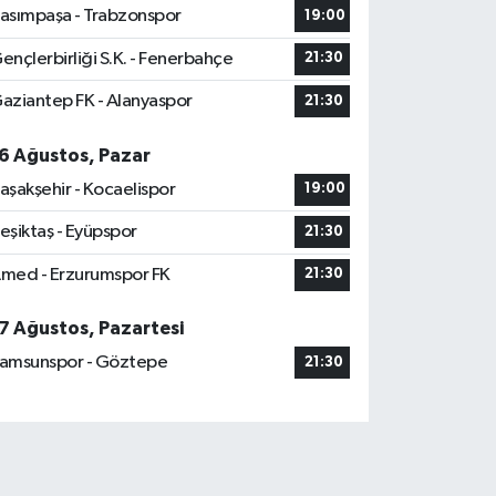
asımpaşa - Trabzonspor
19:00
ençlerbirliği S.K. - Fenerbahçe
21:30
aziantep FK - Alanyaspor
21:30
6 Ağustos, Pazar
aşakşehir - Kocaelispor
19:00
eşiktaş - Eyüpspor
21:30
med - Erzurumspor FK
21:30
7 Ağustos, Pazartesi
amsunspor - Göztepe
21:30