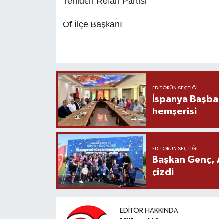
Yeniden Refah Partisi
Of İlçe Başkanı
EDITÖRÜN SEÇTIĞI
İspanya Başba
hemşerisi
EDITÖRÜN SEÇTIĞI
Başkan Genç, 
çizdi
EDITÖR HAKKINDA