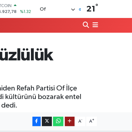
°
OLAR
21
Of
7,5894
%0.08
URO
5,0398
%-0.02
TERLİN
4,1581
%0.16
RAM ALTIN
527.85
%0.54
yüzlülük
İST100
3.703
%11
ITCOIN
4.927,78
%1.32
iden Refah Partisi Of İlçe
di kültürünü bozarak entel
 dedi.
-
+
A
A