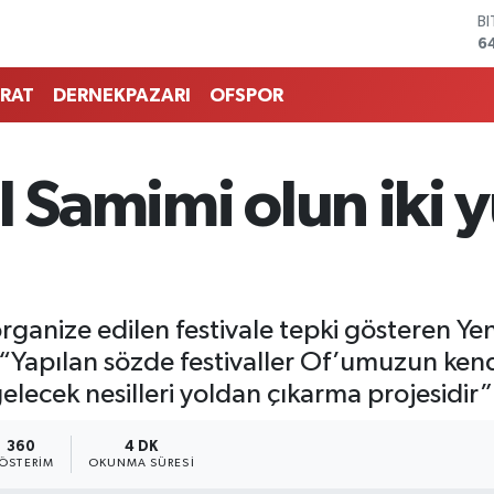
D
4
E
5
RAT
DERNEKPAZARI
OFSPOR
S
6
G
6
l Samimi olun iki 
B
1
B
6
rganize edilen festivale tepki gösteren Yen
“Yapılan sözde festivaller Of’umuzun ken
elecek nesilleri yoldan çıkarma projesidir”
360
4 DK
ÖSTERIM
OKUNMA SÜRESI