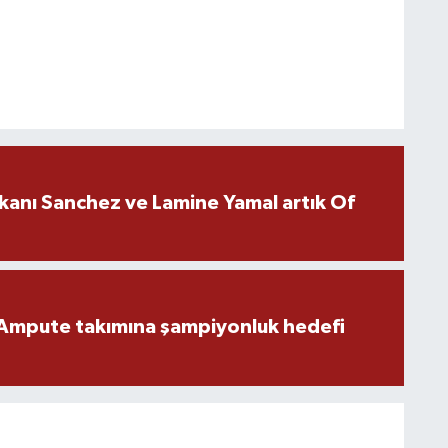
kanı Sanchez ve Lamine Yamal artık Of
Ampute takımına şampiyonluk hedefi