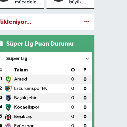
mücadele
büyük
ruhudur
yatırımlar
yapılıyor
ükleniyor...
Süper Lig Puan Durumu
Süper Lig
#
Takım
O
P
1
Amed
0
0
2
Erzurumspor FK
0
0
3
Başakşehir
0
0
4
Kocaelispor
0
0
5
Beşiktaş
0
0
6
Eyüpspor
0
0