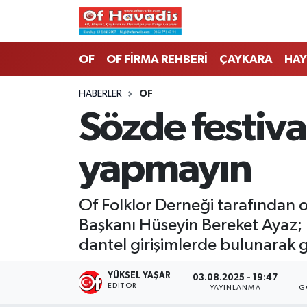
Trabzon Nöbetçi Eczaneler
OF
OF FİRMA REHBERİ
ÇAYKARA
HAY
Trabzon Hava Durumu
HABERLER
OF
Sözde festiva
Trabzon Namaz Vakitleri
yapmayın
Trabzon Trafik Yoğunluk Haritası
Süper Lig Puan Durumu ve Fikstür
Of Folklor Derneği tarafından o
Başkanı Hüseyin Bereket Ayaz; 
Tüm Manşetler
dantel girişimlerde bulunarak g
Son Dakika Haberleri
YÜKSEL YAŞAR
03.08.2025 - 19:47
EDITÖR
YAYINLANMA
G
Haber Arşivi