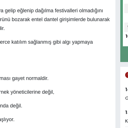
a gelip eğlenip dağılma festivalleri olmadığını
ünü bozarak entel dantel girişimlerde bulunarak
ir.
1
lerce katılım sağlanmış gibi algı yapmaya
arması gayet normaldir.
1
nek yöneticilerine değil,
G
nda değil.
1
şlıyor.
K