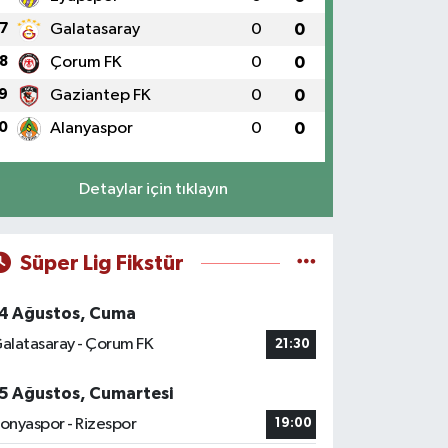
7
Galatasaray
0
0
8
Çorum FK
0
0
9
Gaziantep FK
0
0
0
Alanyaspor
0
0
Detaylar için tıklayın
Süper Lig Fikstür
4 Ağustos, Cuma
alatasaray - Çorum FK
21:30
5 Ağustos, Cumartesi
onyaspor - Rizespor
19:00