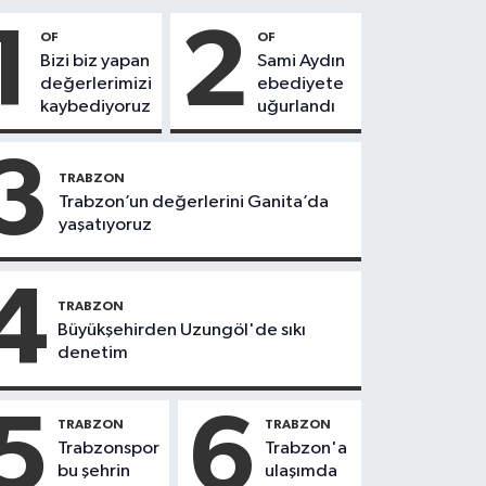
1
2
OF
OF
Bizi biz yapan
Sami Aydın
değerlerimizi
ebediyete
kaybediyoruz
uğurlandı
3
TRABZON
Trabzon’un değerlerini Ganita’da
yaşatıyoruz
4
TRABZON
Büyükşehirden Uzungöl'de sıkı
denetim
5
6
TRABZON
TRABZON
Trabzonspor
Trabzon'a
bu şehrin
ulaşımda