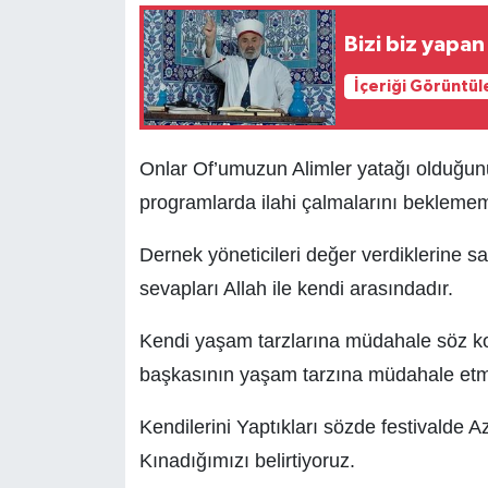
Bizi biz yapa
İçeriği Görüntül
Onlar Of’umuzun Alimler yatağı olduğunu
programlarda ilahi çalmalarını beklemem
Dernek yöneticileri değer verdiklerine s
sevapları Allah ile kendi arasındadır.
Kendi yaşam tarzlarına müdahale söz kon
başkasının yaşam tarzına müdahale etme
Kendilerini Yaptıkları sözde festivalde Az
Kınadığımızı belirtiyoruz.