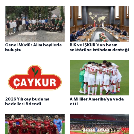
Genel Müdür Alim bayilerle
BİK ve İŞKUR’dan basın
buluştu
sektörüne istihdam desteği
2026 Yılı çay budama
A Milliler Amerika’ya veda
bedelleri ödendi
etti