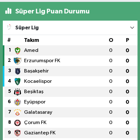
Süper Lig Puan Durumu
Süper Lig
#
Takım
O
P
1
Amed
0
0
2
Erzurumspor FK
0
0
3
Başakşehir
0
0
4
Kocaelispor
0
0
5
Beşiktaş
0
0
6
Eyüpspor
0
0
7
Galatasaray
0
0
8
Çorum FK
0
0
9
Gaziantep FK
0
0