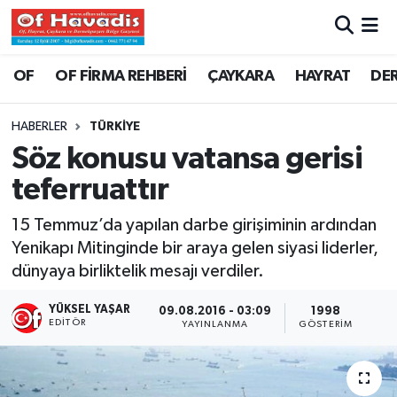
Trabzon Nöbetçi Eczaneler
OF
OF FİRMA REHBERİ
ÇAYKARA
HAYRAT
DE
Trabzon Hava Durumu
HABERLER
TÜRKİYE
Söz konusu vatansa gerisi
Trabzon Namaz Vakitleri
teferruattır
Trabzon Trafik Yoğunluk Haritası
15 Temmuz’da yapılan darbe girişiminin ardından
Yenikapı Mitinginde bir araya gelen siyasi liderler,
Süper Lig Puan Durumu ve Fikstür
dünyaya birliktelik mesajı verdiler.
Tüm Manşetler
YÜKSEL YAŞAR
09.08.2016 - 03:09
1998
EDITÖR
YAYINLANMA
GÖSTERIM
Son Dakika Haberleri
Haber Arşivi