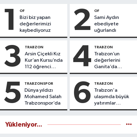
1
2
OF
OF
Bizi biz yapan
Sami Aydın
değerlerimizi
ebediyete
kaybediyoruz
uğurlandı
3
4
TRABZON
TRABZON
Arsin Çiçekli Kız
Trabzon’un
Kur’an Kursu’nda
değerlerini
112 öğrenci
Ganita’da
icazet aldı
yaşatıyoruz
5
6
TRABZONSPOR
TRABZON
Dünya yıldızı
Trabzon'a
Mohamed Salah
ulaşımda büyük
Trabzonspor’da
yatırımlar
yapılıyor
Yükleniyor...