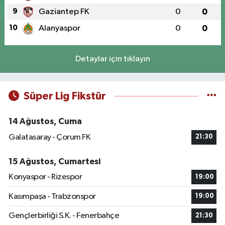
9
Gaziantep FK
0
0
10
Alanyaspor
0
0
Detaylar için tıklayın
Süper Lig Fikstür
14 Ağustos, Cuma
Galatasaray - Çorum FK
21:30
15 Ağustos, Cumartesi
Konyaspor - Rizespor
19:00
Kasımpaşa - Trabzonspor
19:00
Gençlerbirliği S.K. - Fenerbahçe
21:30