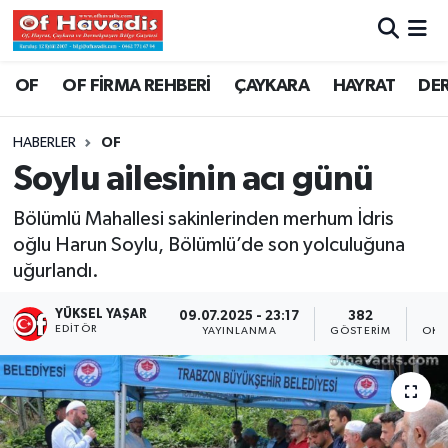
Trabzon Nöbetçi Eczaneler
OF
OF FİRMA REHBERİ
ÇAYKARA
HAYRAT
DE
Trabzon Hava Durumu
HABERLER
OF
Soylu ailesinin acı günü
Trabzon Namaz Vakitleri
Bölümlü Mahallesi sakinlerinden merhum İdris
Trabzon Trafik Yoğunluk Haritası
oğlu Harun Soylu, Bölümlü’de son yolculuğuna
uğurlandı.
Süper Lig Puan Durumu ve Fikstür
YÜKSEL YAŞAR
09.07.2025 - 23:17
382
Tüm Manşetler
EDITÖR
YAYINLANMA
GÖSTERIM
OKU
Son Dakika Haberleri
Haber Arşivi