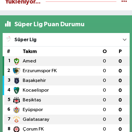
Yükleniyor...
Süper Lig Puan Durumu
Süper Lig
#
Takım
O
P
1
Amed
0
0
2
Erzurumspor FK
0
0
3
Başakşehir
0
0
4
Kocaelispor
0
0
5
Beşiktaş
0
0
6
Eyüpspor
0
0
7
Galatasaray
0
0
8
Çorum FK
0
0