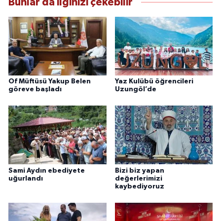
Bunlar da ilginizi çekebilir
Of Müftüsü Yakup Belen
Yaz Kulübü öğrencileri
göreve başladı
Uzungöl’de
Sami Aydın ebediyete
Bizi biz yapan
uğurlandı
değerlerimizi
kaybediyoruz