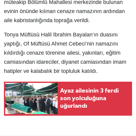
müteakip Bölümlü Mahallesi merkezinde bulunan
evinin önünde kılınan cenaze namazının ardından
aile kabristanlığında toprağa verildi.
Tonya Müftüsü Halil İbrahim Bayalan’ın duasını
yaptığı, Of Müftüsü Ahmet Cebeci’nin namazını
kıldırdığı cenaze törenine ailesi, yakınları, eğitim
camiasından idareciler, diyanet camiasından imam
hatipler ve kalabalık bir topluluk katıldı.
Ayaz ailesinin 3 ferdi
son yolculuğuna
uğurlandı