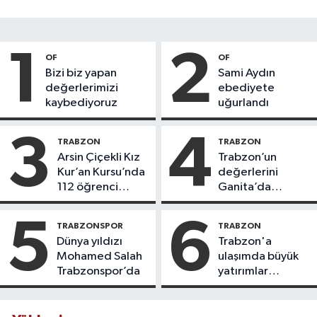
1
2
OF
OF
Bizi biz yapan
Sami Aydın
değerlerimizi
ebediyete
kaybediyoruz
uğurlandı
3
4
TRABZON
TRABZON
Arsin Çiçekli Kız
Trabzon’un
Kur’an Kursu’nda
değerlerini
112 öğrenci
Ganita’da
icazet aldı
yaşatıyoruz
5
6
TRABZONSPOR
TRABZON
Dünya yıldızı
Trabzon'a
Mohamed Salah
ulaşımda büyük
Trabzonspor’da
yatırımlar
yapılıyor