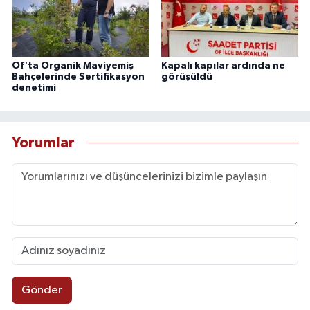
Of'ta Organik Maviyemiş
Kapalı kapılar ardında ne
Bahçelerinde Sertifikasyon
görüşüldü
denetimi
Yorumlar
Gönder