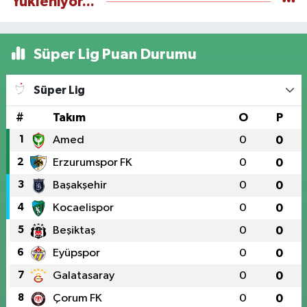
Yükleniyor...
Süper Lig Puan Durumu
Süper Lig
#
Takım
O
P
1
Amed
0
0
2
Erzurumspor FK
0
0
3
Başakşehir
0
0
4
Kocaelispor
0
0
5
Beşiktaş
0
0
6
Eyüpspor
0
0
7
Galatasaray
0
0
8
Çorum FK
0
0