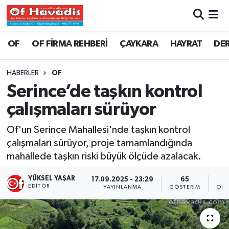
Trabzon Nöbetçi Eczaneler
OF
OF FİRMA REHBERİ
ÇAYKARA
HAYRAT
DE
Trabzon Hava Durumu
HABERLER
OF
Serince’de taşkın kontrol
Trabzon Namaz Vakitleri
çalışmaları sürüyor
Trabzon Trafik Yoğunluk Haritası
Of'un Serince Mahallesi'nde taşkın kontrol
çalışmaları sürüyor, proje tamamlandığında
Süper Lig Puan Durumu ve Fikstür
mahallede taşkın riski büyük ölçüde azalacak.
Tüm Manşetler
YÜKSEL YAŞAR
17.09.2025 - 23:29
65
EDITÖR
YAYINLANMA
GÖSTERIM
OKU
Son Dakika Haberleri
Haber Arşivi