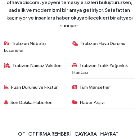
ofhavadiscom, yepyeni temasıyla sizleri buluştururken,
sadelik ve modernizmi bir araya getiriyor. Şatafattan
kaçınıyor ve insanlara haber okuyabilecekleri bir altyapı
sunuyor.
Trabzon Nöbetçi
Trabzon Hava Durumu
Eczaneler
Trabzon Namaz Vakitleri
Trabzon Trafik Yoğunluk
Haritası
Puan Durumu ve Fikstür
Tüm Manşetler
Son Dakika Haberleri
Haber Arşivi
OF
OF FİRMA REHBERİ
ÇAYKARA
HAYRAT