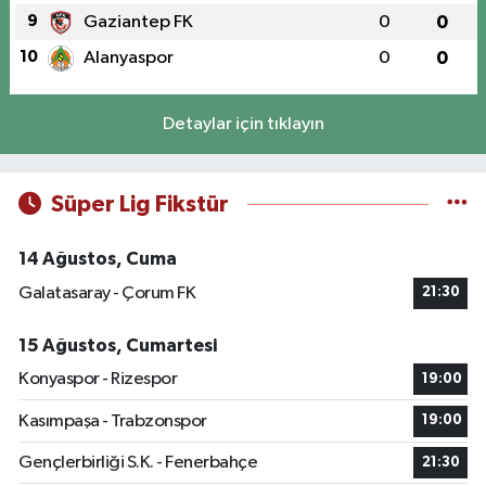
9
Gaziantep FK
0
0
10
Alanyaspor
0
0
Detaylar için tıklayın
Süper Lig Fikstür
14 Ağustos, Cuma
Galatasaray - Çorum FK
21:30
15 Ağustos, Cumartesi
Konyaspor - Rizespor
19:00
Kasımpaşa - Trabzonspor
19:00
Gençlerbirliği S.K. - Fenerbahçe
21:30