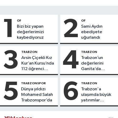
1
2
OF
OF
Bizi biz yapan
Sami Aydın
değerlerimizi
ebediyete
kaybediyoruz
uğurlandı
3
4
TRABZON
TRABZON
Arsin Çiçekli Kız
Trabzon’un
Kur’an Kursu’nda
değerlerini
112 öğrenci
Ganita’da
icazet aldı
yaşatıyoruz
5
6
TRABZONSPOR
TRABZON
Dünya yıldızı
Trabzon'a
Mohamed Salah
ulaşımda büyük
Trabzonspor’da
yatırımlar
yapılıyor