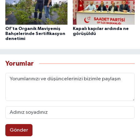
Of'ta Organik Maviyemiş
Kapalı kapılar ardında ne
Bahçelerinde Sertifikasyon
görüşüldü
denetimi
Yorumlar
Gönder