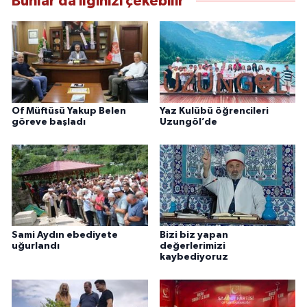
Bunlar da ilginizi çekebilir
Of Müftüsü Yakup Belen
Yaz Kulübü öğrencileri
göreve başladı
Uzungöl’de
Sami Aydın ebediyete
Bizi biz yapan
uğurlandı
değerlerimizi
kaybediyoruz