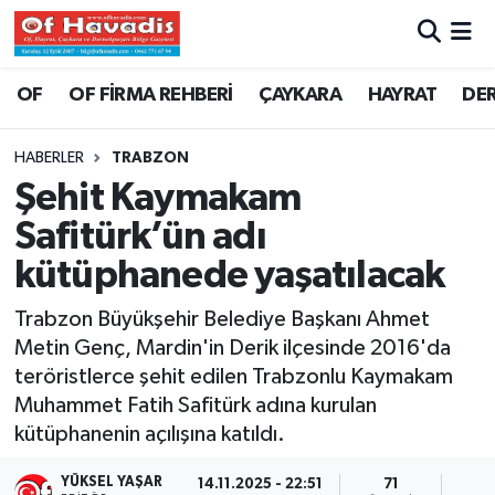
Trabzon Nöbetçi Eczaneler
OF
OF FİRMA REHBERİ
ÇAYKARA
HAYRAT
DE
Trabzon Hava Durumu
HABERLER
TRABZON
Şehit Kaymakam
Trabzon Namaz Vakitleri
Safitürk’ün adı
Trabzon Trafik Yoğunluk Haritası
kütüphanede yaşatılacak
Süper Lig Puan Durumu ve Fikstür
Trabzon Büyükşehir Belediye Başkanı Ahmet
Metin Genç, Mardin'in Derik ilçesinde 2016'da
Tüm Manşetler
teröristlerce şehit edilen Trabzonlu Kaymakam
Muhammet Fatih Safitürk adına kurulan
Son Dakika Haberleri
kütüphanenin açılışına katıldı.
Haber Arşivi
YÜKSEL YAŞAR
14.11.2025 - 22:51
71