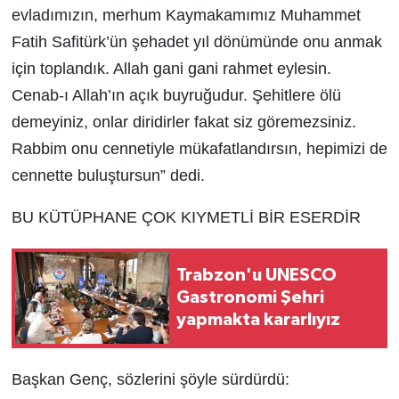
evladımızın, merhum Kaymakamımız Muhammet
Fatih Safitürk’ün şehadet yıl dönümünde onu anmak
için toplandık. Allah gani gani rahmet eylesin.
Cenab-ı Allah’ın açık buyruğudur. Şehitlere ölü
demeyiniz, onlar diridirler fakat siz göremezsiniz.
Rabbim onu cennetiyle mükafatlandırsın, hepimizi de
cennette buluştursun” dedi.
BU KÜTÜPHANE ÇOK KIYMETLİ BİR ESERDİR
Trabzon'u UNESCO
Gastronomi Şehri
yapmakta kararlıyız
Başkan Genç, sözlerini şöyle sürdürdü: