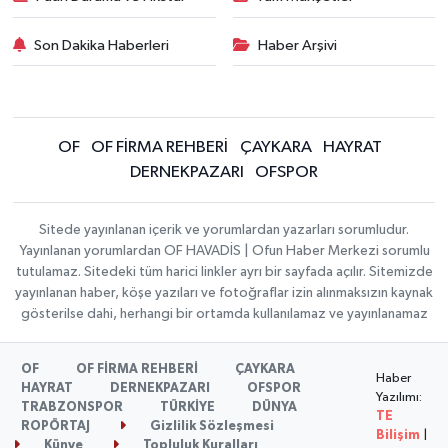
Son Dakika Haberleri
Haber Arşivi
OF
OF FİRMA REHBERİ
ÇAYKARA
HAYRAT
DERNEKPAZARI
OFSPOR
Sitede yayınlanan içerik ve yorumlardan yazarları sorumludur.
Yayınlanan yorumlardan OF HAVADİS | Ofun Haber Merkezi sorumlu
tutulamaz. Sitedeki tüm harici linkler ayrı bir sayfada açılır. Sitemizde
yayınlanan haber, köşe yazıları ve fotoğraflar izin alınmaksızın kaynak
gösterilse dahi, herhangi bir ortamda kullanılamaz ve yayınlanamaz
OF
OF FİRMA REHBERİ
ÇAYKARA
Haber
HAYRAT
DERNEKPAZARI
OFSPOR
Yazılımı:
TRABZONSPOR
TÜRKİYE
DÜNYA
TE
ROPÖRTAJ
Gizlilik Sözleşmesi
Bilişim
|
Künye
Topluluk Kuralları