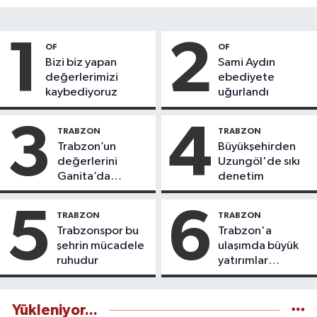
1
2
OF
OF
Bizi biz yapan
Sami Aydın
değerlerimizi
ebediyete
kaybediyoruz
uğurlandı
3
4
TRABZON
TRABZON
Trabzon’un
Büyükşehirden
değerlerini
Uzungöl'de sıkı
Ganita’da
denetim
yaşatıyoruz
5
6
TRABZON
TRABZON
Trabzonspor bu
Trabzon'a
şehrin mücadele
ulaşımda büyük
ruhudur
yatırımlar
yapılıyor
Yükleniyor...