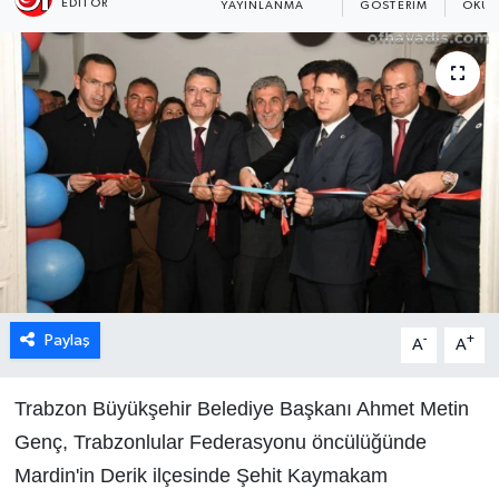
EDITÖR
YAYINLANMA
GÖSTERIM
OKUN
Paylaş
-
+
A
A
Trabzon Büyükşehir Belediye Başkanı Ahmet Metin
Genç, Trabzonlular Federasyonu öncülüğünde
Mardin'in Derik ilçesinde Şehit Kaymakam