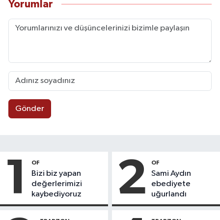
Yorumlar
Gönder
1
2
OF
OF
Bizi biz yapan
Sami Aydın
değerlerimizi
ebediyete
kaybediyoruz
uğurlandı