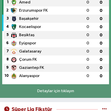
1
Amed
0
0
2
Erzurumspor FK
0
0
3
Başakşehir
0
0
4
Kocaelispor
0
0
5
Beşiktaş
0
0
6
Eyüpspor
0
0
7
Galatasaray
0
0
8
Çorum FK
0
0
9
Gaziantep FK
0
0
10
Alanyaspor
0
0
Detaylar için tıklayın
Süper Lig Fikstür