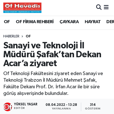
Trabzon Nöbetçi Eczaneler
OF
OF FİRMA REHBERİ
ÇAYKARA
HAYRAT
DE
Trabzon Hava Durumu
HABERLER
OF
Sanayi ve Teknoloji İl
Trabzon Namaz Vakitleri
Müdürü Şafak’tan Dekan
Trabzon Trafik Yoğunluk Haritası
Acar’a ziyaret
Süper Lig Puan Durumu ve Fikstür
Of Teknoloji Fakültesini ziyaret eden Sanayi ve
Teknoloji Trabzon İl Müdürü Mehmet Şafak,
Tüm Manşetler
Fakülte Dekanı Prof. Dr. İrfan Acar ile bir süre
görüş alışverişinde bulundular.
Son Dakika Haberleri
YÜKSEL YAŞAR
08.04.2022 - 13:28
314
EDITÖR
YAYINLANMA
GÖSTERIM
Haber Arşivi