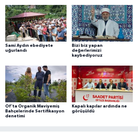
Sami Aydın ebediyete
Bizi biz yapan
uğurlandı
değerlerimizi
kaybediyoruz
Of'ta Organik Maviyemiş
Kapalı kapılar ardında ne
Bahçelerinde Sertifikasyon
görüşüldü
denetimi