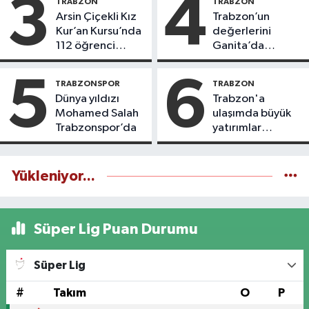
3
4
TRABZON
TRABZON
Arsin Çiçekli Kız
Trabzon’un
Kur’an Kursu’nda
değerlerini
112 öğrenci
Ganita’da
icazet aldı
yaşatıyoruz
5
6
TRABZONSPOR
TRABZON
Dünya yıldızı
Trabzon'a
Mohamed Salah
ulaşımda büyük
Trabzonspor’da
yatırımlar
yapılıyor
Yükleniyor...
Süper Lig Puan Durumu
Süper Lig
#
Takım
O
P