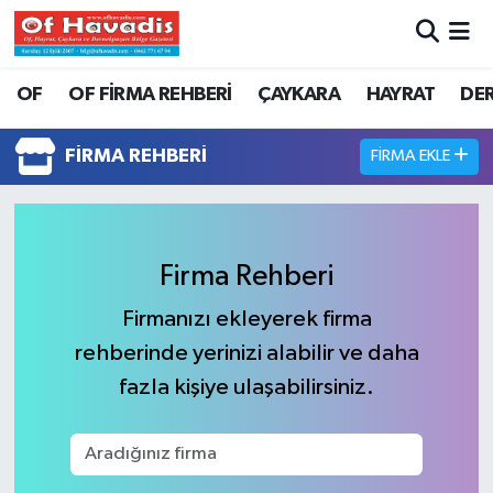
Trabzon Nöbetçi Eczaneler
OF
OF FİRMA REHBERİ
ÇAYKARA
HAYRAT
DE
Trabzon Hava Durumu
FIRMA REHBERI
FIRMA EKLE
Trabzon Namaz Vakitleri
Trabzon Trafik Yoğunluk Haritası
Firma Rehberi
Süper Lig Puan Durumu ve Fikstür
Firmanızı ekleyerek firma
rehberinde yerinizi alabilir ve daha
Tüm Manşetler
fazla kişiye ulaşabilirsiniz.
Son Dakika Haberleri
Haber Arşivi