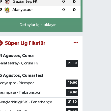
9
Gaziantep FK
0
0
0
Alanyaspor
0
0
Detaylar için tıklayın
Süper Lig Fikstür
4 Ağustos, Cuma
alatasaray - Çorum FK
21:30
5 Ağustos, Cumartesi
onyaspor - Rizespor
19:00
asımpaşa - Trabzonspor
19:00
ençlerbirliği S.K. - Fenerbahçe
21:30