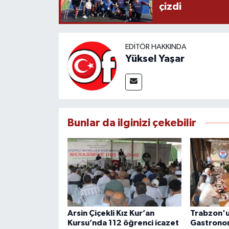
çizdi
EDITÖR HAKKINDA
Yüksel Yaşar
Bunlar da ilginizi çekebilir
Arsin Çiçekli Kız Kur’an
Trabzon'
Kursu’nda 112 öğrenci icazet
Gastronom