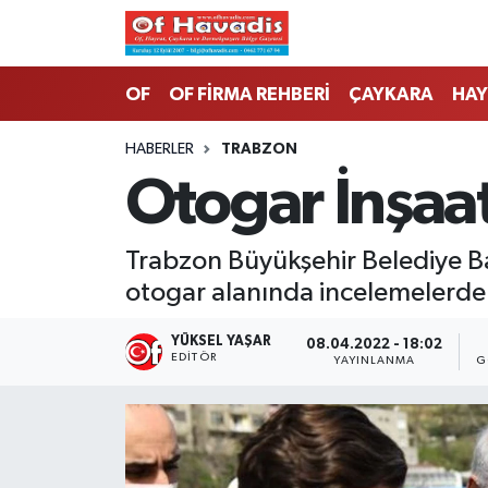
Trabzon Nöbetçi Eczaneler
OF
OF FİRMA REHBERİ
ÇAYKARA
HAY
Trabzon Hava Durumu
HABERLER
TRABZON
Otogar İnşaat
Trabzon Namaz Vakitleri
Trabzon Trafik Yoğunluk Haritası
Trabzon Büyükşehir Belediye Ba
otogar alanında incelemelerde
Süper Lig Puan Durumu ve Fikstür
YÜKSEL YAŞAR
08.04.2022 - 18:02
Tüm Manşetler
EDITÖR
YAYINLANMA
G
Son Dakika Haberleri
Haber Arşivi