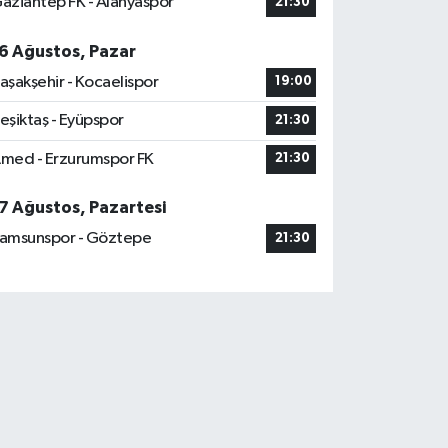
aziantep FK - Alanyaspor
21:30
6 Ağustos, Pazar
aşakşehir - Kocaelispor
19:00
eşiktaş - Eyüpspor
21:30
med - Erzurumspor FK
21:30
7 Ağustos, Pazartesi
amsunspor - Göztepe
21:30