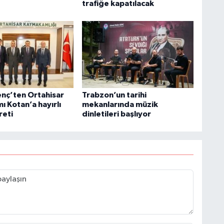
trafiğe kapatılacak
nç’ten Ortahisar
Trabzon’un tarihi
 Kotan’a hayırlı
mekanlarında müzik
reti
dinletileri başlıyor