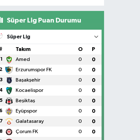
Süper Lig Puan Durumu
Süper Lig
#
Takım
O
P
1
Amed
0
0
2
Erzurumspor FK
0
0
3
Başakşehir
0
0
4
Kocaelispor
0
0
5
Beşiktaş
0
0
6
Eyüpspor
0
0
7
Galatasaray
0
0
8
Çorum FK
0
0