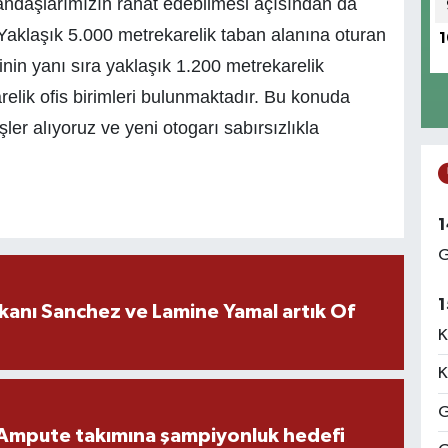
tandaşlarımızın rahat edebilmesi açısından da
 Yaklaşık 5.000 metrekarelik taban alanına oturan
1
inin yanı sıra yaklaşık 1.200 metrekarelik
arelik ofis birimleri bulunmaktadır. Bu konuda
er alıyoruz ve yeni otogarı sabırsızlıkla
1
G
1
kanı Sanchez ve Lamine Yamal artık Of
K
K
G
Ampute takımına şampiyonluk hedefi