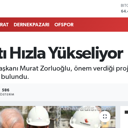
BIT
64.
DO
47,
RAT
DERNEKPAZARI
OFSPOR
EU
55,
STE
64
ı Hızla Yükseliyor
GRA
651
BİS
şkanı Murat Zorluoğlu, önem verdiği proje
13.
 bulundu.
586
ÖSTERIM