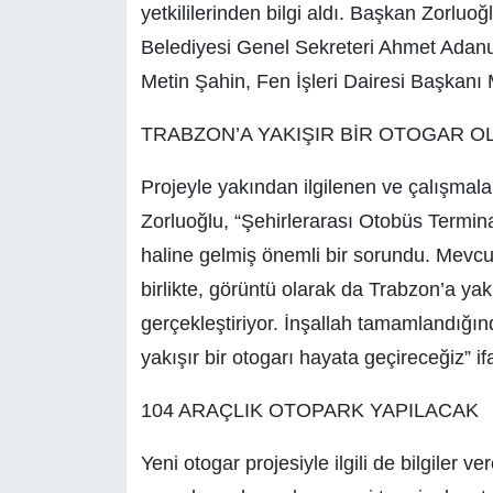
yetkililerinden bilgi aldı. Başkan Zorluo
Belediyesi Genel Sekreteri Ahmet Adanur,
Metin Şahin, Fen İşleri Dairesi Başkanı Mu
TRABZON’A YAKIŞIR BİR OTOGAR O
Projeyle yakından ilgilenen ve çalışma
Zorluoğlu, “Şehirlerarası Otobüs Termina
haline gelmiş önemli bir sorundu. Mevcu
birlikte, görüntü olarak da Trabzon’a yakı
gerçekleştiriyor. İnşallah tamamlandığın
yakışır bir otogarı hayata geçireceğiz” ifa
104 ARAÇLIK OTOPARK YAPILACAK
Yeni otogar projesiyle ilgili de bilgiler 