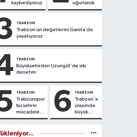
kaybediyoruz
uğurlandı
3
TRABZON
Trabzon’un değerlerini Ganita’da
yaşatıyoruz
4
TRABZON
Büyükşehirden Uzungöl'de sıkı
denetim
5
6
TRABZON
TRABZON
Trabzonspor
Trabzon'a
bu şehrin
ulaşımda
mücadele
büyük
ruhudur
yatırımlar
yapılıyor
ükleniyor...