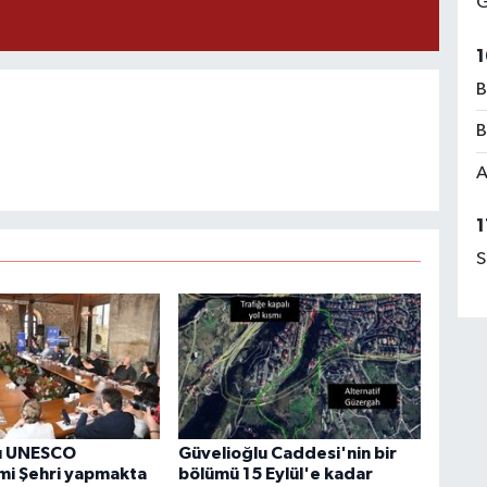
G
1
B
B
A
1
S
u UNESCO
Güvelioğlu Caddesi'nin bir
i Şehri yapmakta
bölümü 15 Eylül'e kadar