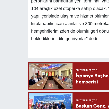
peronlarını barındıran yeni terminal, va
104 araçlık özel otoparka sahip olacak.
yapı içerisinde ulaşım ve hizmet birimler
kiralanabilir ticari alanlar ve 800 metrek
hemşehrilerimizden de olumlu geri dönüşl
beklediklerini dile getiriyorlar” dedi.
EDITÖRÜN SEÇTIĞI
İspanya Başba
hemşerisi
EDITÖRÜN SEÇTIĞI
Başkan Genç, 