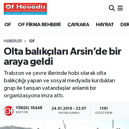
Trabzon Nöbetçi Eczaneler
OF
OF FİRMA REHBERİ
ÇAYKARA
HAYRAT
DE
Trabzon Hava Durumu
HABERLER
OF
Olta balıkçıları Arsin’de bir
Trabzon Namaz Vakitleri
araya geldi
Trabzon Trafik Yoğunluk Haritası
Trabzon ve çevre illerinde hobi olarak olta
balıkçılığı yapan ve sosyal medyada kurdukları
Süper Lig Puan Durumu ve Fikstür
grup ile tanışan vatandaşlar anlamlı bir
organizasyona imza attı.
Tüm Manşetler
YÜKSEL YAŞAR
24.01.2019 - 23:07
1391
Son Dakika Haberleri
EDITÖR
YAYINLANMA
GÖSTERIM
Haber Arşivi