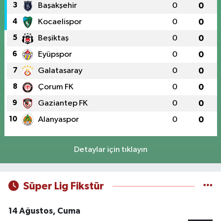
3
Başakşehir
0
0
4
Kocaelispor
0
0
5
Beşiktaş
0
0
6
Eyüpspor
0
0
7
Galatasaray
0
0
8
Çorum FK
0
0
9
Gaziantep FK
0
0
10
Alanyaspor
0
0
Detaylar için tıklayın
Süper Lig Fikstür
14 Ağustos, Cuma