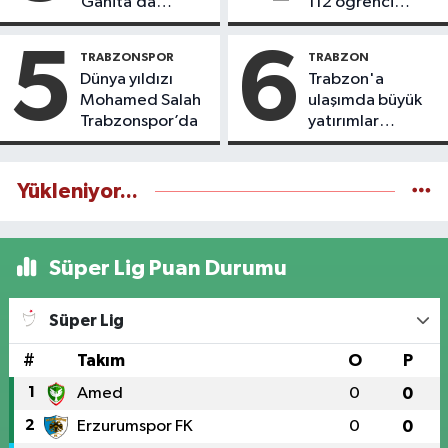
Ganita’da
112 öğrenci
yaşatıyoruz
icazet aldı
5
6
TRABZONSPOR
TRABZON
Dünya yıldızı
Trabzon'a
Mohamed Salah
ulaşımda büyük
Trabzonspor’da
yatırımlar
yapılıyor
Yükleniyor...
Süper Lig Puan Durumu
Süper Lig
#
Takım
O
P
1
Amed
0
0
2
Erzurumspor FK
0
0