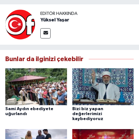
EDITÖR HAKKINDA
Yüksel Yaşar
Bunlar da ilginizi çekebilir
Sami Aydın ebediyete
Bizi biz yapan
uğurlandı
değerlerimizi
kaybediyoruz