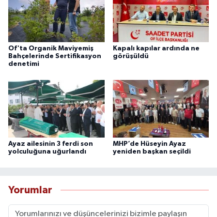
Of'ta Organik Maviyemiş
Kapalı kapılar ardında ne
Bahçelerinde Sertifikasyon
görüşüldü
denetimi
Ayaz ailesinin 3 ferdi son
MHP’de Hüseyin Ayaz
yolculuğuna uğurlandı
yeniden başkan seçildi
Yorumlar