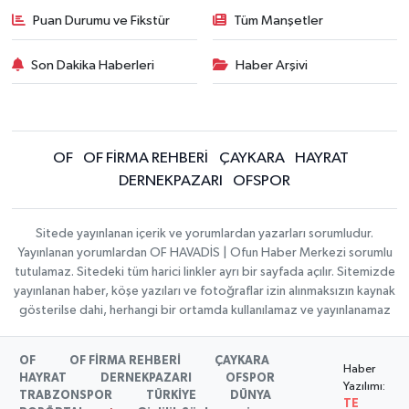
Puan Durumu ve Fikstür
Tüm Manşetler
Son Dakika Haberleri
Haber Arşivi
OF
OF FİRMA REHBERİ
ÇAYKARA
HAYRAT
DERNEKPAZARI
OFSPOR
Sitede yayınlanan içerik ve yorumlardan yazarları sorumludur.
Yayınlanan yorumlardan OF HAVADİS | Ofun Haber Merkezi sorumlu
tutulamaz. Sitedeki tüm harici linkler ayrı bir sayfada açılır. Sitemizde
yayınlanan haber, köşe yazıları ve fotoğraflar izin alınmaksızın kaynak
gösterilse dahi, herhangi bir ortamda kullanılamaz ve yayınlanamaz
OF
OF FİRMA REHBERİ
ÇAYKARA
Haber
HAYRAT
DERNEKPAZARI
OFSPOR
Yazılımı:
TRABZONSPOR
TÜRKİYE
DÜNYA
TE