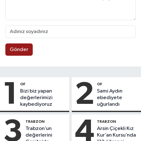
Gönder
1
2
OF
OF
Bizi biz yapan
Sami Aydın
değerlerimizi
ebediyete
kaybediyoruz
uğurlandı
3
4
TRABZON
TRABZON
Trabzon’un
Arsin Çiçekli Kız
değerlerini
Kur’an Kursu’nda