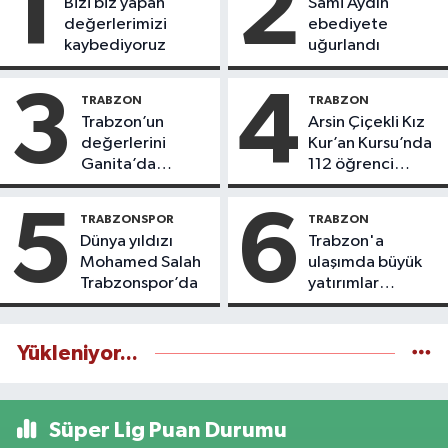
1
2
Bizi biz yapan
Sami Aydın
değerlerimizi
ebediyete
kaybediyoruz
uğurlandı
3
4
TRABZON
TRABZON
Trabzon’un
Arsin Çiçekli Kız
değerlerini
Kur’an Kursu’nda
Ganita’da
112 öğrenci
yaşatıyoruz
icazet aldı
5
6
TRABZONSPOR
TRABZON
Dünya yıldızı
Trabzon'a
Mohamed Salah
ulaşımda büyük
Trabzonspor’da
yatırımlar
yapılıyor
Yükleniyor...
Süper Lig Puan Durumu