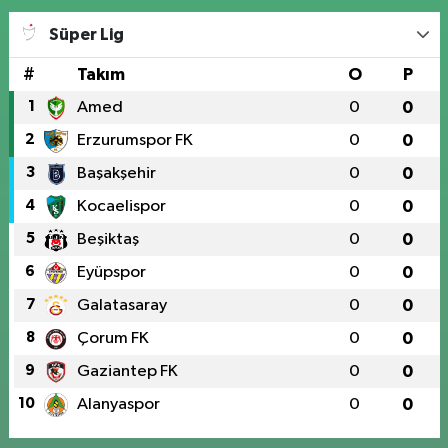
Süper Lig
#
Takım
O
P
1
Amed
0
0
2
Erzurumspor FK
0
0
3
Başakşehir
0
0
4
Kocaelispor
0
0
5
Beşiktaş
0
0
6
Eyüpspor
0
0
7
Galatasaray
0
0
8
Çorum FK
0
0
9
Gaziantep FK
0
0
10
Alanyaspor
0
0