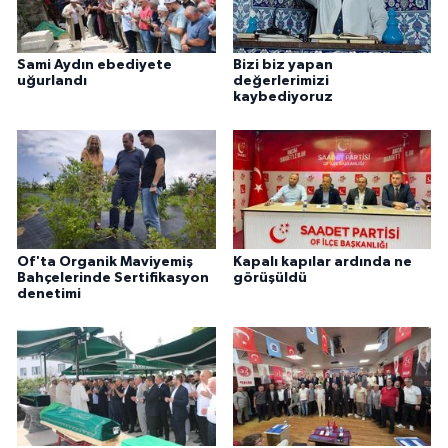
Sami Aydın ebediyete
Bizi biz yapan
uğurlandı
değerlerimizi
kaybediyoruz
Of'ta Organik Maviyemiş
Kapalı kapılar ardında ne
Bahçelerinde Sertifikasyon
görüşüldü
denetimi