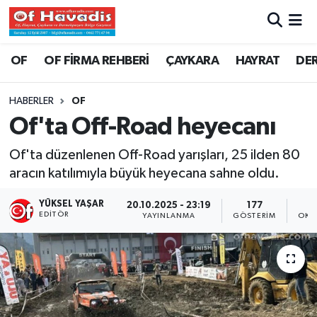
Trabzon Nöbetçi Eczaneler
OF
OF FİRMA REHBERİ
ÇAYKARA
HAYRAT
DE
Trabzon Hava Durumu
HABERLER
OF
Of'ta Off-Road heyecanı
Trabzon Namaz Vakitleri
Of'ta düzenlenen Off-Road yarışları, 25 ilden 80
Trabzon Trafik Yoğunluk Haritası
aracın katılımıyla büyük heyecana sahne oldu.
Süper Lig Puan Durumu ve Fikstür
YÜKSEL YAŞAR
20.10.2025 - 23:19
177
EDITÖR
YAYINLANMA
GÖSTERIM
OKU
Tüm Manşetler
Son Dakika Haberleri
Haber Arşivi