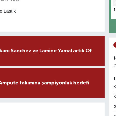
1
o Lastik
kanı Sanchez ve Lamine Yamal artık Of
1
G
1
Ampute takımına şampiyonluk hedefi
K
K
G