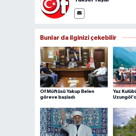
Bunlar da ilginizi çekebilir
Of Müftüsü Yakup Belen
Yaz Kulübü
göreve başladı
Uzungöl’