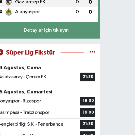
9
Gaziantep FK
0
0
0
Alanyaspor
0
0
Detaylar için tıklayın
Süper Lig Fikstür
4 Ağustos, Cuma
alatasaray - Çorum FK
21:30
5 Ağustos, Cumartesi
onyaspor - Rizespor
19:00
asımpaşa - Trabzonspor
19:00
ençlerbirliği S.K. - Fenerbahçe
21:30