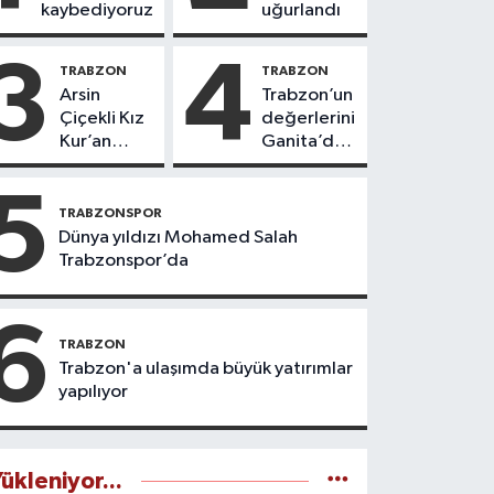
kaybediyoruz
uğurlandı
3
4
TRABZON
TRABZON
Arsin
Trabzon’un
Çiçekli Kız
değerlerini
Kur’an
Ganita’da
Kursu’nda
yaşatıyoruz
112 öğrenci
5
icazet aldı
TRABZONSPOR
Dünya yıldızı Mohamed Salah
Trabzonspor’da
6
TRABZON
Trabzon'a ulaşımda büyük yatırımlar
yapılıyor
ükleniyor...