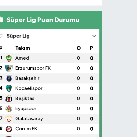
Süper Lig Puan Durumu
Süper Lig
#
Takım
O
P
1
Amed
0
0
2
Erzurumspor FK
0
0
3
Başakşehir
0
0
4
Kocaelispor
0
0
5
Beşiktaş
0
0
6
Eyüpspor
0
0
7
Galatasaray
0
0
8
Çorum FK
0
0