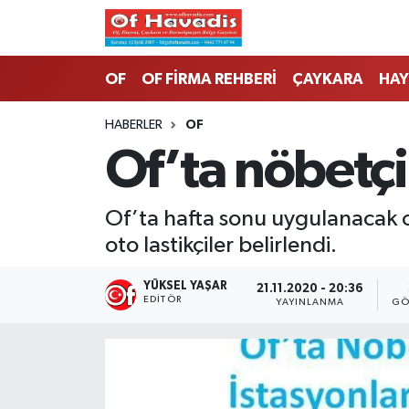
Trabzon Nöbetçi Eczaneler
OF
OF FİRMA REHBERİ
ÇAYKARA
HAY
Trabzon Hava Durumu
HABERLER
OF
Of’ta nöbetçi 
Trabzon Namaz Vakitleri
Trabzon Trafik Yoğunluk Haritası
Of’ta hafta sonu uygulanacak o
oto lastikçiler belirlendi.
Süper Lig Puan Durumu ve Fikstür
YÜKSEL YAŞAR
21.11.2020 - 20:36
Tüm Manşetler
EDITÖR
YAYINLANMA
GÖ
Son Dakika Haberleri
Haber Arşivi