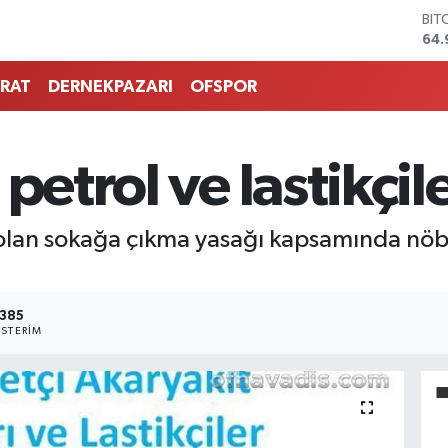
BIT
64.
DO
47,
RAT
DERNEKPAZARI
OFSPOR
EU
55,
STE
64,
petrol ve lastikçil
GRA
666
BİS
lan sokağa çıkma yasağı kapsamında nöbet
13.
385
STERIM