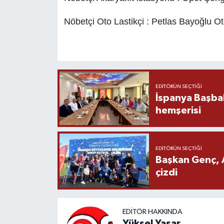
Nöbetçi Oto Lastikçi : Petlas Bayoğlu Ot
EDITÖRÜN SEÇTIĞI
İspanya Başba
hemşerisi
EDITÖRÜN SEÇTIĞI
Başkan Genç, 
çizdi
EDITÖR HAKKINDA
Yüksel Yaşar