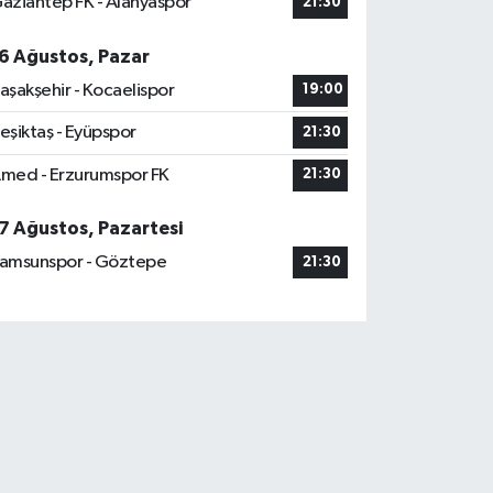
aziantep FK - Alanyaspor
21:30
6 Ağustos, Pazar
aşakşehir - Kocaelispor
19:00
eşiktaş - Eyüpspor
21:30
med - Erzurumspor FK
21:30
7 Ağustos, Pazartesi
amsunspor - Göztepe
21:30