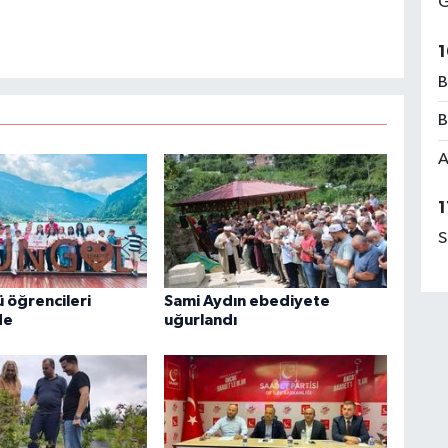
G
1
B
B
A
1
S
 öğrencileri
Sami Aydın ebediyete
de
uğurlandı