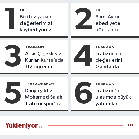
1
2
OF
OF
Bizi biz yapan
Sami Aydın
değerlerimizi
ebediyete
kaybediyoruz
uğurlandı
3
4
TRABZON
TRABZON
Arsin Çiçekli Kız
Trabzon’un
Kur’an Kursu’nda
değerlerini
112 öğrenci
Ganita’da
icazet aldı
yaşatıyoruz
5
6
TRABZONSPOR
TRABZON
Dünya yıldızı
Trabzon'a
Mohamed Salah
ulaşımda büyük
Trabzonspor’da
yatırımlar
yapılıyor
Yükleniyor...