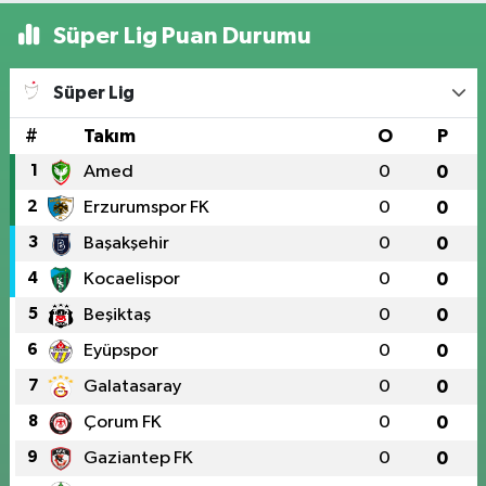
Süper Lig Puan Durumu
Süper Lig
#
Takım
O
P
1
Amed
0
0
2
Erzurumspor FK
0
0
3
Başakşehir
0
0
4
Kocaelispor
0
0
5
Beşiktaş
0
0
6
Eyüpspor
0
0
7
Galatasaray
0
0
8
Çorum FK
0
0
9
Gaziantep FK
0
0