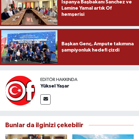
İspanya Başbakanı Sanchez ve
Lamine Yamal artık Of
hemşerisi
Başkan Genç, Ampute takımına
şampiyonluk hedefi çizdi
EDITÖR HAKKINDA
Yüksel Yaşar
Bunlar da ilginizi çekebilir