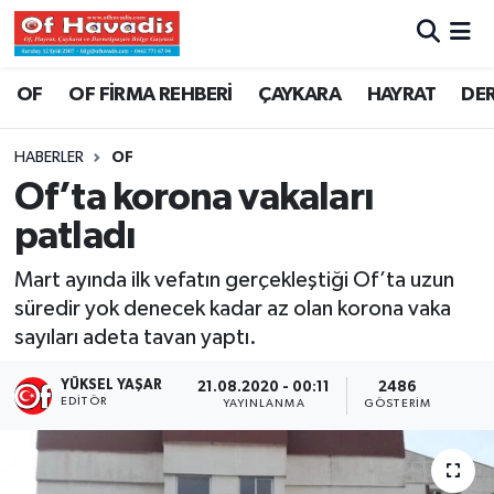
Trabzon Nöbetçi Eczaneler
OF
OF FİRMA REHBERİ
ÇAYKARA
HAYRAT
DE
Trabzon Hava Durumu
HABERLER
OF
Of’ta korona vakaları
Trabzon Namaz Vakitleri
patladı
Trabzon Trafik Yoğunluk Haritası
Mart ayında ilk vefatın gerçekleştiği Of’ta uzun
süredir yok denecek kadar az olan korona vaka
Süper Lig Puan Durumu ve Fikstür
sayıları adeta tavan yaptı.
Tüm Manşetler
YÜKSEL YAŞAR
21.08.2020 - 00:11
2486
EDITÖR
YAYINLANMA
GÖSTERIM
Son Dakika Haberleri
Haber Arşivi