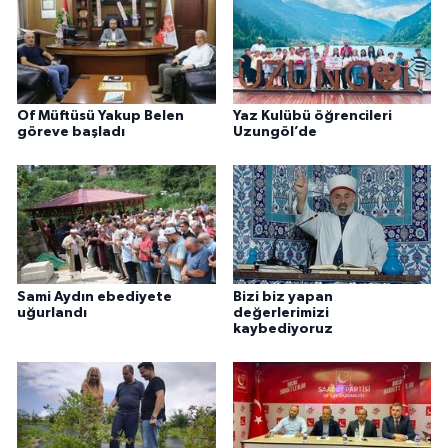
Of Müftüsü Yakup Belen
Yaz Kulübü öğrencileri
göreve başladı
Uzungöl’de
Sami Aydın ebediyete
Bizi biz yapan
uğurlandı
değerlerimizi
kaybediyoruz