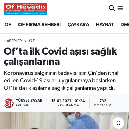
Trabzon Nöbetçi Eczaneler
OF
OF FİRMA REHBERİ
ÇAYKARA
HAYRAT
DE
Trabzon Hava Durumu
HABERLER
OF
Of’ta ilk Covid aşısı sağlık
Trabzon Namaz Vakitleri
çalışanlarına
Trabzon Trafik Yoğunluk Haritası
Koronavirüs salgınının tedavisi için Çin’den ithal
edilen Covid-19 aşıları uygulanmaya başlarken
Süper Lig Puan Durumu ve Fikstür
Of’ta da ilk aşılama sağlık çalışanlarına yapıldı.
Tüm Manşetler
YÜKSEL YAŞAR
15.01.2021 - 01:24
732
EDITÖR
YAYINLANMA
GÖSTERIM
Son Dakika Haberleri
Haber Arşivi