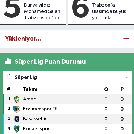
5
6
Dünya yıldızı
Trabzon'a
Mohamed Salah
ulaşımda büyük
Trabzonspor’da
yatırımlar
yapılıyor
Yükleniyor...
Süper Lig Puan Durumu
Süper Lig
#
Takım
O
P
1
Amed
0
0
2
Erzurumspor FK
0
0
3
Başakşehir
0
0
4
Kocaelispor
0
0