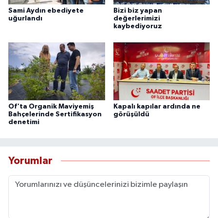
Sami Aydın ebediyete
Bizi biz yapan
uğurlandı
değerlerimizi
kaybediyoruz
Of'ta Organik Maviyemiş
Kapalı kapılar ardında ne
Bahçelerinde Sertifikasyon
görüşüldü
denetimi
Yorumlar