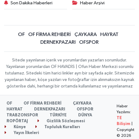
Son Dakika Haberleri
Haber Arşivi
OF
OF FİRMA REHBERİ
ÇAYKARA
HAYRAT
DERNEKPAZARI
OFSPOR
Sitede yayınlanan içerik ve yorumlardan yazarları sorumludur.
Yayınlanan yorumlardan OF HAVADİS | Ofun Haber Merkezi sorumlu
tutulamaz. Sitedeki tüm harici linkler ayrı bir sayfada açılır. Sitemizde
yayınlanan haber, köşe yazıları ve fotoğraflar izin alınmaksızın kaynak
gösterilse dahi, herhangi bir ortamda kullanılamaz ve yayınlanamaz
OF
OF FİRMA REHBERİ
ÇAYKARA
Haber
HAYRAT
DERNEKPAZARI
OFSPOR
Yazılımı:
TRABZONSPOR
TÜRKİYE
DÜNYA
TE
ROPÖRTAJ
Gizlilik Sözleşmesi
Bilişim
|
Künye
Topluluk Kuralları
Copyright
Yayın İlkeleri
© 2026