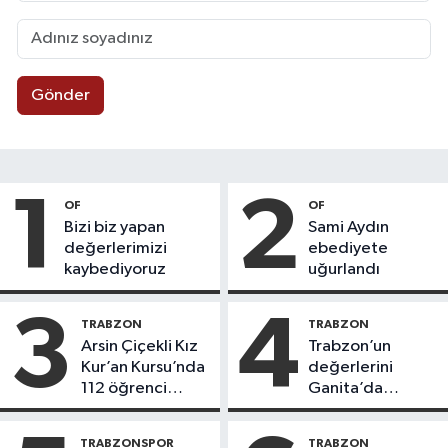
Gönder
1
2
OF
OF
Bizi biz yapan
Sami Aydın
değerlerimizi
ebediyete
kaybediyoruz
uğurlandı
3
4
TRABZON
TRABZON
Arsin Çiçekli Kız
Trabzon’un
Kur’an Kursu’nda
değerlerini
112 öğrenci
Ganita’da
icazet aldı
yaşatıyoruz
TRABZONSPOR
TRABZON