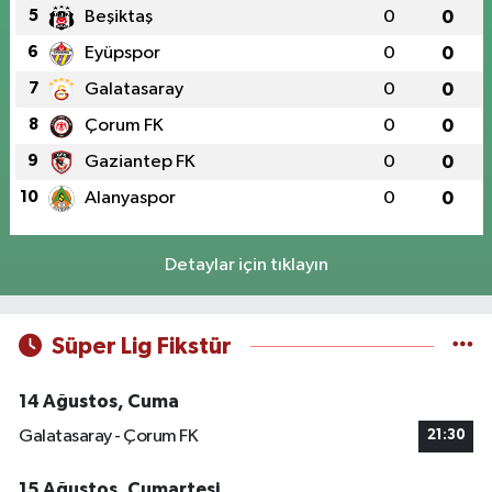
5
Beşiktaş
0
0
6
Eyüpspor
0
0
7
Galatasaray
0
0
8
Çorum FK
0
0
9
Gaziantep FK
0
0
10
Alanyaspor
0
0
Detaylar için tıklayın
Süper Lig Fikstür
14 Ağustos, Cuma
Galatasaray - Çorum FK
21:30
15 Ağustos, Cumartesi