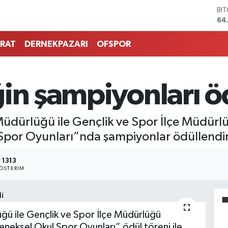
BI
64
DO
47
RAT
DERNEKPAZARI
OFSPOR
EU
55
ST
64
in şampiyonları öd
GR
66
Bİ
im Müdürlüğü ile Gençlik ve Spor İlçe Müdür
13
por Oyunları”nda şampiyonlar ödüllendiri
1313
ÖSTERIM
lüğü ile Gençlik ve Spor İlçe Müdürlüğü
neksel Okul Spor Oyunları” ödül töreni ile