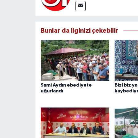
Bunlar da ilginizi çekebilir
Sami Aydın ebediyete
Bizi biz y
uğurlandı
kaybediy