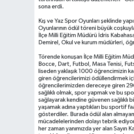
sona erdi.
Kış ve Yaz Spor Oyunları şeklinde yapı
Oyunlarının ödül töreni büyük coşkuy
İlçe Milli Eğitim Müdürü İdris Kabaha
Demirel, Okul ve kurum müdürleri, öğren
Törende konuşan İlçe Milli Eğitim Mü
Bocce, Dart, Futbol, Masa Tenisi, Fut
liseden yaklaşık 1000 öğrencimizin k
giren öğrencilerimizi ödüllendirmek i
öğrencilerimizden dereceye giren 296’s
sağlıklı olmak, spor yapmak ve bu sp
sağlayarak kendine güvenen sağlıklı bir
yaşamak adına yaptıkları bu sportif faa
gösterdiler. Burada ödül alan almayan
mücadelelerinden dolayı tebrik ediyo
her zaman yanımızda yer alan Sayın 