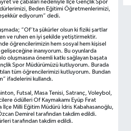
ret ve çabaları nedeniyle İlçe Gençlik Spor
rlerimizi, Beden Eğitimi Öğretmenlerimizi,
, teşekkür ediyorum” dedi.
mada; “Of’ta şükürler olsun ki fiziki şartlar
en ve ruhen en iyi şekilde yetiştirmektir.
de öğrencilerimizin hem sosyal hem kişisel
e gelişeceğine inanıyorum. Bu oyunlarda
tablo oluşmasına önemli katkı sağlayan başata
Gençlik Spor Müdürümüzü kutluyorum. Burada
atılan tüm öğrencilerimizi kutluyorum. Bundan
” ifadelerini kullandı.
nton, Futsal, Masa Tenisi, Satranç, Voleybol,
cilere ödülleri Of Kaymakamı Eyüp Fırat
ra İlçe Milli Eğitim Müdürü İdris Kabahasanoğlu,
Özcan Demirel tarafından takdim edildi.
rleri tarafından takdim edildi.