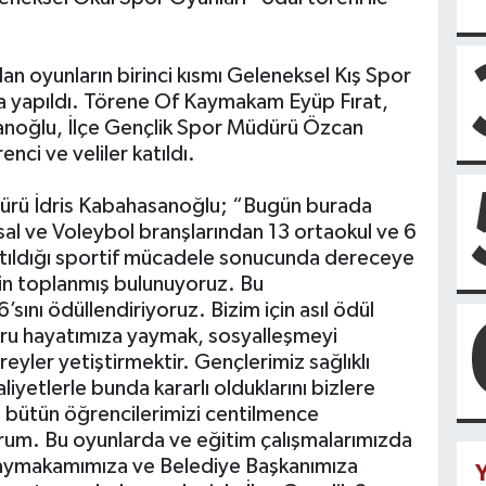
lan oyunların birinci kısmı Geleneksel Kış Spor
la yapıldı. Törene Of Kaymakam Eyüp Fırat,
sanoğlu, İlçe Gençlik Spor Müdürü Özcan
ci ve veliler katıldı.
dürü İdris Kabahasanoğlu; “Bugün burada
sal ve Voleybol branşlarından 13 ortaokul ve 6
atıldığı sportif mücadele sonucunda dereceye
çin toplanmış bulunuyoruz. Bu
ını ödüllendiriyoruz. Bizim için asıl ödül
oru hayatımıza yaymak, sosyalleşmeyi
eyler yetiştirmektir. Gençlerimiz sağlıklı
liyetlerle bunda kararlı olduklarını bizlere
 bütün öğrencilerimizi centilmence
rum. Bu oyunlarda ve eğitim çalışmalarımızda
Kaymakamımıza ve Belediye Başkanımıza
Y