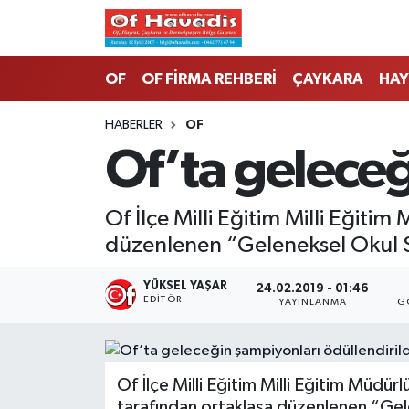
Trabzon Nöbetçi Eczaneler
OF
OF FİRMA REHBERİ
ÇAYKARA
HAY
Trabzon Hava Durumu
HABERLER
OF
Of’ta geleceğ
Trabzon Namaz Vakitleri
Trabzon Trafik Yoğunluk Haritası
Of İlçe Milli Eğitim Milli Eğit
düzenlenen “Geleneksel Okul S
Süper Lig Puan Durumu ve Fikstür
YÜKSEL YAŞAR
24.02.2019 - 01:46
Tüm Manşetler
EDITÖR
YAYINLANMA
G
Son Dakika Haberleri
Of İlçe Milli Eğitim Milli Eğitim Müdür
Haber Arşivi
tarafından ortaklaşa düzenlenen “Gele