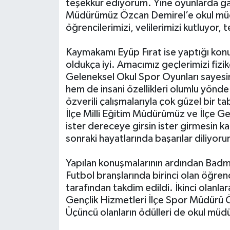
teşekkür ediyorum. Yine oyunlarda gay
Müdürümüz Özcan Demirel’e okul müdü
öğrencilerimizi, velilerimizi kutluyor
Kaymakamı Eyüp Fırat ise yaptığı konuş
oldukça iyi. Amacımız geçlerimizi fizik
Geleneksel Okul Spor Oyunları sayesin
hem de insani özellikleri olumlu yönd
özverili çalışmalarıyla çok güzel bir 
İlçe Milli Eğitim Müdürümüz ve İlçe 
ister dereceye girsin ister girmesin k
sonraki hayatlarında başarılar diliyorum
Yapılan konuşmalarının ardından Badmi
Futbol branşlarında birinci olan öğren
tarafından takdim edildi. İkinci olanla
Gençlik Hizmetleri İlçe Spor Müdürü 
Üçüncü olanların ödülleri de okul müdü