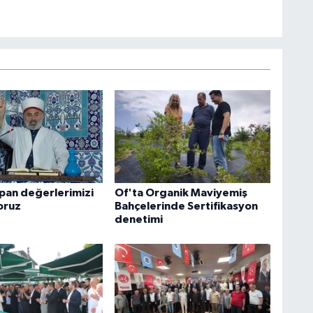
apan değerlerimizi
Of'ta Organik Maviyemiş
oruz
Bahçelerinde Sertifikasyon
denetimi