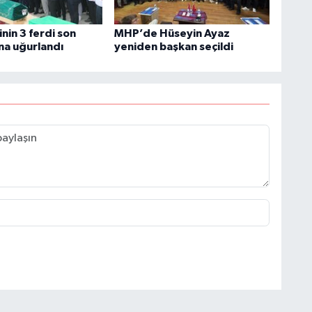
inin 3 ferdi son
MHP’de Hüseyin Ayaz
na uğurlandı
yeniden başkan seçildi