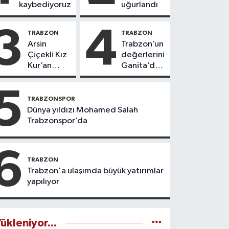
kaybediyoruz
uğurlandı
3
4
TRABZON
TRABZON
Arsin
Trabzon’un
Çiçekli Kız
değerlerini
Kur’an
Ganita’da
Kursu’nda
yaşatıyoruz
112 öğrenci
5
icazet aldı
TRABZONSPOR
Dünya yıldızı Mohamed Salah
Trabzonspor’da
6
TRABZON
Trabzon'a ulaşımda büyük yatırımlar
yapılıyor
ükleniyor...