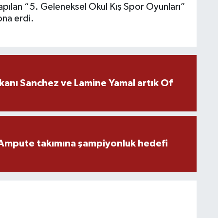
pılan “5. Geleneksel Okul Kış Spor Oyunları”
ona erdi.
kanı Sanchez ve Lamine Yamal artık Of
Ampute takımına şampiyonluk hedefi