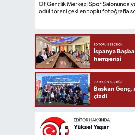
Of Gençlik Merkezi Spor Salonunda ya
ödül töreni çekilen toplu fotoğrafla s
EDITÖRÜN SEÇTIĞI
İspanya Başba
hemşerisi
EDITÖRÜN SEÇTIĞI
Başkan Genç, 
çizdi
EDITÖR HAKKINDA
Yüksel Yaşar