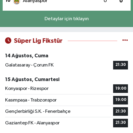
10
Alanyaspor
0
0
Detaylar için tıklayın
Süper Lig Fikstür
14 Ağustos, Cuma
Galatasaray - Çorum FK
21:30
15 Ağustos, Cumartesi
Konyaspor - Rizespor
19:00
Kasımpaşa - Trabzonspor
19:00
Gençlerbirliği S.K. - Fenerbahçe
21:30
Gaziantep FK - Alanyaspor
21:30