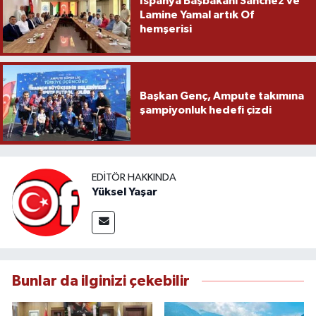
İspanya Başbakanı Sanchez ve
Lamine Yamal artık Of
hemşerisi
Başkan Genç, Ampute takımına
şampiyonluk hedefi çizdi
EDITÖR HAKKINDA
Yüksel Yaşar
Bunlar da ilginizi çekebilir