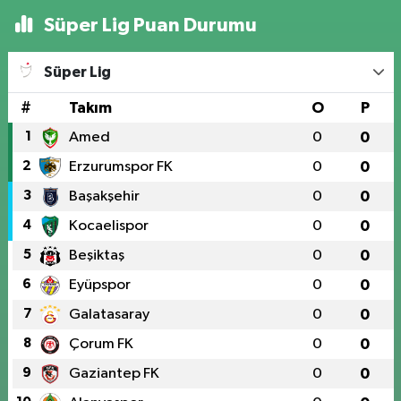
Süper Lig Puan Durumu
Süper Lig
#
Takım
O
P
1
Amed
0
0
2
Erzurumspor FK
0
0
3
Başakşehir
0
0
4
Kocaelispor
0
0
5
Beşiktaş
0
0
6
Eyüpspor
0
0
7
Galatasaray
0
0
8
Çorum FK
0
0
9
Gaziantep FK
0
0