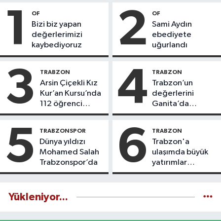
1
2
OF
OF
Bizi biz yapan
Sami Aydın
değerlerimizi
ebediyete
kaybediyoruz
uğurlandı
3
4
TRABZON
TRABZON
Arsin Çiçekli Kız
Trabzon’un
Kur’an Kursu’nda
değerlerini
112 öğrenci
Ganita’da
icazet aldı
yaşatıyoruz
5
6
TRABZONSPOR
TRABZON
Dünya yıldızı
Trabzon'a
Mohamed Salah
ulaşımda büyük
Trabzonspor’da
yatırımlar
yapılıyor
Yükleniyor...