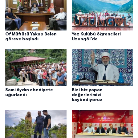
Of Müftüsü Yakup Belen
Yaz Kulübü öğrencileri
göreve başladı
Uzungöl’de
Sami Aydın ebediyete
Bizi biz yapan
uğurlandı
değerlerimizi
kaybediyoruz