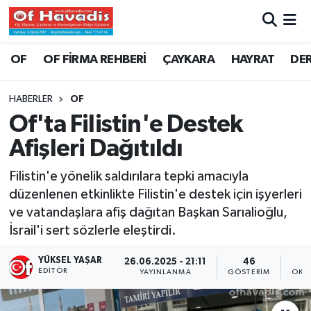
Trabzon Nöbetçi Eczaneler
OF
OF FİRMA REHBERİ
ÇAYKARA
HAYRAT
DE
Trabzon Hava Durumu
HABERLER
OF
Of'ta Filistin'e Destek
Trabzon Namaz Vakitleri
Afişleri Dağıtıldı
Trabzon Trafik Yoğunluk Haritası
Filistin'e yönelik saldırılara tepki amacıyla
düzenlenen etkinlikte Filistin'e destek için işyerleri
Süper Lig Puan Durumu ve Fikstür
ve vatandaşlara afiş dağıtan Başkan Sarıalioğlu,
İsrail'i sert sözlerle eleştirdi.
Tüm Manşetler
YÜKSEL YAŞAR
26.06.2025 - 21:11
46
Son Dakika Haberleri
EDITÖR
YAYINLANMA
GÖSTERIM
OKU
Haber Arşivi