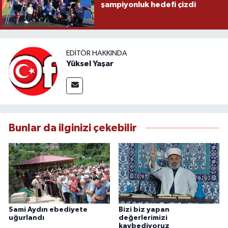
şampiyonluk hedefi çizdi
EDITÖR HAKKINDA
Yüksel Yaşar
Bunlar da ilginizi çekebilir
Sami Aydın ebediyete
Bizi biz yapan
uğurlandı
değerlerimizi
kaybediyoruz