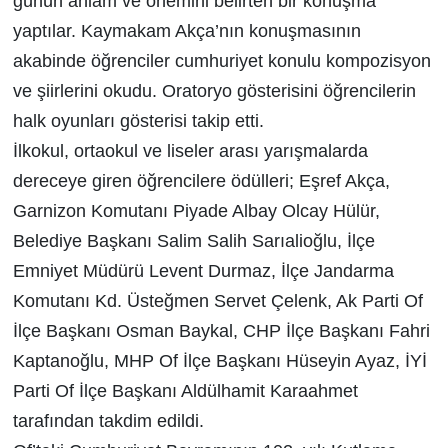
günün anlam ve önemini belirten bir konuşma
yaptılar. Kaymakam Akça’nın konuşmasının
akabinde öğrenciler cumhuriyet konulu kompozisyon
ve şiirlerini okudu. Oratoryo gösterisini öğrencilerin
halk oyunları gösterisi takip etti.
İlkokul, ortaokul ve liseler arası yarışmalarda
dereceye giren öğrencilere ödülleri; Eşref Akça,
Garnizon Komutanı Piyade Albay Olcay Hülür,
Belediye Başkanı Salim Salih Sarıalioğlu, İlçe
Emniyet Müdürü Levent Durmaz, İlçe Jandarma
Komutanı Kd. Üsteğmen Servet Çelenk, Ak Parti Of
İlçe Başkanı Osman Baykal, CHP İlçe Başkanı Fahri
Kaptanoğlu, MHP Of İlçe Başkanı Hüseyin Ayaz, İYİ
Parti Of İlçe Başkanı Aldülhamit Karaahmet
tarafından takdim edildi.