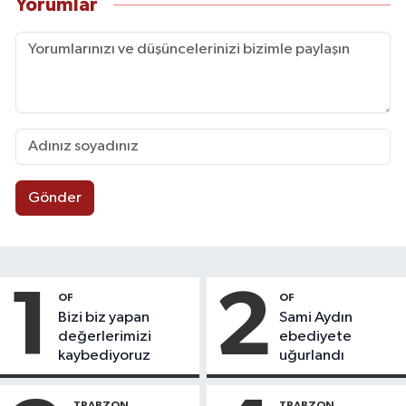
Yorumlar
Gönder
1
2
OF
OF
Bizi biz yapan
Sami Aydın
değerlerimizi
ebediyete
kaybediyoruz
uğurlandı
TRABZON
TRABZON