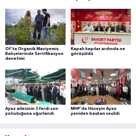
Of'ta Organik Maviyemiş
Kapalı kapılar ardında ne
Bahçelerinde Sertifikasyon
görüşüldü
denetimi
Ayaz ailesinin 3 ferdi son
MHP’de Hüseyin Ayaz
yolculuğuna uğurlandı
yeniden başkan seçildi