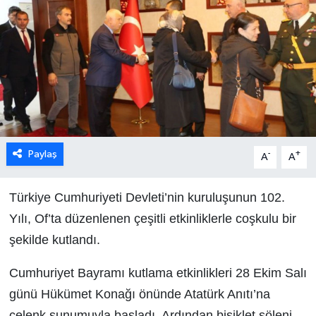
Paylaş
-
+
A
A
Türkiye Cumhuriyeti Devleti’nin kuruluşunun 102.
Yılı, Of’ta düzenlenen çeşitli etkinliklerle coşkulu bir
şekilde kutlandı.
Cumhuriyet Bayramı kutlama etkinlikleri 28 Ekim Salı
günü Hükümet Konağı önünde Atatürk Anıtı’na
çelenk sunumuyla başladı. Ardından bisiklet şöleni