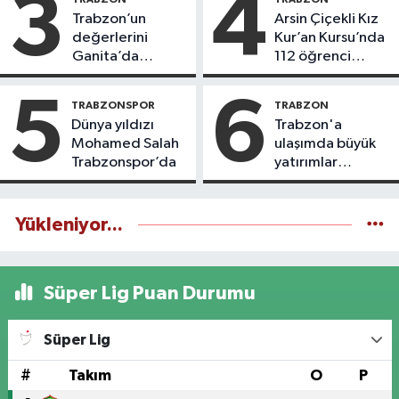
3
4
Trabzon’un
Arsin Çiçekli Kız
değerlerini
Kur’an Kursu’nda
Ganita’da
112 öğrenci
yaşatıyoruz
icazet aldı
5
6
TRABZONSPOR
TRABZON
Dünya yıldızı
Trabzon'a
Mohamed Salah
ulaşımda büyük
Trabzonspor’da
yatırımlar
yapılıyor
Yükleniyor...
Süper Lig Puan Durumu
Süper Lig
#
Takım
O
P