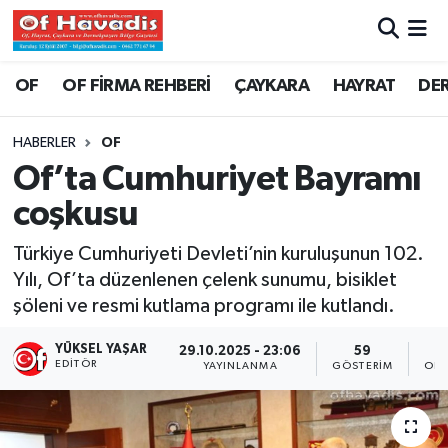
Trabzon Nöbetçi Eczaneler
OF
OF FİRMA REHBERİ
ÇAYKARA
HAYRAT
DE
Trabzon Hava Durumu
HABERLER
OF
Of’ta Cumhuriyet Bayramı
Trabzon Namaz Vakitleri
coşkusu
Trabzon Trafik Yoğunluk Haritası
Türkiye Cumhuriyeti Devleti’nin kuruluşunun 102.
Yılı, Of’ta düzenlenen çelenk sunumu, bisiklet
Süper Lig Puan Durumu ve Fikstür
şöleni ve resmi kutlama programı ile kutlandı.
Tüm Manşetler
YÜKSEL YAŞAR
29.10.2025 - 23:06
59
EDITÖR
YAYINLANMA
GÖSTERIM
OKU
Son Dakika Haberleri
Haber Arşivi