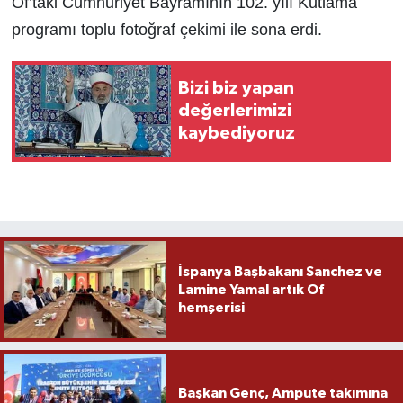
Of’taki Cumhuriyet Bayramının 102. yılı Kutlama
programı toplu fotoğraf çekimi ile sona erdi.
Bizi biz yapan
değerlerimizi
kaybediyoruz
İspanya Başbakanı Sanchez ve
Lamine Yamal artık Of
hemşerisi
Başkan Genç, Ampute takımına