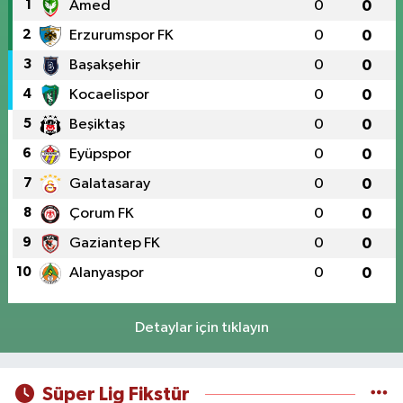
1
Amed
0
0
2
Erzurumspor FK
0
0
3
Başakşehir
0
0
4
Kocaelispor
0
0
5
Beşiktaş
0
0
6
Eyüpspor
0
0
7
Galatasaray
0
0
8
Çorum FK
0
0
9
Gaziantep FK
0
0
10
Alanyaspor
0
0
Detaylar için tıklayın
Süper Lig Fikstür