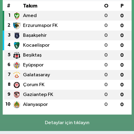
#
Takım
O
P
1
Amed
0
0
2
Erzurumspor FK
0
0
3
Başakşehir
0
0
4
Kocaelispor
0
0
5
Beşiktaş
0
0
6
Eyüpspor
0
0
7
Galatasaray
0
0
8
Çorum FK
0
0
9
Gaziantep FK
0
0
10
Alanyaspor
0
0
Detaylar için tıklayın