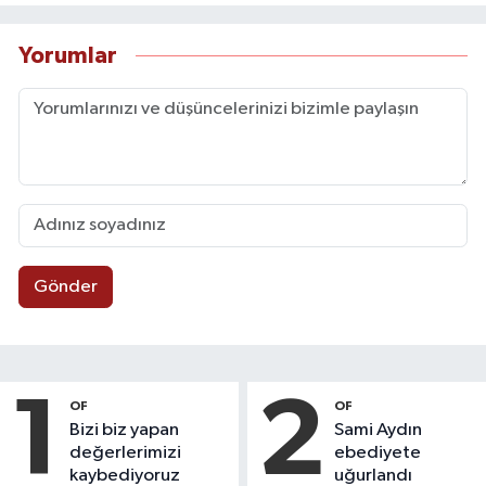
Yorumlar
Gönder
1
2
OF
OF
Bizi biz yapan
Sami Aydın
değerlerimizi
ebediyete
kaybediyoruz
uğurlandı