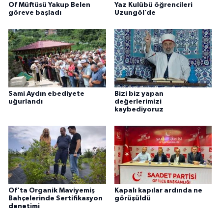
Of Müftüsü Yakup Belen
Yaz Kulübü öğrencileri
göreve başladı
Uzungöl’de
Sami Aydın ebediyete
Bizi biz yapan
uğurlandı
değerlerimizi
kaybediyoruz
Of'ta Organik Maviyemiş
Kapalı kapılar ardında ne
Bahçelerinde Sertifikasyon
görüşüldü
denetimi