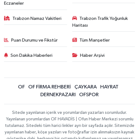
Eczaneler
Trabzon Namaz Vakitleri
Trabzon Trafik Yoğunluk
Haritası
Puan Durumu ve Fikstür
Tüm Manşetler
Son Dakika Haberleri
Haber Arşivi
OF
OF FİRMA REHBERİ
ÇAYKARA
HAYRAT
DERNEKPAZARI
OFSPOR
Sitede yayınlanan içerik ve yorumlardan yazarları sorumludur.
Yayınlanan yorumlardan OF HAVADİS | Ofun Haber Merkezi sorumlu
tutulamaz. Sitedeki tüm harici linkler ayrı bir sayfada açılır. Sitemizde
yayınlanan haber, köşe yazıları ve fotoğraflar izin alınmaksızın kaynak
gösterilse dahi, herhangi bir ortamda kullanılamaz ve yayınlanamaz