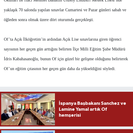
Okulları ile Hacı Mehmet Bahattin Ulusoy Endüstri Meslek Lisesi’nde
yaklaşık 70 salonda yapılan sınavlar Cumartesi ve Pazar günleri sabah ve
öğleden sonra olmak üzere dört oturumda gerçekleşti.
Of’ta Açık İlköğretim’in ardından Açık Lise sınavlarına giren öğrenci
sayısının her geçen gün arttığını belirten İlçe Milli Eğitim Şube Müdürü
İdris Kabahasanoğlu, bunun Of için güzel bir gelişme olduğunu belirterek
Of’un eğitim çıtasının her geçen gün daha da yükseldiğini söyledi.
İspanya Başbakanı Sanchez ve
Lamine Yamal artık Of
hemşerisi