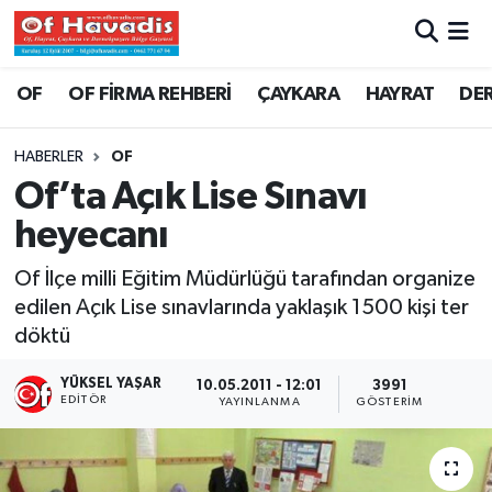
Trabzon Nöbetçi Eczaneler
OF
OF FİRMA REHBERİ
ÇAYKARA
HAYRAT
DE
Trabzon Hava Durumu
HABERLER
OF
Of’ta Açık Lise Sınavı
Trabzon Namaz Vakitleri
heyecanı
Trabzon Trafik Yoğunluk Haritası
Of İlçe milli Eğitim Müdürlüğü tarafından organize
edilen Açık Lise sınavlarında yaklaşık 1500 kişi ter
Süper Lig Puan Durumu ve Fikstür
döktü
Tüm Manşetler
YÜKSEL YAŞAR
10.05.2011 - 12:01
3991
EDITÖR
YAYINLANMA
GÖSTERIM
Son Dakika Haberleri
Haber Arşivi