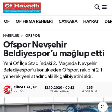
Trabzon Nöbetçi Eczaneler
OF
OF FİRMA REHBERİ
ÇAYKARA
HAYRAT
DE
Trabzon Hava Durumu
HABERLER
OFSPOR
Ofspor Nevşehir
Trabzon Namaz Vakitleri
Beldiyespor’u mağlup etti
Trabzon Trafik Yoğunluk Haritası
Yeni Of İlçe Stadı’ndaki 2. Maçında Nevşehir
Belediyespor’u konuk eden Ofspor, rakibini 2-1
Süper Lig Puan Durumu ve Fikstür
yenerek yeni stadındaki ilk galibiyetini aldı.
Tüm Manşetler
YÜKSEL YAŞAR
12.10.2020 - 00:12
265
EDITÖR
YAYINLANMA
GÖSTERIM
Son Dakika Haberleri
Haber Arşivi