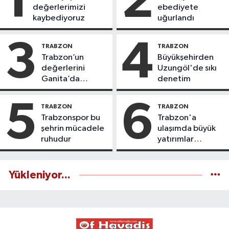
1
2
değerlerimizi
ebediyete
kaybediyoruz
uğurlandı
3
4
TRABZON
TRABZON
Trabzon’un
Büyükşehirden
değerlerini
Uzungöl'de sıkı
Ganita’da
denetim
yaşatıyoruz
5
6
TRABZON
TRABZON
Trabzonspor bu
Trabzon'a
şehrin mücadele
ulaşımda büyük
ruhudur
yatırımlar
yapılıyor
Yükleniyor...