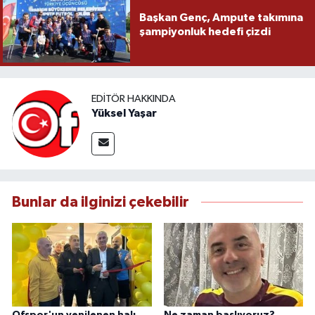
Başkan Genç, Ampute takımına
şampiyonluk hedefi çizdi
EDITÖR HAKKINDA
Yüksel Yaşar
Bunlar da ilginizi çekebilir
Ofspor'un yenilenen halı
Ne zaman başlıyoruz?