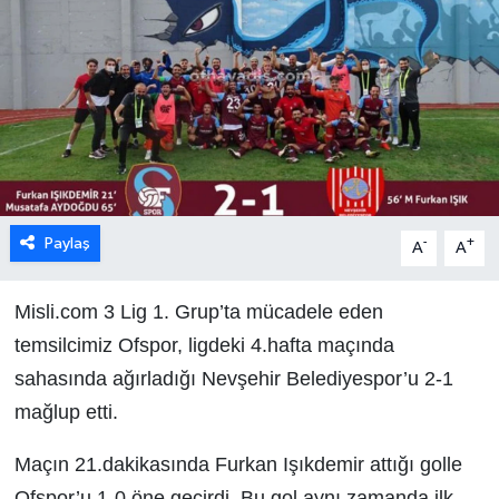
Paylaş
-
+
A
A
Misli.com 3 Lig 1. Grup’ta mücadele eden
temsilcimiz Ofspor, ligdeki 4.hafta maçında
sahasında ağırladığı Nevşehir Belediyespor’u 2-1
mağlup etti.
Maçın 21.dakikasında Furkan Işıkdemir attığı golle
Ofspor’u 1-0 öne geçirdi. Bu gol aynı zamanda ilk