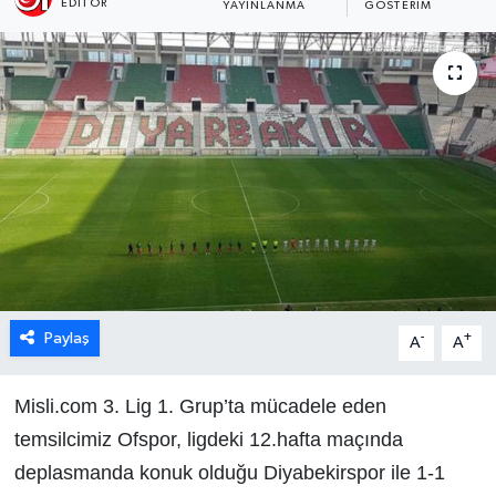
EDITÖR
YAYINLANMA
GÖSTERIM
Paylaş
-
+
A
A
Misli.com 3. Lig 1. Grup’ta mücadele eden
temsilcimiz Ofspor, ligdeki 12.hafta maçında
deplasmanda konuk olduğu Diyabekirspor ile 1-1