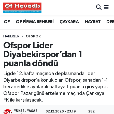
Trabzon Nöbetçi Eczaneler
OF
OF FİRMA REHBERİ
ÇAYKARA
HAYRAT
DE
Trabzon Hava Durumu
HABERLER
OFSPOR
Ofspor Lider
Trabzon Namaz Vakitleri
Diyabekirspor’dan 1
Trabzon Trafik Yoğunluk Haritası
puanla döndü
Süper Lig Puan Durumu ve Fikstür
Ligde 12.hafta maçında deplasmanda lider
Diyarbekirspor’a konuk olan Ofspor, sahadan 1-1
Tüm Manşetler
beraberlikle ayrılarak haftaya 1 puanla giriş yaptı.
Ofspor Pazar günü erteleme maçında Çankaya
Son Dakika Haberleri
FK ile karşılaşacak.
Haber Arşivi
YÜKSEL YAŞAR
02.12.2020 - 23:19
282