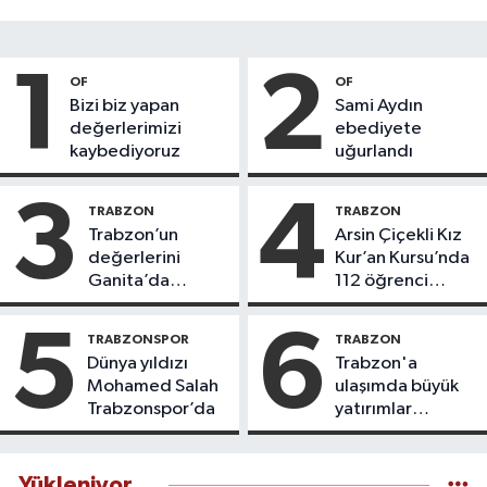
1
2
OF
OF
Bizi biz yapan
Sami Aydın
değerlerimizi
ebediyete
kaybediyoruz
uğurlandı
3
4
TRABZON
TRABZON
Trabzon’un
Arsin Çiçekli Kız
değerlerini
Kur’an Kursu’nda
Ganita’da
112 öğrenci
yaşatıyoruz
icazet aldı
5
6
TRABZONSPOR
TRABZON
Dünya yıldızı
Trabzon'a
Mohamed Salah
ulaşımda büyük
Trabzonspor’da
yatırımlar
yapılıyor
Yükleniyor...