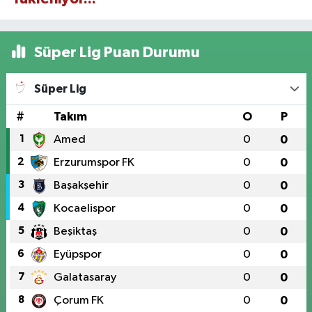
Süper Lig Puan Durumu
Süper Lig
#
Takım
O
P
1
Amed
0
0
2
Erzurumspor FK
0
0
3
Başakşehir
0
0
4
Kocaelispor
0
0
5
Beşiktaş
0
0
6
Eyüpspor
0
0
7
Galatasaray
0
0
8
Çorum FK
0
0