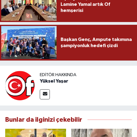
Lamine Yamal artık Of
hemşerisi
Başkan Genç, Ampute takımına
şampiyonluk hedefi çizdi
EDITÖR HAKKINDA
Yüksel Yaşar
Bunlar da ilginizi çekebilir