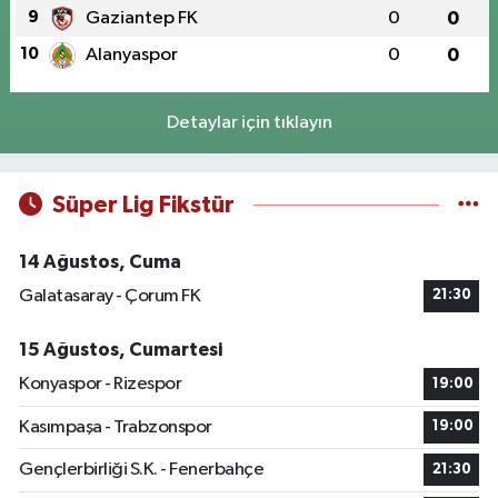
9
Gaziantep FK
0
0
10
Alanyaspor
0
0
Detaylar için tıklayın
Süper Lig Fikstür
14 Ağustos, Cuma
Galatasaray - Çorum FK
21:30
15 Ağustos, Cumartesi
Konyaspor - Rizespor
19:00
Kasımpaşa - Trabzonspor
19:00
Gençlerbirliği S.K. - Fenerbahçe
21:30