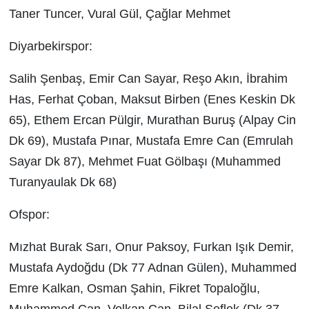
Taner Tuncer, Vural Gül, Çağlar Mehmet
Diyarbekirspor:
Salih Şenbaş, Emir Can Sayar, Reşo Akın, İbrahim
Has, Ferhat Çoban, Maksut Birben (Enes Keskin Dk
65), Ethem Ercan Pülgir, Murathan Buruş (Alpay Cin
Dk 69), Mustafa Pınar, Mustafa Emre Can (Emrulah
Sayar Dk 87), Mehmet Fuat Gölbaşı (Muhammed
Turanyaulak Dk 68)
Ofspor:
Mızhat Burak Sarı, Onur Paksoy, Furkan Işık Demir,
Mustafa Aydoğdu (Dk 77 Adnan Gülen), Muhammed
Emre Kalkan, Osman Şahin, Fikret Topaloğlu,
Muhammed Can, Volkan Can, Bilal Şeflek (Dk 37