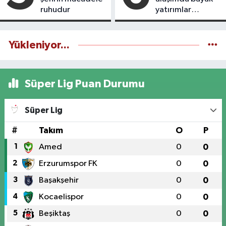
ruhudur
yatırımlar
yapılıyor
Yükleniyor...
Süper Lig Puan Durumu
Süper Lig
#
Takım
O
P
1
Amed
0
0
2
Erzurumspor FK
0
0
3
Başakşehir
0
0
4
Kocaelispor
0
0
5
Beşiktaş
0
0