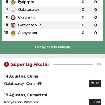
6
Eyüpspor
0
0
7
Galatasaray
0
0
8
Çorum FK
0
0
9
Gaziantep FK
0
0
10
Alanyaspor
0
0
Detaylar için tıklayın
Süper Lig Fikstür
14 Ağustos, Cuma
Galatasaray - Çorum FK
21:30
15 Ağustos, Cumartesi
Konyaspor - Rizespor
19:00