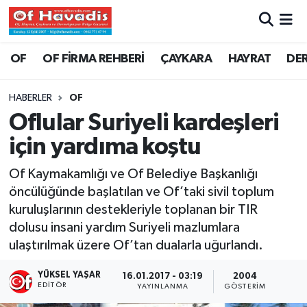
Trabzon Nöbetçi Eczaneler
OF
OF FİRMA REHBERİ
ÇAYKARA
HAYRAT
DE
Trabzon Hava Durumu
HABERLER
OF
Oflular Suriyeli kardeşleri
Trabzon Namaz Vakitleri
için yardıma koştu
Trabzon Trafik Yoğunluk Haritası
Of Kaymakamlığı ve Of Belediye Başkanlığı
öncülüğünde başlatılan ve Of’taki sivil toplum
Süper Lig Puan Durumu ve Fikstür
kuruluşlarının destekleriyle toplanan bir TIR
dolusu insani yardım Suriyeli mazlumlara
Tüm Manşetler
ulaştırılmak üzere Of’tan dualarla uğurlandı.
Son Dakika Haberleri
YÜKSEL YAŞAR
16.01.2017 - 03:19
2004
EDITÖR
YAYINLANMA
GÖSTERIM
Haber Arşivi