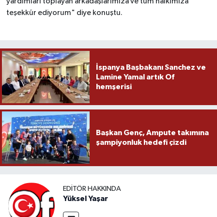
yardımları toplayan arkadaşlarımıza ve tüm halkımıza
teşekkür ediyorum" diye konuştu.
İspanya Başbakanı Sanchez ve
Lamine Yamal artık Of
hemşerisi
Başkan Genç, Ampute takımına
şampiyonluk hedefi çizdi
EDITÖR HAKKINDA
Yüksel Yaşar