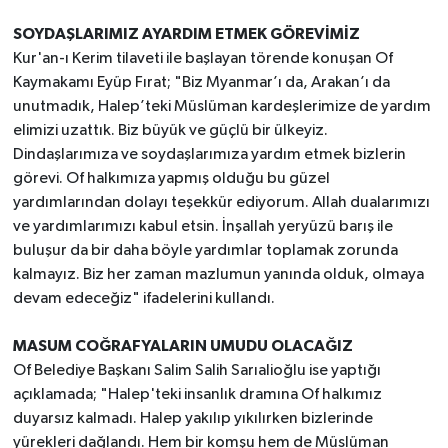
SOYDAŞLARIMIZ AYARDIM ETMEK GÖREVİMİZ
Kur'an-ı Kerim tilaveti ile başlayan törende konuşan Of
Kaymakamı Eyüp Fırat; "Biz Myanmar’ı da, Arakan’ı da
unutmadık, Halep’teki Müslüman kardeşlerimize de yardım
elimizi uzattık. Biz büyük ve güçlü bir ülkeyiz.
Dindaşlarımıza ve soydaşlarımıza yardım etmek bizlerin
görevi. Of halkımıza yapmış olduğu bu güzel
yardımlarından dolayı teşekkür ediyorum. Allah dualarımızı
ve yardımlarımızı kabul etsin. İnşallah yeryüzü barış ile
buluşur da bir daha böyle yardımlar toplamak zorunda
kalmayız. Biz her zaman mazlumun yanında olduk, olmaya
devam edeceğiz" ifadelerini kullandı.
MASUM COĞRAFYALARIN UMUDU OLACAĞIZ
Of Belediye Başkanı Salim Salih Sarıalioğlu ise yaptığı
açıklamada; "Halep'teki insanlık dramına Of halkımız
duyarsız kalmadı. Halep yakılıp yıkılırken bizlerinde
yürekleri dağlandı. Hem bir komşu hem de Müslüman