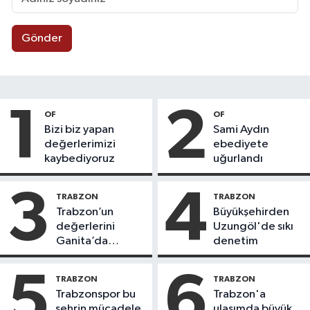
Gönder
1
2
OF
OF
Bizi biz yapan
Sami Aydın
değerlerimizi
ebediyete
kaybediyoruz
uğurlandı
3
4
TRABZON
TRABZON
Trabzon’un
Büyükşehirden
değerlerini
Uzungöl'de sıkı
Ganita’da
denetim
yaşatıyoruz
5
6
TRABZON
TRABZON
Trabzonspor bu
Trabzon'a
şehrin mücadele
ulaşımda büyük