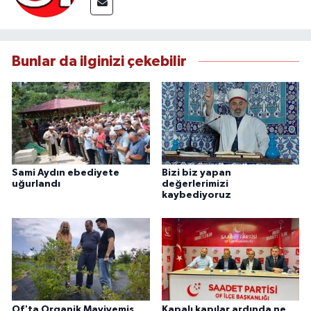
Bunlar da ilginizi çekebilir
Sami Aydın ebediyete
Bizi biz yapan
uğurlandı
değerlerimizi
kaybediyoruz
Of'ta Organik Maviyemiş
Kapalı kapılar ardında ne