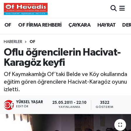
Trabzon Nöbetçi Eczaneler
OF
OF FİRMA REHBERİ
ÇAYKARA
HAYRAT
DE
Trabzon Hava Durumu
HABERLER
OF
Oflu öğrencilerin Hacivat-
Trabzon Namaz Vakitleri
Karagöz keyfi
Trabzon Trafik Yoğunluk Haritası
Of Kaymakamlığı Of’taki Belde ve Köy okullarında
eğitim gören öğrencilere Hacivat-Karagöz oyunu
Süper Lig Puan Durumu ve Fikstür
izletti.
Tüm Manşetler
YÜKSEL YAŞAR
25.05.2011 - 22:10
3522
EDITÖR
YAYINLANMA
GÖSTERIM
Son Dakika Haberleri
Haber Arşivi