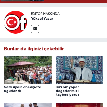
EDITÖR HAKKINDA
Yüksel Yaşar
Bunlar da ilginizi çekebilir
Sami Aydın ebediyete
Bizi biz yapan
uğurlandı
değerlerimizi
kaybediyoruz