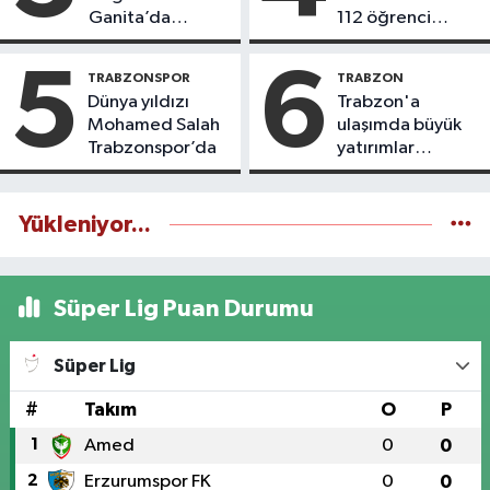
Ganita’da
112 öğrenci
yaşatıyoruz
icazet aldı
5
6
TRABZONSPOR
TRABZON
Dünya yıldızı
Trabzon'a
Mohamed Salah
ulaşımda büyük
Trabzonspor’da
yatırımlar
yapılıyor
Yükleniyor...
Süper Lig Puan Durumu
Süper Lig
#
Takım
O
P
1
Amed
0
0
2
Erzurumspor FK
0
0