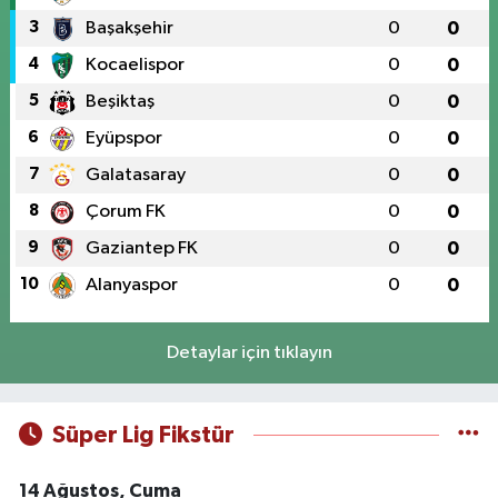
3
Başakşehir
0
0
4
Kocaelispor
0
0
5
Beşiktaş
0
0
6
Eyüpspor
0
0
7
Galatasaray
0
0
8
Çorum FK
0
0
9
Gaziantep FK
0
0
10
Alanyaspor
0
0
Detaylar için tıklayın
Süper Lig Fikstür
14 Ağustos, Cuma