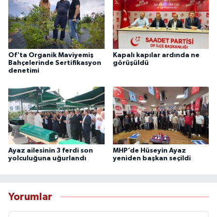
Of'ta Organik Maviyemiş
Kapalı kapılar ardında ne
Bahçelerinde Sertifikasyon
görüşüldü
denetimi
Ayaz ailesinin 3 ferdi son
MHP’de Hüseyin Ayaz
yolculuğuna uğurlandı
yeniden başkan seçildi
Yorumlar