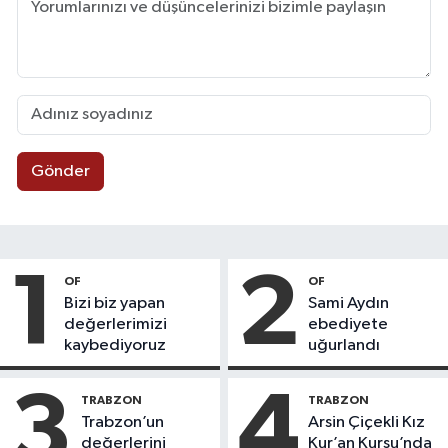
Gönder
1
2
OF
OF
Bizi biz yapan
Sami Aydın
değerlerimizi
ebediyete
kaybediyoruz
uğurlandı
3
4
TRABZON
TRABZON
Trabzon’un
Arsin Çiçekli Kız
değerlerini
Kur’an Kursu’nda