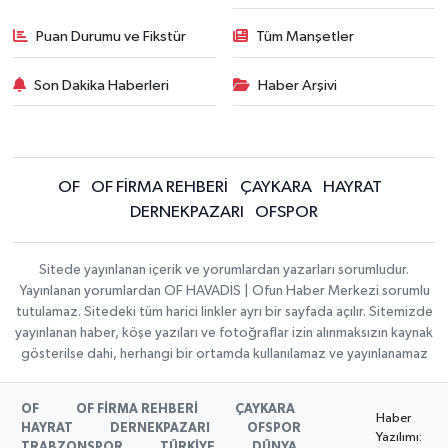
Puan Durumu ve Fikstür
Tüm Manşetler
Son Dakika Haberleri
Haber Arşivi
OF
OF FİRMA REHBERİ
ÇAYKARA
HAYRAT
DERNEKPAZARI
OFSPOR
Sitede yayınlanan içerik ve yorumlardan yazarları sorumludur.
Yayınlanan yorumlardan OF HAVADİS | Ofun Haber Merkezi sorumlu
tutulamaz. Sitedeki tüm harici linkler ayrı bir sayfada açılır. Sitemizde
yayınlanan haber, köşe yazıları ve fotoğraflar izin alınmaksızın kaynak
gösterilse dahi, herhangi bir ortamda kullanılamaz ve yayınlanamaz
OF
OF FİRMA REHBERİ
ÇAYKARA
Haber
HAYRAT
DERNEKPAZARI
OFSPOR
Yazılımı:
TRABZONSPOR
TÜRKİYE
DÜNYA