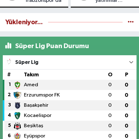
Trabzonspor’da
yatırımlar
yapılıyor
Yükleniyor...
Süper Lig Puan Durumu
Süper Lig
#
Takım
O
P
1
Amed
0
0
2
Erzurumspor FK
0
0
3
Başakşehir
0
0
4
Kocaelispor
0
0
5
Beşiktaş
0
0
6
Eyüpspor
0
0