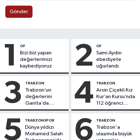
Gönder
1
2
OF
OF
Bizi biz yapan
Sami Aydın
değerlerimizi
ebediyete
kaybediyoruz
uğurlandı
3
4
TRABZON
TRABZON
Trabzon’un
Arsin Çiçekli Kız
değerlerini
Kur’an Kursu’nda
Ganita’da
112 öğrenci
yaşatıyoruz
icazet aldı
5
6
TRABZONSPOR
TRABZON
Dünya yıldızı
Trabzon'a
Mohamed Salah
ulaşımda büyük