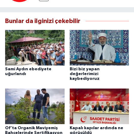
Bunlar da ilginizi çekebilir
Sami Aydın ebediyete
Bizi biz yapan
uğurlandı
değerlerimizi
kaybediyoruz
Of'ta Organik Maviyemiş
Kapalı kapılar ardında ne
Bahçelerinde Sertifikasyon
görüşüldü