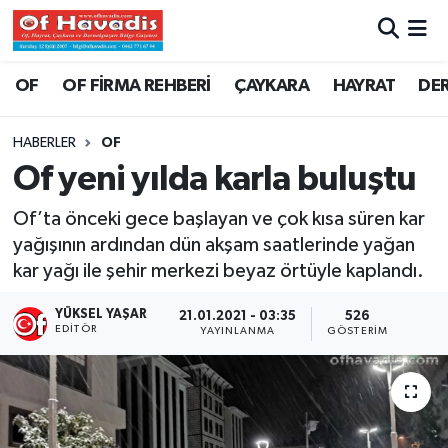
Trabzon Nöbetçi Eczaneler
OF
OF FİRMA REHBERİ
ÇAYKARA
HAYRAT
DE
Trabzon Hava Durumu
HABERLER
OF
Of yeni yılda karla buluştu
Trabzon Namaz Vakitleri
Of’ta önceki gece başlayan ve çok kısa süren kar
Trabzon Trafik Yoğunluk Haritası
yağışının ardından dün akşam saatlerinde yağan
kar yağı ile şehir merkezi beyaz örtüyle kaplandı.
Süper Lig Puan Durumu ve Fikstür
YÜKSEL YAŞAR
21.01.2021 - 03:35
526
Tüm Manşetler
EDITÖR
YAYINLANMA
GÖSTERIM
Son Dakika Haberleri
Haber Arşivi