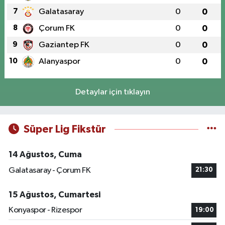
7
Galatasaray
0
0
8
Çorum FK
0
0
9
Gaziantep FK
0
0
10
Alanyaspor
0
0
Detaylar için tıklayın
Süper Lig Fikstür
14 Ağustos, Cuma
Galatasaray - Çorum FK
21:30
15 Ağustos, Cumartesi
Konyaspor - Rizespor
19:00