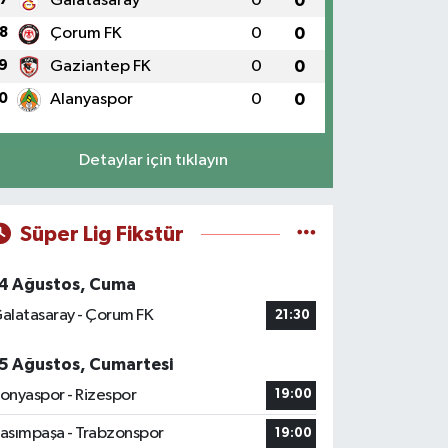
Galatasaray
0
0
8
Çorum FK
0
0
9
Gaziantep FK
0
0
0
Alanyaspor
0
0
Detaylar için tıklayın
Süper Lig Fikstür
4 Ağustos, Cuma
alatasaray - Çorum FK
21:30
5 Ağustos, Cumartesi
onyaspor - Rizespor
19:00
asımpaşa - Trabzonspor
19:00