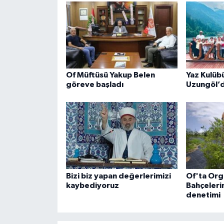
Of Müftüsü Yakup Belen
Yaz Kulübü
göreve başladı
Uzungöl’
Bizi biz yapan değerlerimizi
Of'ta Org
kaybediyoruz
Bahçeleri
denetimi