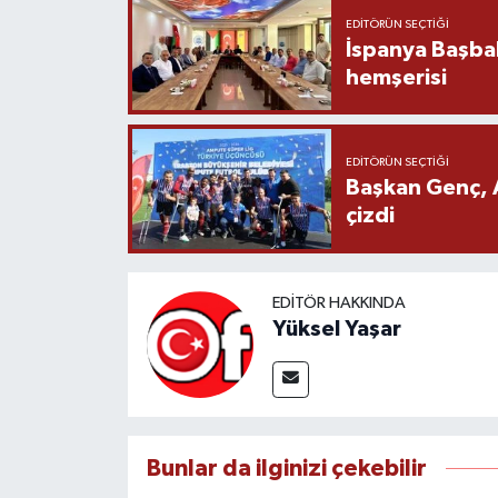
EDITÖRÜN SEÇTIĞI
İspanya Başba
hemşerisi
EDITÖRÜN SEÇTIĞI
Başkan Genç, 
çizdi
EDITÖR HAKKINDA
Yüksel Yaşar
Bunlar da ilginizi çekebilir