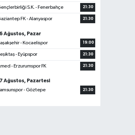
ençlerbirliği S.K. - Fenerbahçe
21:30
aziantep FK - Alanyaspor
21:30
6 Ağustos, Pazar
aşakşehir - Kocaelispor
19:00
eşiktaş - Eyüpspor
21:30
med - Erzurumspor FK
21:30
7 Ağustos, Pazartesi
amsunspor - Göztepe
21:30