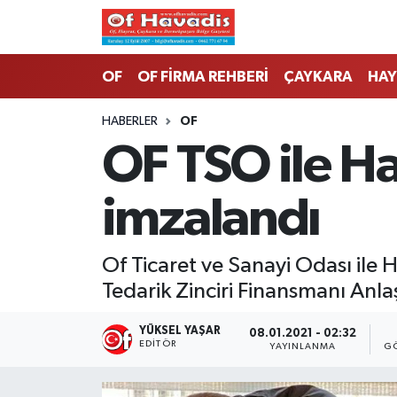
Trabzon Nöbetçi Eczaneler
OF
OF FİRMA REHBERİ
ÇAYKARA
HAY
Trabzon Hava Durumu
HABERLER
OF
OF TSO ile H
Trabzon Namaz Vakitleri
imzalandı
Trabzon Trafik Yoğunluk Haritası
Süper Lig Puan Durumu ve Fikstür
Of Ticaret ve Sanayi Odası ile H
Tedarik Zinciri Finansmanı Anl
Tüm Manşetler
YÜKSEL YAŞAR
08.01.2021 - 02:32
Son Dakika Haberleri
EDITÖR
YAYINLANMA
G
Haber Arşivi