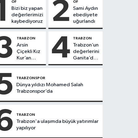
1
2
OF
OF
Bizi biz yapan
Sami Aydın
değerlerimizi
ebediyete
kaybediyoruz
uğurlandı
3
4
TRABZON
TRABZON
Arsin
Trabzon’un
Çiçekli Kız
değerlerini
Kur’an
Ganita’da
Kursu’nda
yaşatıyoruz
112 öğrenci
5
icazet aldı
TRABZONSPOR
Dünya yıldızı Mohamed Salah
Trabzonspor’da
6
TRABZON
Trabzon'a ulaşımda büyük yatırımlar
yapılıyor