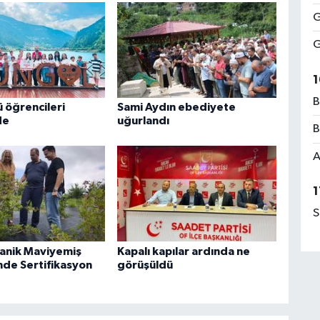
G
G
1
B
 öğrencileri
Sami Aydın ebediyete
de
uğurlandı
B
A
1
S
anik Maviyemiş
Kapalı kapılar ardında ne
nde Sertifikasyon
görüşüldü