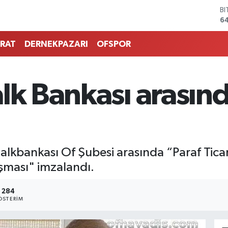
B
6
D
4
RAT
DERNEKPAZARI
OFSPOR
E
5
ST
64
alk Bankası arasın
G
6
Bİ
13
alkbankası Of Şubesi arasında “Paraf Ticari
aşması" imzalandı.
284
ÖSTERIM