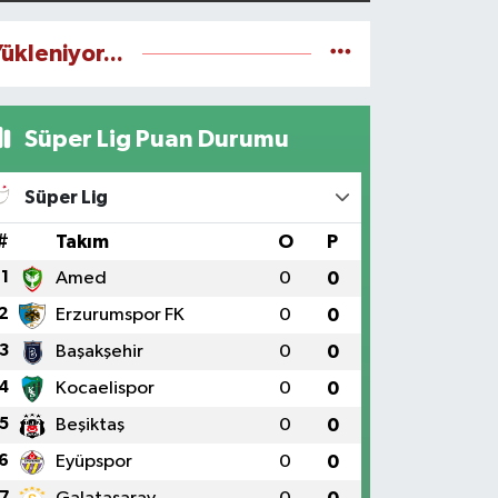
ükleniyor...
Süper Lig Puan Durumu
Süper Lig
#
Takım
O
P
1
Amed
0
0
2
Erzurumspor FK
0
0
3
Başakşehir
0
0
4
Kocaelispor
0
0
5
Beşiktaş
0
0
6
Eyüpspor
0
0
7