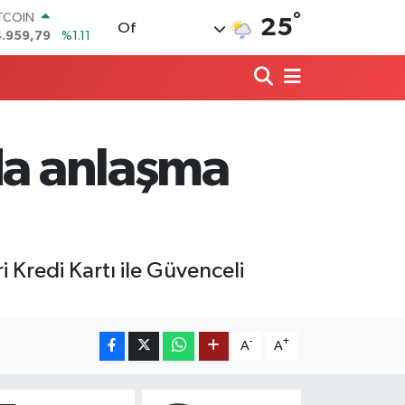
°
ITCOIN
25
Of
4.959,79
%1.11
OLAR
7,7436
%0.18
URO
5,2510
%0.32
ERLİN
,4811
%0.38
da anlaşma
RAM ALTIN
660.55
%0.03
ST100
.779
%-14
 Kredi Kartı ile Güvenceli
-
+
A
A