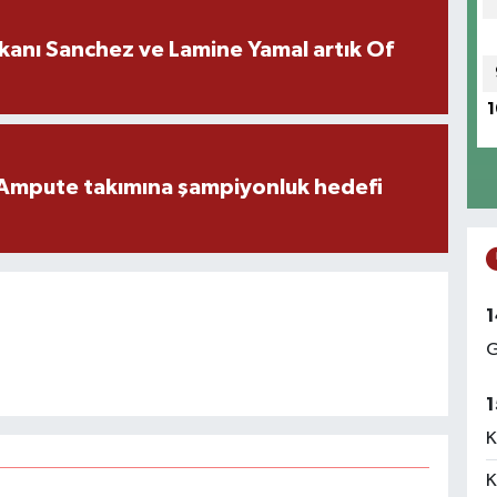
kanı Sanchez ve Lamine Yamal artık Of
1
Ampute takımına şampiyonluk hedefi
1
G
1
K
K