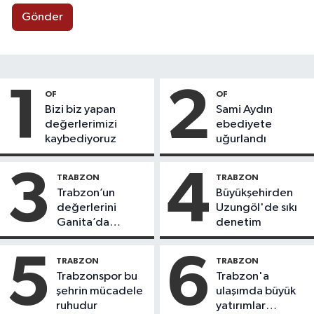
Gönder
1
2
OF
OF
Bizi biz yapan
Sami Aydın
değerlerimizi
ebediyete
kaybediyoruz
uğurlandı
3
4
TRABZON
TRABZON
Trabzon’un
Büyükşehirden
değerlerini
Uzungöl'de sıkı
Ganita’da
denetim
yaşatıyoruz
5
6
TRABZON
TRABZON
Trabzonspor bu
Trabzon'a
şehrin mücadele
ulaşımda büyük
ruhudur
yatırımlar