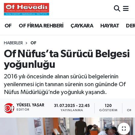
Trabzon Nöbetçi Eczaneler
OF
OF FİRMA REHBERİ
ÇAYKARA
HAYRAT
DE
Trabzon Hava Durumu
HABERLER
OF
Of Nüfus’ta Sürücü Belgesi
Trabzon Namaz Vakitleri
yoğunluğu
Trabzon Trafik Yoğunluk Haritası
2016 yılı öncesinde alınan sürücü belgelerinin
yenilenmesi için tanınan sürenin son gününde Of
Süper Lig Puan Durumu ve Fikstür
Nüfus Müdürlüğü’nde yoğunluk yaşandı.
Tüm Manşetler
YÜKSEL YAŞAR
31.07.2025 - 22:45
120
EDITÖR
YAYINLANMA
GÖSTERIM
OKU
Son Dakika Haberleri
Haber Arşivi