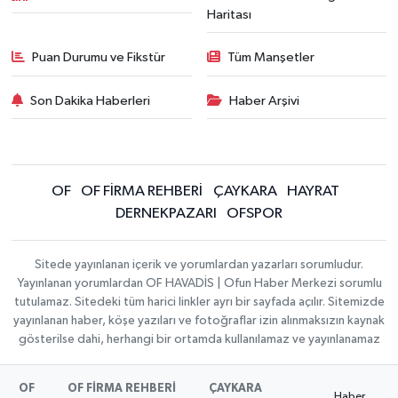
Haritası
Puan Durumu ve Fikstür
Tüm Manşetler
Son Dakika Haberleri
Haber Arşivi
OF
OF FİRMA REHBERİ
ÇAYKARA
HAYRAT
DERNEKPAZARI
OFSPOR
Sitede yayınlanan içerik ve yorumlardan yazarları sorumludur.
Yayınlanan yorumlardan OF HAVADİS | Ofun Haber Merkezi sorumlu
tutulamaz. Sitedeki tüm harici linkler ayrı bir sayfada açılır. Sitemizde
yayınlanan haber, köşe yazıları ve fotoğraflar izin alınmaksızın kaynak
gösterilse dahi, herhangi bir ortamda kullanılamaz ve yayınlanamaz
OF
OF FİRMA REHBERİ
ÇAYKARA
Haber