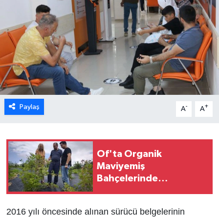
Paylaş
-
+
A
A
Of'ta Organik
Maviyemiş
Bahçelerinde
Sertifikasyon denetimi
2016 yılı öncesinde alınan sürücü belgelerinin