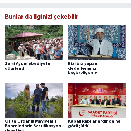
Bunlar da ilginizi çekebilir
Sami Aydın ebediyete
Bizi biz yapan
uğurlandı
değerlerimizi
kaybediyoruz
Of'ta Organik Maviyemiş
Kapalı kapılar ardında ne
Bahçelerinde Sertifikasyon
görüşüldü
denetimi