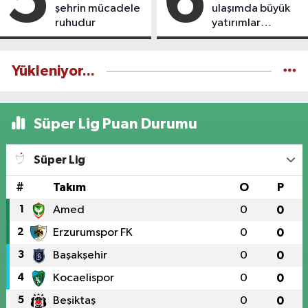
5
6
şehrin mücadele
ulaşımda büyük
ruhudur
yatırımlar
yapılıyor
Yükleniyor...
Süper Lig Puan Durumu
Süper Lig
#
Takım
O
P
1
Amed
0
0
2
Erzurumspor FK
0
0
3
Başakşehir
0
0
4
Kocaelispor
0
0
5
Beşiktaş
0
0