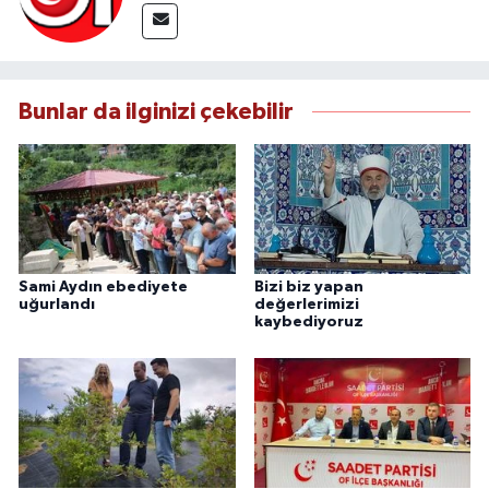
Bunlar da ilginizi çekebilir
Sami Aydın ebediyete
Bizi biz yapan
uğurlandı
değerlerimizi
kaybediyoruz