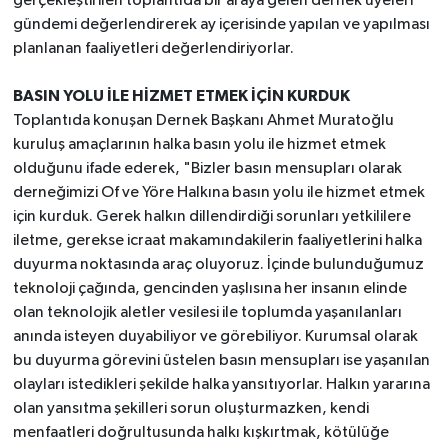
gerçekleştirilen toplantıda bir araya gelen dernek üyeleri
gündemi değerlendirerek ay içerisinde yapılan ve yapılması
planlanan faaliyetleri değerlendiriyorlar.
BASIN YOLU İLE HİZMET ETMEK İÇİN KURDUK
Toplantıda konuşan Dernek Başkanı Ahmet Muratoğlu
kuruluş amaçlarının halka basın yolu ile hizmet etmek
olduğunu ifade ederek, "Bizler basın mensupları olarak
derneğimizi Of ve Yöre Halkına basın yolu ile hizmet etmek
için kurduk. Gerek halkın dillendirdiği sorunları yetkililere
iletme, gerekse icraat makamındakilerin faaliyetlerini halka
duyurma noktasında araç oluyoruz. İçinde bulunduğumuz
teknoloji çağında, gencinden yaşlısına her insanın elinde
olan teknolojik aletler vesilesi ile toplumda yaşanılanları
anında isteyen duyabiliyor ve görebiliyor. Kurumsal olarak
bu duyurma görevini üstelen basın mensupları ise yaşanılan
olayları istedikleri şekilde halka yansıtıyorlar. Halkın yararına
olan yansıtma şekilleri sorun oluşturmazken, kendi
menfaatleri doğrultusunda halkı kışkırtmak, kötülüğe