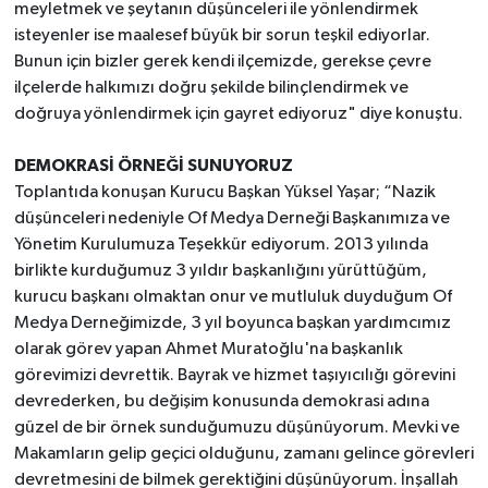
meyletmek ve şeytanın düşünceleri ile yönlendirmek
isteyenler ise maalesef büyük bir sorun teşkil ediyorlar.
Bunun için bizler gerek kendi ilçemizde, gerekse çevre
ilçelerde halkımızı doğru şekilde bilinçlendirmek ve
doğruya yönlendirmek için gayret ediyoruz" diye konuştu.
DEMOKRASİ ÖRNEĞİ SUNUYORUZ
Toplantıda konuşan Kurucu Başkan Yüksel Yaşar; “Nazik
düşünceleri nedeniyle Of Medya Derneği Başkanımıza ve
Yönetim Kurulumuza Teşekkür ediyorum. 2013 yılında
birlikte kurduğumuz 3 yıldır başkanlığını yürüttüğüm,
kurucu başkanı olmaktan onur ve mutluluk duyduğum Of
Medya Derneğimizde, 3 yıl boyunca başkan yardımcımız
olarak görev yapan Ahmet Muratoğlu'na başkanlık
görevimizi devrettik. Bayrak ve hizmet taşıyıcılığı görevini
devrederken, bu değişim konusunda demokrasi adına
güzel de bir örnek sunduğumuzu düşünüyorum. Mevki ve
Makamların gelip geçici olduğunu, zamanı gelince görevleri
devretmesini de bilmek gerektiğini düşünüyorum. İnşallah