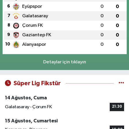
6
Eyüpspor
0
0
7
Galatasaray
0
0
8
Çorum FK
0
0
9
Gaziantep FK
0
0
10
Alanyaspor
0
0
Detaylar için tıklayın
Süper Lig Fikstür
14 Ağustos, Cuma
Galatasaray - Çorum FK
21:30
15 Ağustos, Cumartesi