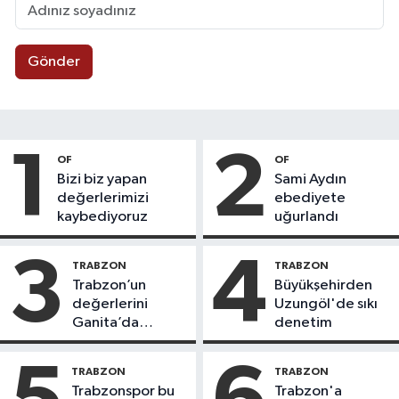
Gönder
1
2
OF
OF
Bizi biz yapan
Sami Aydın
değerlerimizi
ebediyete
kaybediyoruz
uğurlandı
3
4
TRABZON
TRABZON
Trabzon’un
Büyükşehirden
değerlerini
Uzungöl'de sıkı
Ganita’da
denetim
yaşatıyoruz
TRABZON
TRABZON
Trabzonspor bu
Trabzon'a