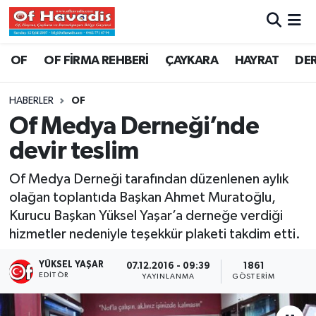
Trabzon Nöbetçi Eczaneler
OF
OF FİRMA REHBERİ
ÇAYKARA
HAYRAT
DE
Trabzon Hava Durumu
HABERLER
OF
Of Medya Derneği’nde
Trabzon Namaz Vakitleri
devir teslim
Trabzon Trafik Yoğunluk Haritası
Of Medya Derneği tarafından düzenlenen aylık
olağan toplantıda Başkan Ahmet Muratoğlu,
Süper Lig Puan Durumu ve Fikstür
Kurucu Başkan Yüksel Yaşar’a derneğe verdiği
hizmetler nedeniyle teşekkür plaketi takdim etti.
Tüm Manşetler
YÜKSEL YAŞAR
07.12.2016 - 09:39
1861
Son Dakika Haberleri
EDITÖR
YAYINLANMA
GÖSTERIM
Haber Arşivi