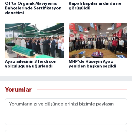
Of'ta Organik Maviyemiş
Kapalı kapılar ardında ne
Bahçelerinde Sertifikasyon
görüşüldü
denetimi
Ayaz ailesinin 3 ferdi son
MHP’de Hüseyin Ayaz
yolculuğuna uğurlandı
yeniden başkan seçildi
Yorumlar