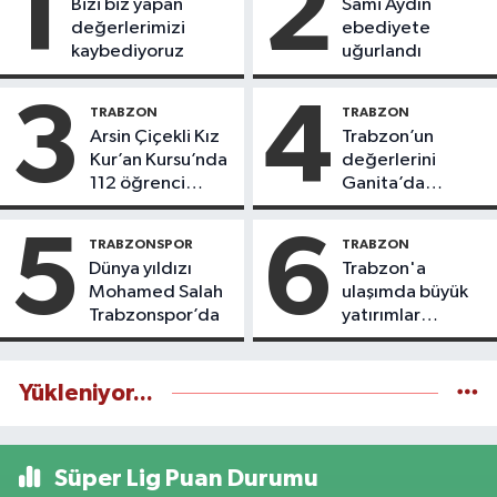
1
2
Bizi biz yapan
Sami Aydın
değerlerimizi
ebediyete
kaybediyoruz
uğurlandı
3
4
TRABZON
TRABZON
Arsin Çiçekli Kız
Trabzon’un
Kur’an Kursu’nda
değerlerini
112 öğrenci
Ganita’da
icazet aldı
yaşatıyoruz
5
6
TRABZONSPOR
TRABZON
Dünya yıldızı
Trabzon'a
Mohamed Salah
ulaşımda büyük
Trabzonspor’da
yatırımlar
yapılıyor
Yükleniyor...
Süper Lig Puan Durumu