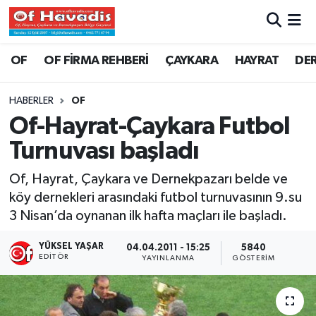
Trabzon Nöbetçi Eczaneler
OF
OF FİRMA REHBERİ
ÇAYKARA
HAYRAT
DE
Trabzon Hava Durumu
HABERLER
OF
Of-Hayrat-Çaykara Futbol
Trabzon Namaz Vakitleri
Turnuvası başladı
Trabzon Trafik Yoğunluk Haritası
Of, Hayrat, Çaykara ve Dernekpazarı belde ve
köy dernekleri arasındaki futbol turnuvasının 9.su
Süper Lig Puan Durumu ve Fikstür
3 Nisan’da oynanan ilk hafta maçları ile başladı.
Tüm Manşetler
YÜKSEL YAŞAR
04.04.2011 - 15:25
5840
EDITÖR
YAYINLANMA
GÖSTERIM
Son Dakika Haberleri
Haber Arşivi