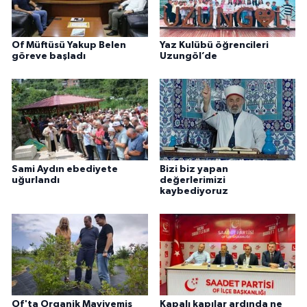
Of Müftüsü Yakup Belen
Yaz Kulübü öğrencileri
göreve başladı
Uzungöl’de
Sami Aydın ebediyete
Bizi biz yapan
uğurlandı
değerlerimizi
kaybediyoruz
Of'ta Organik Maviyemiş
Kapalı kapılar ardında ne