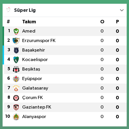
Süper Lig
#
Takım
O
P
1
Amed
0
0
2
Erzurumspor FK
0
0
3
Başakşehir
0
0
4
Kocaelispor
0
0
5
Beşiktaş
0
0
6
Eyüpspor
0
0
7
Galatasaray
0
0
8
Çorum FK
0
0
9
Gaziantep FK
0
0
10
Alanyaspor
0
0