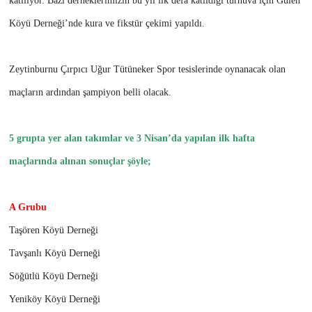
katılıyor.
Bazı derneklerimizin bu yıl ilk defa katıldığı turnuva için Gülen
Köyü Derneği’nde kura ve fikstür çekimi yapıldı.
Zeytinburnu Çırpıcı Uğur Tütüneker Spor tesislerinde oynanacak olan
maçların ardından şampiyon belli olacak.
5 grupta yer alan takımlar ve 3 Nisan’da yapılan ilk hafta
maçlarında alınan sonuçlar şöyle;
A Grubu
Taşören Köyü Derneği
Tavşanlı Köyü Derneği
Söğütlü Köyü Derneği
Yeniköy Köyü Derneği