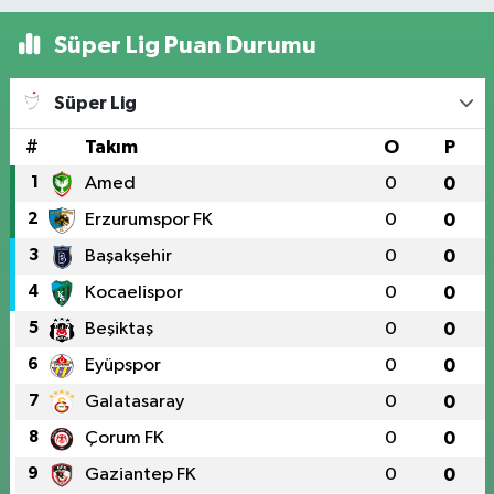
Süper Lig Puan Durumu
Süper Lig
#
Takım
O
P
1
Amed
0
0
2
Erzurumspor FK
0
0
3
Başakşehir
0
0
4
Kocaelispor
0
0
5
Beşiktaş
0
0
6
Eyüpspor
0
0
7
Galatasaray
0
0
8
Çorum FK
0
0
9
Gaziantep FK
0
0