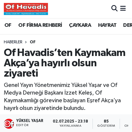
Trabzon Nöbetçi Eczaneler
OF
OF FİRMA REHBERİ
ÇAYKARA
HAYRAT
DE
Trabzon Hava Durumu
HABERLER
OF
Of Havadis’ten Kaymakam
Trabzon Namaz Vakitleri
Akça’ya hayırlı olsun
Trabzon Trafik Yoğunluk Haritası
ziyareti
Süper Lig Puan Durumu ve Fikstür
Genel Yayın Yönetmenimiz Yüksel Yaşar ve Of
Medya Derneği Başkanı İzzet Keleş, Of
Tüm Manşetler
Kaymakamlığı görevine başlayan Eşref Akça’ya
hayırlı olsun ziyaretinde bulundu.
Son Dakika Haberleri
YÜKSEL YAŞAR
02.07.2025 - 23:18
85
EDITÖR
YAYINLANMA
GÖSTERIM
OKU
Haber Arşivi