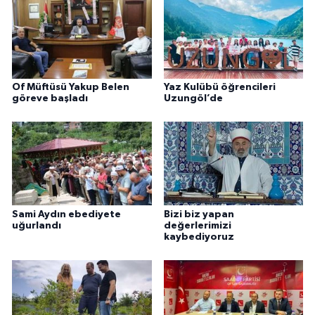
Of Müftüsü Yakup Belen
Yaz Kulübü öğrencileri
göreve başladı
Uzungöl’de
Sami Aydın ebediyete
Bizi biz yapan
uğurlandı
değerlerimizi
kaybediyoruz