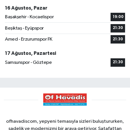
16 Ağustos, Pazar
Başakşehir - Kocaelispor
19:00
Beşiktaş - Eyüpspor
21:30
Amed - Erzurumspor FK
21:30
17 Ağustos, Pazartesi
Samsunspor - Göztepe
21:30
ofhavadiscom, yepyeni temasıyla sizleri buluştururken,
sadelik ve modernizmi bir araya getiriyor. Şatafattan