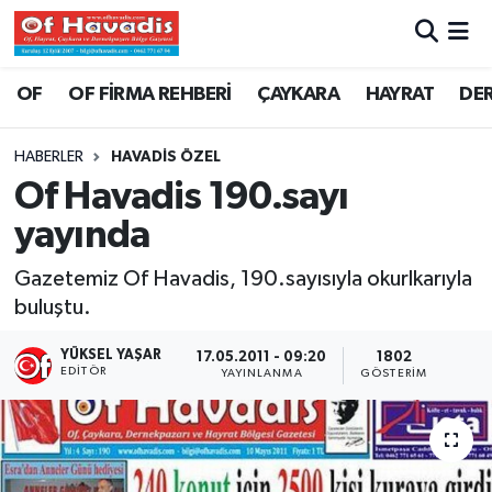
Trabzon Nöbetçi Eczaneler
OF
OF FİRMA REHBERİ
ÇAYKARA
HAYRAT
DE
Trabzon Hava Durumu
HABERLER
HAVADİS ÖZEL
Of Havadis 190.sayı
Trabzon Namaz Vakitleri
yayında
Trabzon Trafik Yoğunluk Haritası
Gazetemiz Of Havadis, 190.sayısıyla okurlkarıyla
buluştu.
Süper Lig Puan Durumu ve Fikstür
YÜKSEL YAŞAR
17.05.2011 - 09:20
1802
Tüm Manşetler
EDITÖR
YAYINLANMA
GÖSTERIM
Son Dakika Haberleri
Haber Arşivi