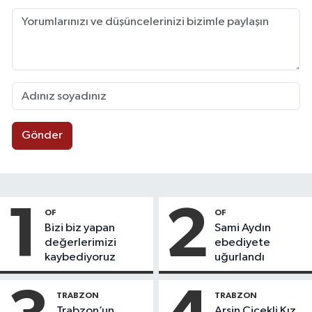
Gönder
1
2
OF
OF
Bizi biz yapan
Sami Aydın
değerlerimizi
ebediyete
kaybediyoruz
uğurlandı
TRABZON
TRABZON
Trabzon’un
Arsin Çiçekli Kız