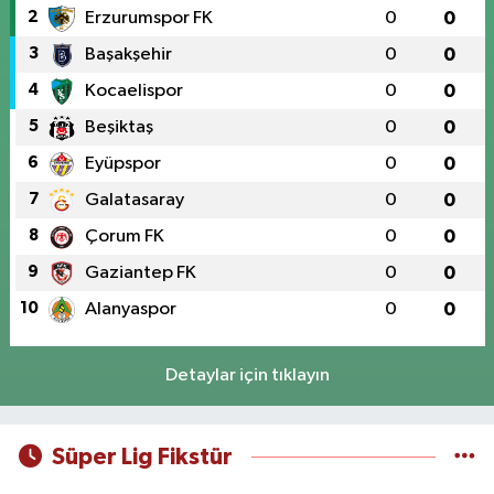
2
Erzurumspor FK
0
0
3
Başakşehir
0
0
4
Kocaelispor
0
0
5
Beşiktaş
0
0
6
Eyüpspor
0
0
7
Galatasaray
0
0
8
Çorum FK
0
0
9
Gaziantep FK
0
0
10
Alanyaspor
0
0
Detaylar için tıklayın
Süper Lig Fikstür