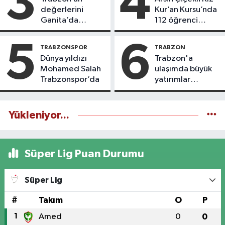
3
4
değerlerini
Kur’an Kursu’nda
Ganita’da
112 öğrenci
yaşatıyoruz
icazet aldı
5
6
TRABZONSPOR
TRABZON
Dünya yıldızı
Trabzon'a
Mohamed Salah
ulaşımda büyük
Trabzonspor’da
yatırımlar
yapılıyor
Yükleniyor...
Süper Lig Puan Durumu
Süper Lig
#
Takım
O
P
1
Amed
0
0