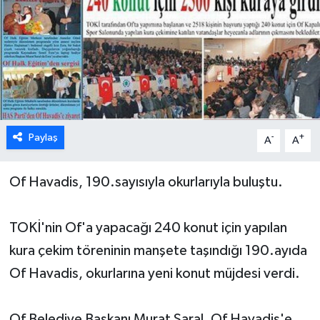
Paylaş
-
+
A
A
Of Havadis, 190.sayısıyla okurlarıyla buluştu.
TOKİ'nin Of'a yapacağı 240 konut için yapılan
kura çekim töreninin manşete taşındığı 190.ayıda
Of Havadis, okurlarına yeni konut müjdesi verdi.
Of Belediye Başkanı Murat Saral, Of Havadis'e