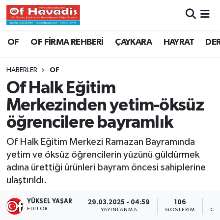
Trabzon Nöbetçi Eczaneler
OF
OF FİRMA REHBERİ
ÇAYKARA
HAYRAT
DE
Trabzon Hava Durumu
HABERLER
OF
Of Halk Eğitim
Trabzon Namaz Vakitleri
Merkezinden yetim-öksüz
Trabzon Trafik Yoğunluk Haritası
öğrencilere bayramlık
Süper Lig Puan Durumu ve Fikstür
Of Halk Eğitim Merkezi Ramazan Bayramında
yetim ve öksüz öğrencilerin yüzünü güldürmek
Tüm Manşetler
adına ürettiği ürünleri bayram öncesi sahiplerine
ulaştırıldı.
Son Dakika Haberleri
YÜKSEL YAŞAR
29.03.2025 - 04:59
106
EDITÖR
YAYINLANMA
GÖSTERIM
OK
Haber Arşivi