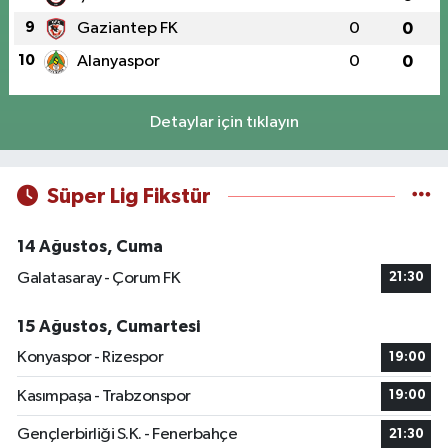
9
Gaziantep FK
0
0
10
Alanyaspor
0
0
Detaylar için tıklayın
Süper Lig Fikstür
14 Ağustos, Cuma
Galatasaray - Çorum FK
21:30
15 Ağustos, Cumartesi
Konyaspor - Rizespor
19:00
Kasımpaşa - Trabzonspor
19:00
Gençlerbirliği S.K. - Fenerbahçe
21:30