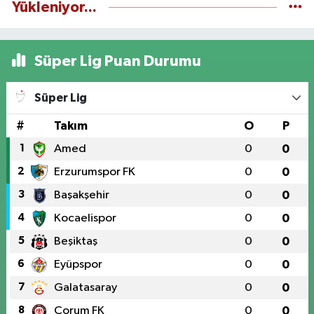
Yükleniyor...
Süper Lig Puan Durumu
Süper Lig
#
Takım
O
P
1
Amed
0
0
2
Erzurumspor FK
0
0
3
Başakşehir
0
0
4
Kocaelispor
0
0
5
Beşiktaş
0
0
6
Eyüpspor
0
0
7
Galatasaray
0
0
8
Çorum FK
0
0