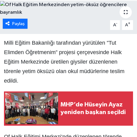
Paylaş
-
+
A
A
Milli Eğitim Bakanlığı tarafından yürütülen ”Tut
Elimden Öğretmenim” projesi çerçevesinde Halk
Eğitim Merkezinde üretilen giysiler düzenlenen
törenle yetim öksüzü olan okul müdürlerine teslim
edildi.
MHP’de Hüseyin Ayaz
yeniden başkan seçildi
Of Halk Eğitimi Merkezi’nde düzenlenen törende