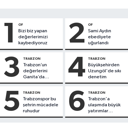
1
2
OF
OF
Bizi biz yapan
Sami Aydın
değerlerimizi
ebediyete
kaybediyoruz
uğurlandı
3
4
TRABZON
TRABZON
Trabzon’un
Büyükşehirden
değerlerini
Uzungöl'de sıkı
Ganita’da
denetim
yaşatıyoruz
5
6
TRABZON
TRABZON
Trabzonspor bu
Trabzon'a
şehrin mücadele
ulaşımda büyük
ruhudur
yatırımlar
yapılıyor