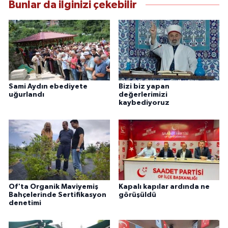
Bunlar da ilginizi çekebilir
Sami Aydın ebediyete
Bizi biz yapan
uğurlandı
değerlerimizi
kaybediyoruz
Of'ta Organik Maviyemiş
Kapalı kapılar ardında ne
Bahçelerinde Sertifikasyon
görüşüldü
denetimi