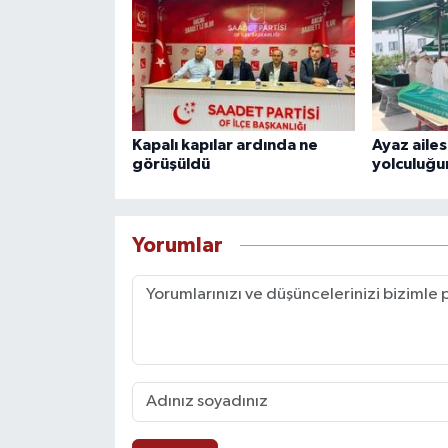
Kapalı kapılar ardında ne
Ayaz ailes
görüşüldü
yolculuğu
Yorumlar