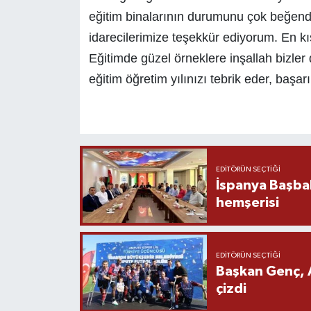
eğitim binalarının durumunu çok beğend
idarecilerimize teşekkür ediyorum. En kı
Eğitimde güzel örneklere inşallah bizle
eğitim öğretim yılınızı tebrik eder, başarı
EDITÖRÜN SEÇTIĞI
İspanya Başba
hemşerisi
EDITÖRÜN SEÇTIĞI
Başkan Genç, 
çizdi