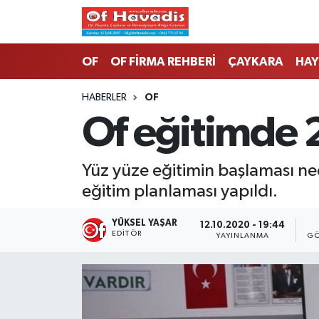
Trabzon Nöbetçi Eczaneler
OF
OF FİRMA REHBERİ
ÇAYKARA
HAY
Trabzon Hava Durumu
HABERLER
OF
Of eğitimde 
Trabzon Namaz Vakitleri
Trabzon Trafik Yoğunluk Haritası
Yüz yüze eğitimin başlaması n
eğitim planlaması yapıldı.
Süper Lig Puan Durumu ve Fikstür
YÜKSEL YAŞAR
12.10.2020 - 19:44
Tüm Manşetler
EDITÖR
YAYINLANMA
GÖ
Son Dakika Haberleri
Haber Arşivi