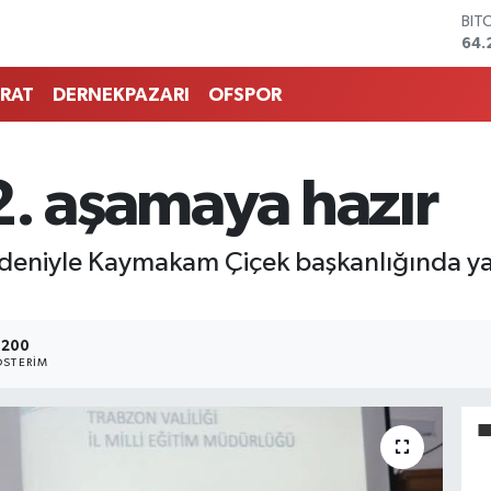
BIT
64.
DO
47,
RAT
DERNEKPAZARI
OFSPOR
EU
55,
STE
64,
2. aşamaya hazır
GRA
651
BİS
edeniyle Kaymakam Çiçek başkanlığında ya
13.
200
STERIM