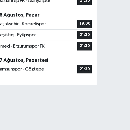
aziantep FK - Alanyaspor
21:30
6 Ağustos, Pazar
aşakşehir - Kocaelispor
19:00
eşiktaş - Eyüpspor
21:30
med - Erzurumspor FK
21:30
7 Ağustos, Pazartesi
amsunspor - Göztepe
21:30