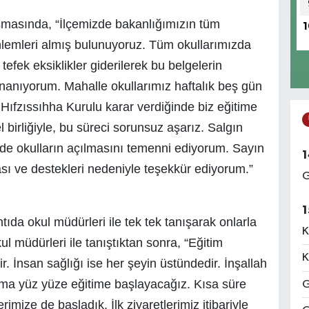
masında, “İlçemizde bakanlığımızın tüm
1
önlemleri almış bulunuyoruz. Tüm okullarımızda
tefek eksiklikler giderilerek bu belgelerin
nanıyorum. Mahalle okullarımız haftalık beş gün
e Hıfzıssıhha Kurulu karar verdiğinde biz eğitime
el birliğiyle, bu süreci sorunsuz aşarız. Salgın
nde okulların açılmasını temenni ediyorum. Sayın
1
sı ve destekleri nedeniyle teşekkür ediyorum.”
G
1
da okul müdürleri ile tek tek tanışarak onlarla
K
l müdürleri ile tanıştıktan sonra, “Eğitim
K
. İnsan sağlığı ise her şeyin üstündedir. İnşallah
aşama yüz yüze eğitime başlayacağız. Kısa süre
G
imize de başladık. İlk ziyaretlerimiz itibariyle