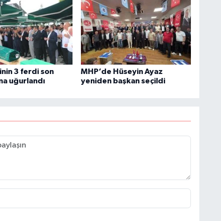
inin 3 ferdi son
MHP’de Hüseyin Ayaz
na uğurlandı
yeniden başkan seçildi