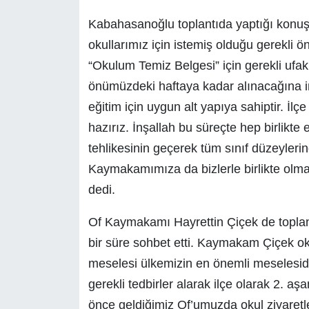
Kabahasanoğlu toplantıda yaptığı konuş
okullarımız için istemiş olduğu gerekli 
“Okulum Temiz Belgesi” için gerekli ufak 
önümüzdeki haftaya kadar alınacağına i
eğitim için uygun alt yapıya sahiptir. İlç
hazırız. İnşallah bu süreçte hep birlikte 
tehlikesinin geçerek tüm sınıf düzeyleri
Kaymakamımıza da bizlerle birlikte olma
dedi.
Of Kaymakamı Hayrettin Çiçek de toplantı
bir süre sohbet etti. Kaymakam Çiçek oku
meselesi ülkemizin en önemli meselesidir
gerekli tedbirler alarak ilçe olarak 2. 
önce geldiğimiz Of’umuzda okul ziyaretler