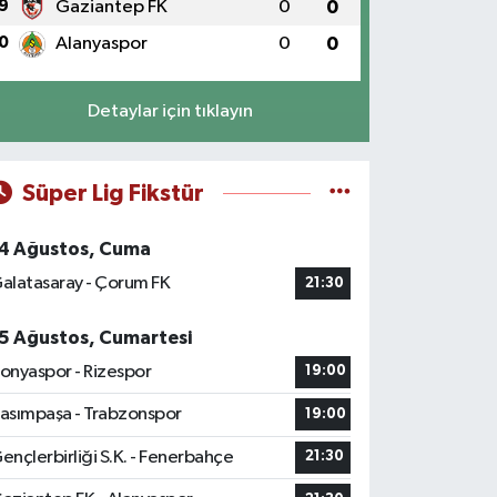
9
Gaziantep FK
0
0
0
Alanyaspor
0
0
Detaylar için tıklayın
Süper Lig Fikstür
4 Ağustos, Cuma
alatasaray - Çorum FK
21:30
5 Ağustos, Cumartesi
onyaspor - Rizespor
19:00
asımpaşa - Trabzonspor
19:00
ençlerbirliği S.K. - Fenerbahçe
21:30