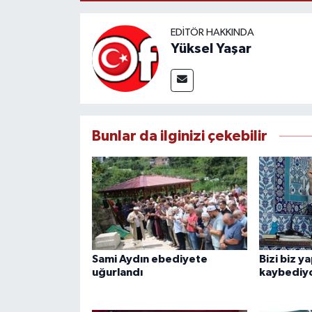
EDITÖR HAKKINDA
Yüksel Yaşar
Bunlar da ilginizi çekebilir
Sami Aydın ebediyete
Bizi biz y
uğurlandı
kaybediy