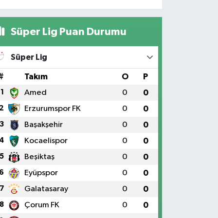
Süper Lig Puan Durumu
Süper Lig
#
Takım
O
P
1
Amed
0
0
2
Erzurumspor FK
0
0
3
Başakşehir
0
0
4
Kocaelispor
0
0
5
Beşiktaş
0
0
6
Eyüpspor
0
0
7
Galatasaray
0
0
8
Çorum FK
0
0