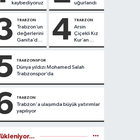
kaybediyoruz
uğurlandı
3
4
TRABZON
TRABZON
Trabzon’un
Arsin
değerlerini
Çiçekli Kız
Ganita’da
Kur’an
yaşatıyoruz
Kursu’nda
112 öğrenci
5
icazet aldı
TRABZONSPOR
Dünya yıldızı Mohamed Salah
Trabzonspor’da
6
TRABZON
Trabzon'a ulaşımda büyük yatırımlar
yapılıyor
ükleniyor...