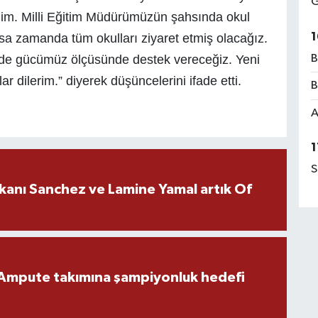
G
im. Milli Eğitim Müdürümüzün şahsında okul
1
sa zamanda tüm okulları ziyaret etmiş olacağız.
r de gücümüz ölçüsünde destek vereceğiz. Yeni
B
lar dilerim.” diyerek düşüncelerini ifade etti.
B
A
1
S
kanı Sanchez ve Lamine Yamal artık Of
Ampute takımına şampiyonluk hedefi