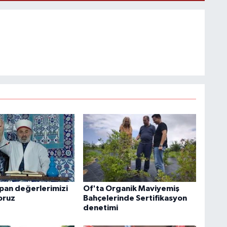
apan değerlerimizi
Of'ta Organik Maviyemiş
oruz
Bahçelerinde Sertifikasyon
denetimi