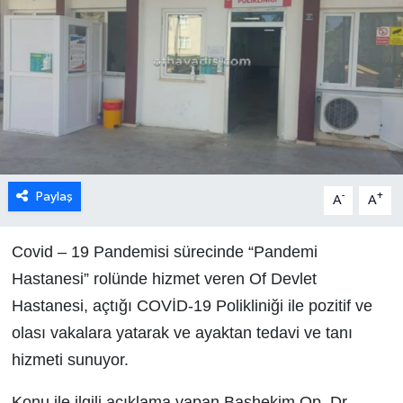
Paylaş
-
+
A
A
Covid – 19 Pandemisi sürecinde “Pandemi
Hastanesi” rolünde hizmet veren Of Devlet
Hastanesi, açtığı COVİD-19 Polikliniği ile pozitif ve
olası vakalara yatarak ve ayaktan tedavi ve tanı
hizmeti sunuyor.
Konu ile ilgili açıklama yapan Başhekim Op. Dr.