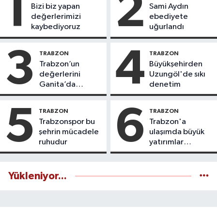
1
2
Bizi biz yapan
Sami Aydın
değerlerimizi
ebediyete
kaybediyoruz
uğurlandı
3
4
TRABZON
TRABZON
Trabzon’un
Büyükşehirden
değerlerini
Uzungöl'de sıkı
Ganita’da
denetim
yaşatıyoruz
5
6
TRABZON
TRABZON
Trabzonspor bu
Trabzon'a
şehrin mücadele
ulaşımda büyük
ruhudur
yatırımlar
yapılıyor
Yükleniyor...