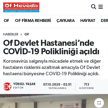
Trabzon Nöbetçi Eczaneler
OF
OF FİRMA REHBERİ
ÇAYKARA
HAYRAT
DE
Trabzon Hava Durumu
HABERLER
OF
Of Devlet Hastanesi’nde
Trabzon Namaz Vakitleri
COVİD-19 Polikliniği açıldı
Trabzon Trafik Yoğunluk Haritası
Koronavirüs salgınıyla mücadele etmek ve diğer
hastaların risklerini azaltmak amacıyla Of Devlet
Süper Lig Puan Durumu ve Fikstür
hastaensi bünyesine COVİD-19 Polikliniği açıldı.
Tüm Manşetler
YÜKSEL YAŞAR
07.10.2020 - 02:51
713
EDITÖR
YAYINLANMA
GÖSTERIM
Son Dakika Haberleri
Haber Arşivi