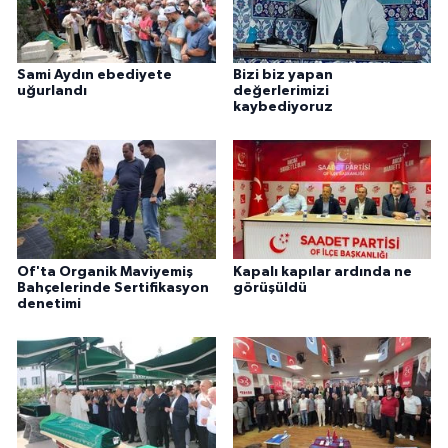
Sami Aydın ebediyete
Bizi biz yapan
uğurlandı
değerlerimizi
kaybediyoruz
Of'ta Organik Maviyemiş
Kapalı kapılar ardında ne
Bahçelerinde Sertifikasyon
görüşüldü
denetimi